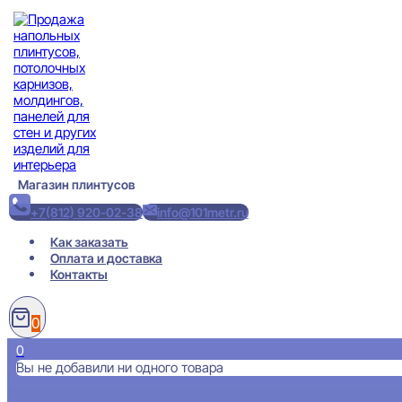
Перейти
к
содержимому
Магазин плинтусов
+7(812) 920-02-38
info@101metr.ru
Как заказать
Оплата и доставка
Контакты
0
0
Вы не добавили ни одного товара