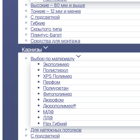
Высокие – 80 мм и выше
Тонкие – 12 мм и менее
С подсветкой
Гибкие
Скрытого типа
Плинтус-Багет
Средства для монтажа
Карнизы
Выбор по материалу
Экополимер
Полистирол
XPS Полимер
Перфом
Полиуретан
Фитополимер
Дюрофом
Дюрополимер®
МДФ
ЛДФ
Flex Гибкий
Для натяжных потолков
С подсветкой