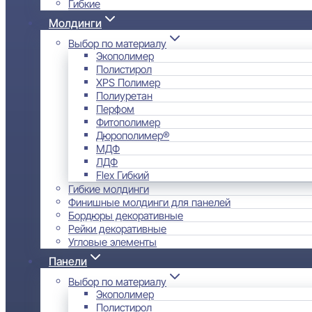
Гибкие
Молдинги
Выбор по материалу
Экополимер
Полистирол
XPS Полимер
Полиуретан
Перфом
Фитополимер
Дюрополимер®
МДФ
ЛДФ
Flex Гибкий
Гибкие молдинги
Финишные молдинги для панелей
Бордюры декоративные
Рейки декоративные
Угловые элементы
Панели
Выбор по материалу
Экополимер
Полистирол