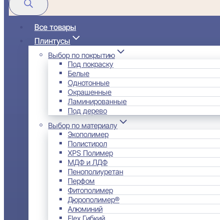
Все товары
Плинтусы
Выбор по покрытию
Под покраску
Белые
Однотонные
Окрашенные
Ламинированные
Под дерево
Выбор по материалу
Экополимер
Полистирол
XPS Полимер
МДФ и ЛДФ
Пенополиуретан
Перфом
Фитополимер
Дюрополимер®
Алюминий
Flex Гибкий