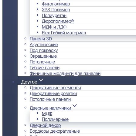
Фитополимер
XPS Полимер
Полиуретан
Дюрополимер®
МДФ и ЛДФ
Flex Гибкий материал
Панели 3D
Акустические
Под покраску
Окрашенные
Потолочные
Гибкие панели
Финишные молдинги для панелей
Другое
Декоративные элементы
Декоративные розетки
Потолочные панели
Дверные наличники
МДФ
Полимерные
Дверной декор
Бордюры декоративные