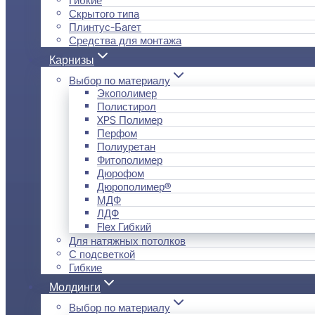
Скрытого типа
Плинтус-Багет
Средства для монтажа
Карнизы
Выбор по материалу
Экополимер
Полистирол
XPS Полимер
Перфом
Полиуретан
Фитополимер
Дюрофом
Дюрополимер®
МДФ
ЛДФ
Flex Гибкий
Для натяжных потолков
С подсветкой
Гибкие
Молдинги
Выбор по материалу