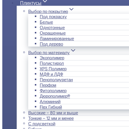
Плинтусы
Выбор по покрытию
Под покраску
Белые
Однотонные
Окрашенные
Ламинированные
Под дерево
Выбор по материалу
Экополимер
Полистирол
XPS Полимер
МДФ и ЛДФ
Пенополиуретан
Перфом
Фитополимер
Дюрополимер®
Алюминий
Flex Гибкий
Высокие – 80 мм и выше
Тонкие – 12 мм и менее
С подсветкой
Гибкие