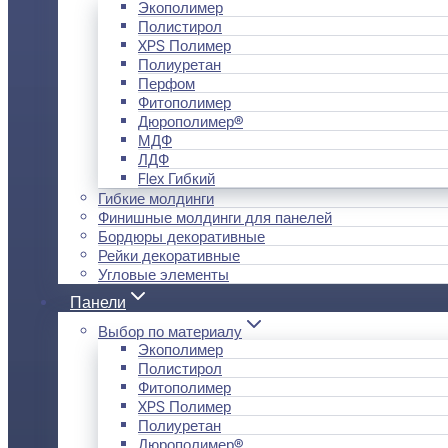
Экополимер
Полистирол
XPS Полимер
Полиуретан
Перфом
Фитополимер
Дюрополимер®
МДФ
ЛДФ
Flex Гибкий
Гибкие молдинги
Финишные молдинги для панелей
Бордюры декоративные
Рейки декоративные
Угловые элементы
Панели
Выбор по материалу
Экополимер
Полистирол
Фитополимер
XPS Полимер
Полиуретан
Дюрополимер®