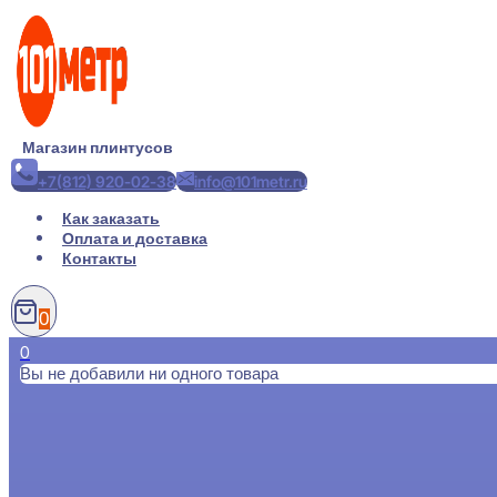
Перейти
к
содержимому
Магазин плинтусов
+7(812) 920-02-38
info@101metr.ru
Как заказать
Оплата и доставка
Контакты
0
0
Вы не добавили ни одного товара