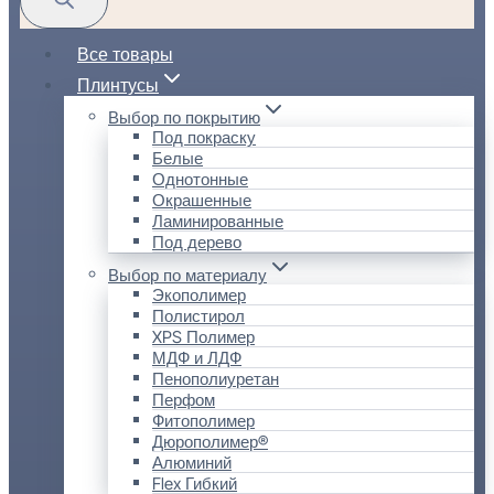
Все товары
Плинтусы
Выбор по покрытию
Под покраску
Белые
Однотонные
Окрашенные
Ламинированные
Под дерево
Выбор по материалу
Экополимер
Полистирол
XPS Полимер
МДФ и ЛДФ
Пенополиуретан
Перфом
Фитополимер
Дюрополимер®
Алюминий
Flex Гибкий