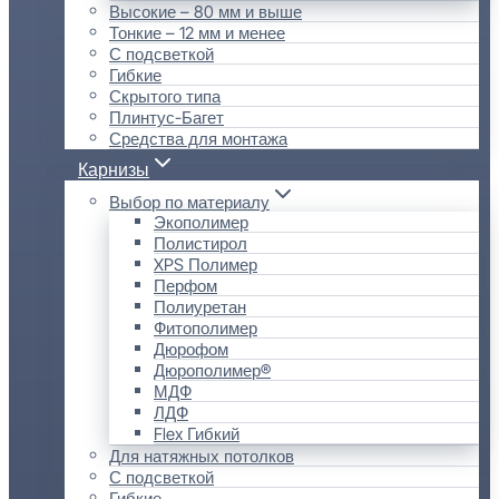
Высокие – 80 мм и выше
Тонкие – 12 мм и менее
С подсветкой
Гибкие
Скрытого типа
Плинтус-Багет
Средства для монтажа
Карнизы
Выбор по материалу
Экополимер
Полистирол
XPS Полимер
Перфом
Полиуретан
Фитополимер
Дюрофом
Дюрополимер®
МДФ
ЛДФ
Flex Гибкий
Для натяжных потолков
С подсветкой
Гибкие