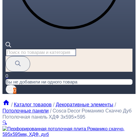
Поиск
товаров
0
Вы не добавили ни одного товара
0
/
Каталог товаров
/
Декоративные элементы
/
Потолочные панели
/
Cosca Decor Романико Скаччо Дуб
Потолочная панель ХДФ 3x595x595
🔍