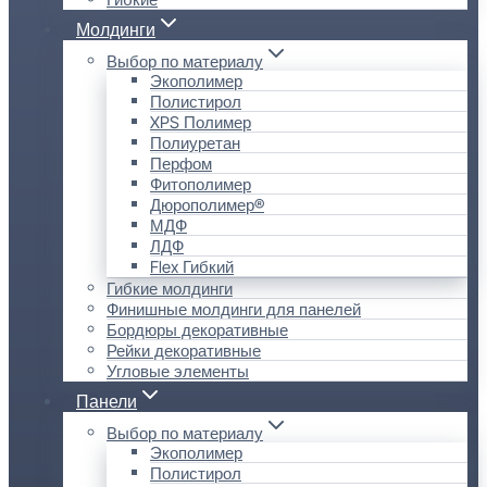
Молдинги
Выбор по материалу
Экополимер
Полистирол
XPS Полимер
Полиуретан
Перфом
Фитополимер
Дюрополимер®
МДФ
ЛДФ
Flex Гибкий
Гибкие молдинги
Финишные молдинги для панелей
Бордюры декоративные
Рейки декоративные
Угловые элементы
Панели
Выбор по материалу
Экополимер
Полистирол