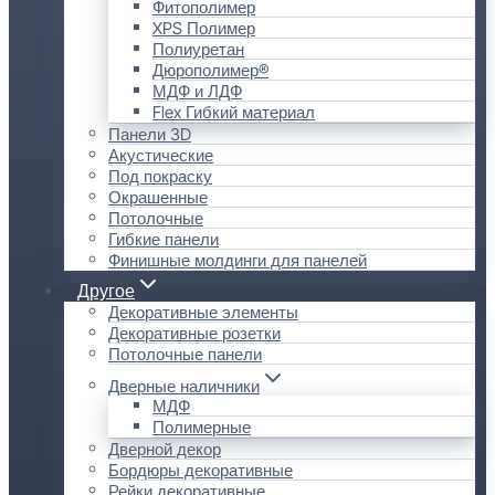
Фитополимер
XPS Полимер
Полиуретан
Дюрополимер®
МДФ и ЛДФ
Flex Гибкий материал
Панели 3D
Акустические
Под покраску
Окрашенные
Потолочные
Гибкие панели
Финишные молдинги для панелей
Другое
Декоративные элементы
Декоративные розетки
Потолочные панели
Дверные наличники
МДФ
Полимерные
Дверной декор
Бордюры декоративные
Рейки декоративные