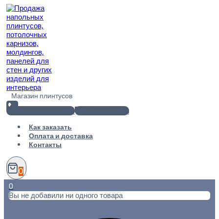
Перейти
к
содержимому
Магазин плинтусов
+7(812) 920-02-38
info@101metr.ru
Как заказать
Оплата и доставка
Контакты
0
0
Вы не добавили ни одного товара