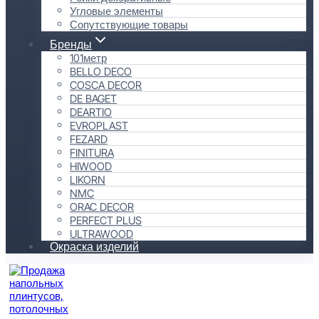
Угловые элементы
Сопутствующие товары
Бренды
101метр
BELLO DECO
COSCA DECOR
DE BAGET
DEARTIO
EVROPLAST
FEZARD
FINITURA
HIWOOD
LIKORN
NMC
ORAC DECOR
PERFECT PLUS
ULTRAWOOD
Окраска изделий