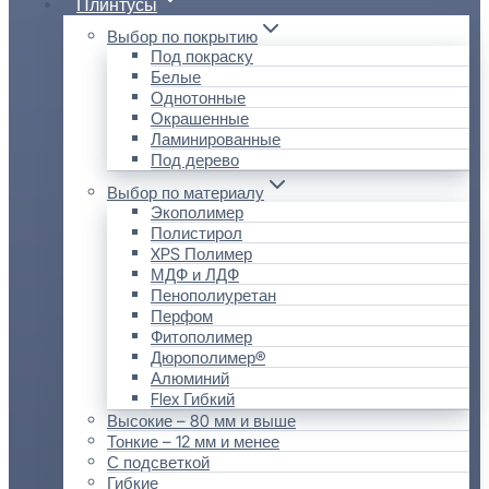
Плинтусы
Выбор по покрытию
Под покраску
Белые
Однотонные
Окрашенные
Ламинированные
Под дерево
Выбор по материалу
Экополимер
Полистирол
XPS Полимер
МДФ и ЛДФ
Пенополиуретан
Перфом
Фитополимер
Дюрополимер®
Алюминий
Flex Гибкий
Высокие – 80 мм и выше
Тонкие – 12 мм и менее
С подсветкой
Гибкие