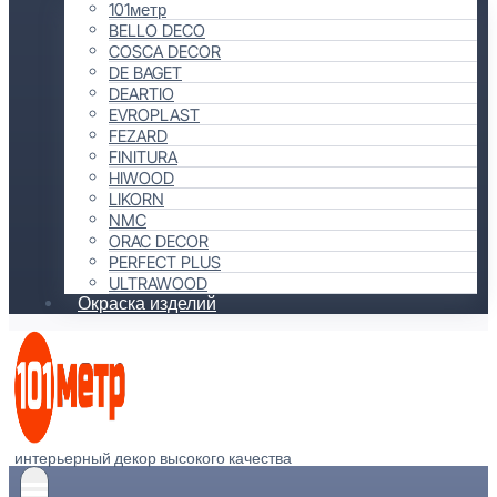
101метр
BELLO DECO
COSCA DECOR
DE BAGET
DEARTIO
EVROPLAST
FEZARD
FINITURA
HIWOOD
LIKORN
NMC
ORAC DECOR
PERFECT PLUS
ULTRAWOOD
Окраска изделий
интерьерный декор высокого качества