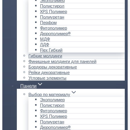
Экополимер
Полистирол
XPS Полимер
Полиуретан
Перфом
Фитополимер
Дюрополимер®
МДФ
ЛДФ
Flex Гибкий
Гибкие молдинги
Финишные молдинги для панелей
Бордюры декоративные
Рейки декоративные
Угловые элементы
Панели
Выбор по материалу
Экополимер
Полистирол
Фитополимер
XPS Полимер
Полиуретан
Дюрополимер®