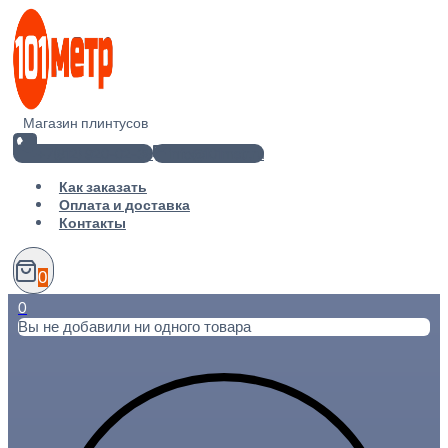
Перейти
к
содержимому
Магазин плинтусов
+7(812) 920-02-38
info@101metr.ru
Как заказать
Оплата и доставка
Контакты
0
0
Вы не добавили ни одного товара