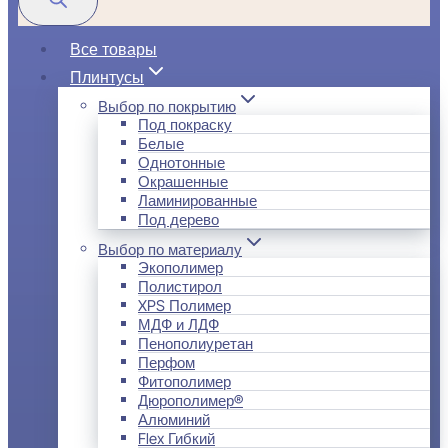
Все товары
Плинтусы
Выбор по покрытию
Под покраску
Белые
Однотонные
Окрашенные
Ламинированные
Под дерево
Выбор по материалу
Экополимер
Полистирол
XPS Полимер
МДФ и ЛДФ
Пенополиуретан
Перфом
Фитополимер
Дюрополимер®
Алюминий
Flex Гибкий