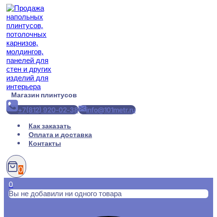
Перейти
к
содержимому
Магазин плинтусов
+7(812) 920-02-38
info@101metr.ru
Как заказать
Оплата и доставка
Контакты
0
0
Вы не добавили ни одного товара