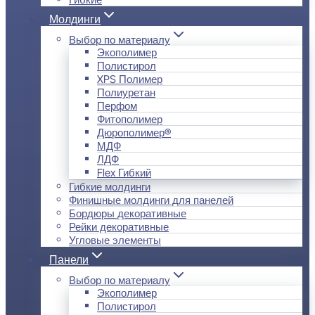
Молдинги
Выбор по материалу
Экополимер
Полистирол
XPS Полимер
Полиуретан
Перфом
Фитополимер
Дюрополимер®
МДФ
ЛДФ
Flex Гибкий
Гибкие молдинги
Финишные молдинги для панелей
Бордюры декоративные
Рейки декоративные
Угловые элементы
Панели
Выбор по материалу
Экополимер
Полистирол