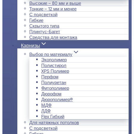
Высокие – 80 мм и выше
Тонкие – 12 мм и менее
С подсветкой
Гибкие
Скрытого типа
Плинтус-Багет
Средства для монтажа
Карнизы
Выбор по материалу
Экополимер
Полистирол
XPS Полимер
Перфом
Полиуретан
Фитополимер
Дюрофом
Дюрополимер®
МДФ
ЛДФ
Flex Гибкий
Для натяжных потолков
С подсветкой
Гибкие