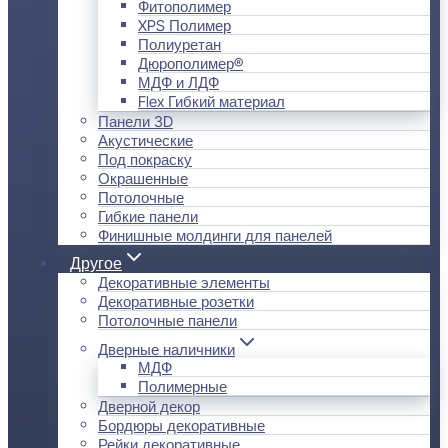
Фитополимер
XPS Полимер
Полиуретан
Дюрополимер®
МДФ и ЛДФ
Flex Гибкий материал
Панели 3D
Акустические
Под покраску
Окрашенные
Потолочные
Гибкие панели
Финишные молдинги для панелей
Другое
Декоративные элементы
Декоративные розетки
Потолочные панели
Дверные наличники
МДФ
Полимерные
Дверной декор
Бордюры декоративные
Рейки декоративные