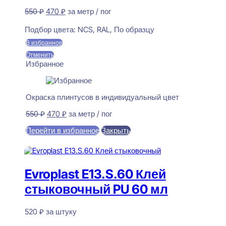
Первоначальная
Текущая
550
₽
470
₽
за метр / пог
цена
цена:
Предзаказ
составляла
470 ₽.
Подбор цвета:
NCS, RAL, По образцу
550 ₽.
В избранное
Отменить
Избранное
Окраска плинтусов в индивидуальный цвет
Первоначальная
Текущая
550
₽
470
₽
за метр / пог
цена
цена:
Перейти в избранное
Закрыть
составляла
470 ₽.
550 ₽.
В корзину
Evroplast E13.S.60 Клей
стыковочный PU 60 мл
520
₽
за штуку
В наличии