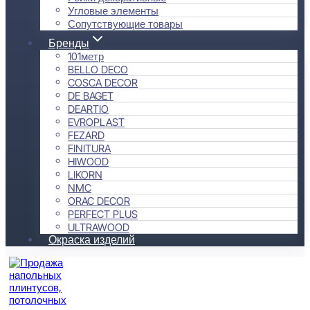
Угловые элементы
Сопутствующие товары
Бренды
101метр
BELLO DECO
COSCA DECOR
DE BAGET
DEARTIO
EVROPLAST
FEZARD
FINITURA
HIWOOD
LIKORN
NMC
ORAC DECOR
PERFECT PLUS
ULTRAWOOD
Окраска изделий