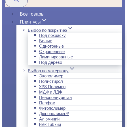
Все товары
Плинтусы
Выбор по покрытию
Под покраску
Белые
Однотонные
Окрашенные
Ламинированные
Под дерево
Выбор по материалу
Экополимер
Полистирол
XPS Полимер
МДФ и ЛДФ
Пенополиуретан
Перфом
Фитополимер
Дюрополимер®
Алюминий
Flex Гибкий