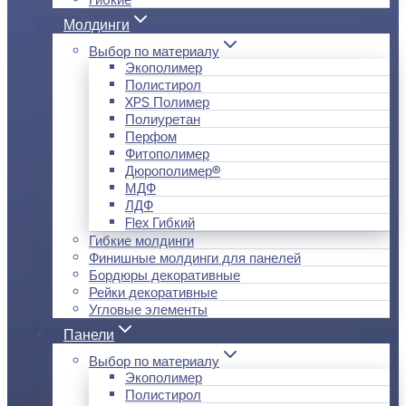
Молдинги
Выбор по материалу
Экополимер
Полистирол
XPS Полимер
Полиуретан
Перфом
Фитополимер
Дюрополимер®
МДФ
ЛДФ
Flex Гибкий
Гибкие молдинги
Финишные молдинги для панелей
Бордюры декоративные
Рейки декоративные
Угловые элементы
Панели
Выбор по материалу
Экополимер
Полистирол