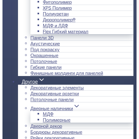
Фитополимер
XPS Полимер
Полиуретан
Дюрополимер®
МДФ и ЛДФ
Flex Гибкий материал
Панели 3D
Акустические
Под покраску
Окрашенные
Потолочные
Гибкие панели
Финишные молдинги для панелей
Другое
Декоративные элементы
Декоративные розетки
Потолочные панели
Дверные наличники
МДФ
Полимерные
Дверной декор
Бордюры декоративные
Рейки декоративные