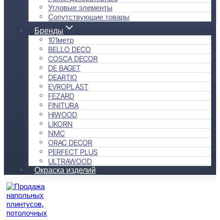
Угловые элементы
Сопутствующие товары
Бренды
101метр
BELLO DECO
COSCA DECOR
DE BAGET
DEARTIO
EVROPLAST
FEZARD
FINITURA
HIWOOD
LIKORN
NMC
ORAC DECOR
PERFECT PLUS
ULTRAWOOD
Окраска изделий