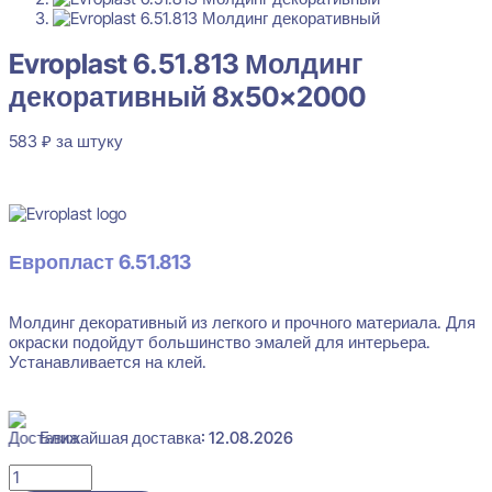
Evroplast 6.51.813 Молдинг
декоративный 8x50x2000
583
₽
за штуку
В наличии
Европласт 6.51.813
Молдинг декоративный из легкого и прочного материала. Для
Evroplast 6.51.813 Молдинг декоративный 8x50x2000
окраски подойдут большинство эмалей для интерьера.
Устанавливается на клей.
583
₽
за штуку
Перейти в избранное
Закрыть
Ближайшая доставка: 12.08.2026
Количество