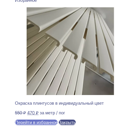
Избранное
Окраска плинтусов в индивидуальный цвет
Первоначальная
Текущая
550
₽
470
₽
за метр / пог
цена
цена:
Перейти в избранное
Закрыть
составляла
470 ₽.
550 ₽.
В корзину