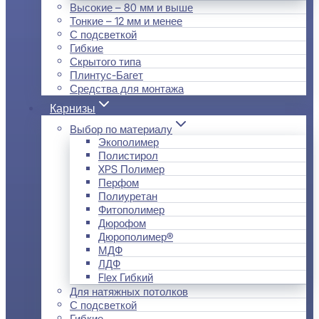
Высокие – 80 мм и выше
Тонкие – 12 мм и менее
С подсветкой
Гибкие
Скрытого типа
Плинтус-Багет
Средства для монтажа
Карнизы
Выбор по материалу
Экополимер
Полистирол
XPS Полимер
Перфом
Полиуретан
Фитополимер
Дюрофом
Дюрополимер®
МДФ
ЛДФ
Flex Гибкий
Для натяжных потолков
С подсветкой
Гибкие