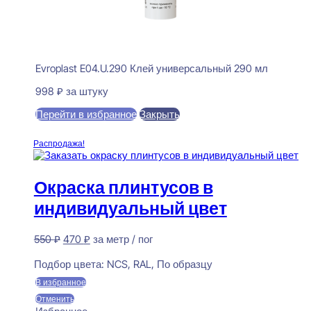
Evroplast E04.U.290 Клей универсальный 290 мл
998
₽
за штуку
Перейти в избранное
Закрыть
В корзину
Распродажа!
Окраска плинтусов в
индивидуальный цвет
Первоначальная
Текущая
550
₽
470
₽
за метр / пог
цена
цена:
Предзаказ
составляла
470 ₽.
Подбор цвета:
NCS, RAL, По образцу
550 ₽.
В избранное
Отменить