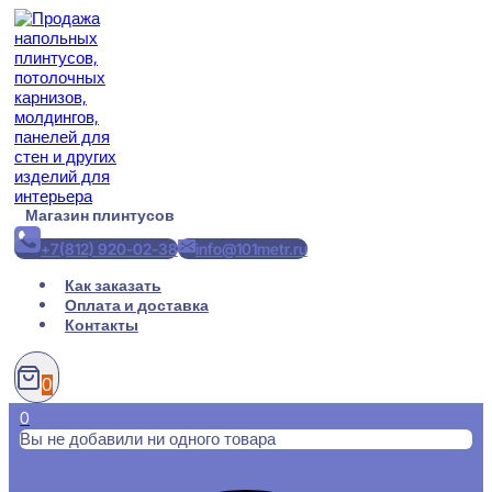
Перейти
к
содержимому
Магазин плинтусов
+7(812) 920-02-38
info@101metr.ru
Как заказать
Оплата и доставка
Контакты
0
0
Вы не добавили ни одного товара