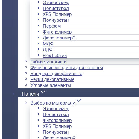
Экополимер
Полистирол
XPS Полимер
Полиуретан
Перфом
Фитополимер
Дюрополимер®
МДФ
ЛДФ
Flex Гибкий
Гибкие молдинги
Финишные молдинги для панелей
Бордюры декоративные
Рейки декоративные
Угловые элементы
Панели
Выбор по материалу
Экополимер
Полистирол
Фитополимер
XPS Полимер
Полиуретан
Дюрополимер®