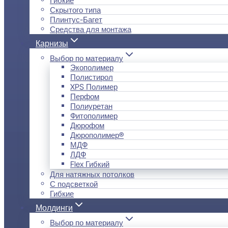
Скрытого типа
Плинтус-Багет
Средства для монтажа
Карнизы
Выбор по материалу
Экополимер
Полистирол
XPS Полимер
Перфом
Полиуретан
Фитополимер
Дюрофом
Дюрополимер®
МДФ
ЛДФ
Flex Гибкий
Для натяжных потолков
С подсветкой
Гибкие
Молдинги
Выбор по материалу