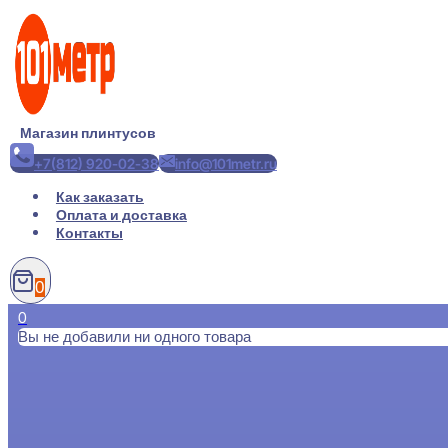
Перейти
к
содержимому
Магазин плинтусов
+7(812) 920-02-38
info@101metr.ru
Как заказать
Оплата и доставка
Контакты
0
0
Вы не добавили ни одного товара