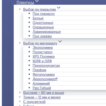
Плинтусы
Выбор по покрытию
Под покраску
Белые
Однотонные
Окрашенные
Ламинированные
Под дерево
Выбор по материалу
Экополимер
Полистирол
XPS Полимер
МДФ и ЛДФ
Пенополиуретан
Перфом
Фитополимер
Дюрополимер®
Алюминий
Flex Гибкий
Высокие – 80 мм и выше
Тонкие – 12 мм и менее
С подсветкой
Гибкие