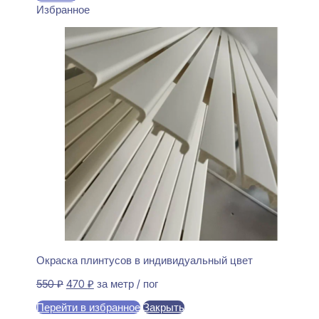
Избранное
Окраска плинтусов в индивидуальный цвет
Первоначальная
Текущая
550
₽
470
₽
за метр / пог
цена
цена:
Перейти в избранное
Закрыть
составляла
470 ₽.