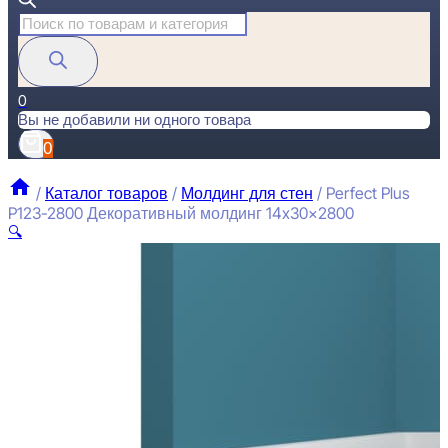
Поиск
товаров
0
Вы не добавили ни одного товара
0
/
Каталог товаров
/
Молдинг для стен
/
Perfect Plus
P123-2800 Декоративный молдинг 14x30x2800
🔍