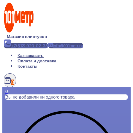
Перейти
к
содержимому
Магазин плинтусов
+7(812) 920-02-38
info@101metr.ru
Как заказать
Оплата и доставка
Контакты
0
0
Вы не добавили ни одного товара