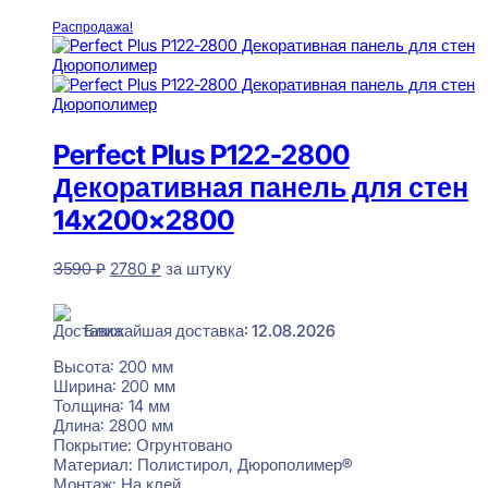
550 ₽.
В корзину
Распродажа!
Perfect Plus P122-2800
Декоративная панель для стен
14x200x2800
Первоначальная
Текущая
3590
₽
2780
₽
за штуку
цена
цена:
В наличии
составляла
2780 ₽.
3590 ₽.
Ближайшая доставка: 12.08.2026
Высота:
200 мм
Ширина:
200 мм
Толщина:
14 мм
Длина:
2800 мм
Покрытие:
Огрунтовано
Материал:
Полистирол, Дюрополимер®
Монтаж:
На клей