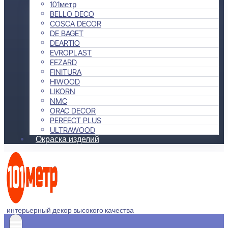
101метр
BELLO DECO
COSCA DECOR
DE BAGET
DEARTIO
EVROPLAST
FEZARD
FINITURA
HIWOOD
LIKORN
NMC
ORAC DECOR
PERFECT PLUS
ULTRAWOOD
Окраска изделий
интерьерный декор высокого качества