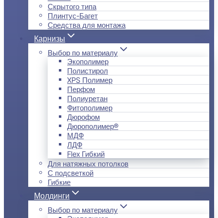
Скрытого типа
Плинтус-Багет
Средства для монтажа
Карнизы
Выбор по материалу
Экополимер
Полистирол
XPS Полимер
Перфом
Полиуретан
Фитополимер
Дюрофом
Дюрополимер®
МДФ
ЛДФ
Flex Гибкий
Для натяжных потолков
С подсветкой
Гибкие
Молдинги
Выбор по материалу