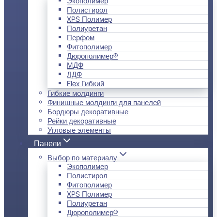
Экополимер
Полистирол
XPS Полимер
Полиуретан
Перфом
Фитополимер
Дюрополимер®
МДФ
ЛДФ
Flex Гибкий
Гибкие молдинги
Финишные молдинги для панелей
Бордюры декоративные
Рейки декоративные
Угловые элементы
Панели
Выбор по материалу
Экополимер
Полистирол
Фитополимер
XPS Полимер
Полиуретан
Дюрополимер®