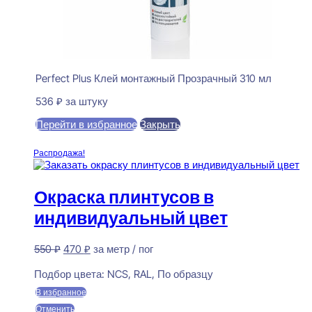
Perfect Plus Клей монтажный Прозрачный 310 мл
536
₽
за штуку
Перейти в избранное
Закрыть
В корзину
Распродажа!
Окраска плинтусов в
индивидуальный цвет
Первоначальная
Текущая
550
₽
470
₽
за метр / пог
цена
цена:
Предзаказ
составляла
470 ₽.
Подбор цвета:
NCS, RAL, По образцу
550 ₽.
В избранное
Отменить