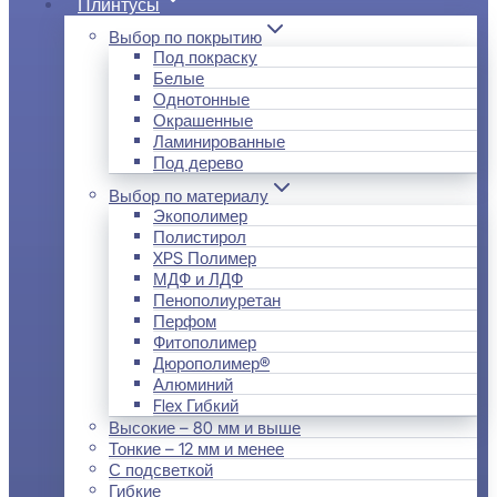
Плинтусы
Выбор по покрытию
Под покраску
Белые
Однотонные
Окрашенные
Ламинированные
Под дерево
Выбор по материалу
Экополимер
Полистирол
XPS Полимер
МДФ и ЛДФ
Пенополиуретан
Перфом
Фитополимер
Дюрополимер®
Алюминий
Flex Гибкий
Высокие – 80 мм и выше
Тонкие – 12 мм и менее
С подсветкой
Гибкие