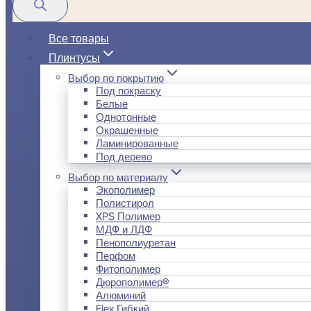
Все товары
Плинтусы
Выбор по покрытию
Под покраску
Белые
Однотонные
Окрашенные
Ламинированные
Под дерево
Выбор по материалу
Экополимер
Полистирол
XPS Полимер
МДФ и ЛДФ
Пенополиуретан
Перфом
Фитополимер
Дюрополимер®
Алюминий
Flex Гибкий