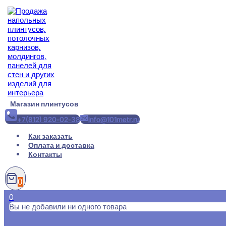
Перейти
к
содержимому
Магазин плинтусов
+7(812) 920-02-38
info@101metr.ru
Как заказать
Оплата и доставка
Контакты
0
0
Вы не добавили ни одного товара