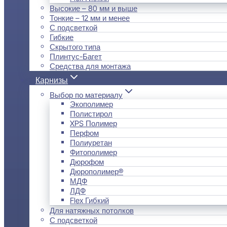
Высокие – 80 мм и выше
Тонкие – 12 мм и менее
С подсветкой
Гибкие
Скрытого типа
Плинтус-Багет
Средства для монтажа
Карнизы
Выбор по материалу
Экополимер
Полистирол
XPS Полимер
Перфом
Полиуретан
Фитополимер
Дюрофом
Дюрополимер®
МДФ
ЛДФ
Flex Гибкий
Для натяжных потолков
С подсветкой