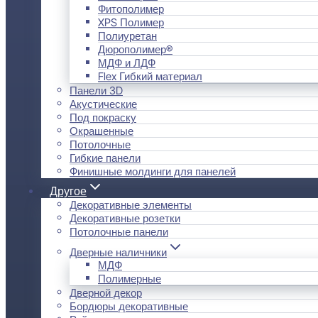
Фитополимер
XPS Полимер
Полиуретан
Дюрополимер®
МДФ и ЛДФ
Flex Гибкий материал
Панели 3D
Акустические
Под покраску
Окрашенные
Потолочные
Гибкие панели
Финишные молдинги для панелей
Другое
Декоративные элементы
Декоративные розетки
Потолочные панели
Дверные наличники
МДФ
Полимерные
Дверной декор
Бордюры декоративные