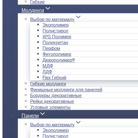
Гибкие
Молдинги
Выбор по материалу
Экополимер
Полистирол
XPS Полимер
Полиуретан
Перфом
Фитополимер
Дюрополимер®
МДФ
ЛДФ
Flex Гибкий
Гибкие молдинги
Финишные молдинги для панелей
Бордюры декоративные
Рейки декоративные
Угловые элементы
Панели
Выбор по материалу
Экополимер
Полистирол