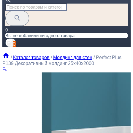
Поиск
товаров
0
Вы не добавили ни одного товара
0
/
Каталог товаров
/
Молдинг для стен
/
Perfect Plus
P139 Декоративный молдинг 25x40x2000
🔍
P
П