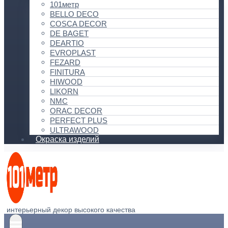
101метр
BELLO DECO
COSCA DECOR
DE BAGET
DEARTIO
EVROPLAST
FEZARD
FINITURA
HIWOOD
LIKORN
NMC
ORAC DECOR
PERFECT PLUS
ULTRAWOOD
Окраска изделий
интерьерный декор высокого качества