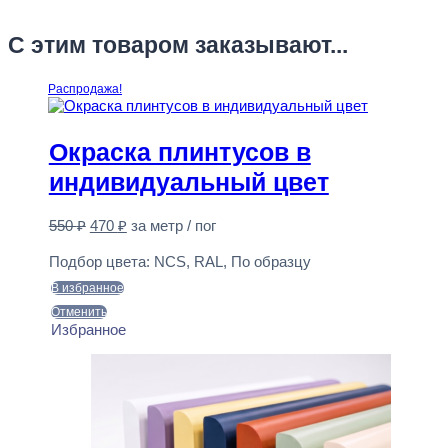
С этим товаром заказывают...
Распродажа!
Окраска плинтусов в
индивидуальный цвет
Первоначальная
Текущая
550
₽
470
₽
за метр / пог
цена
цена:
Предзаказ
составляла
470 ₽.
Подбор цвета:
NCS, RAL, По образцу
550 ₽.
В избранное
Отменить
Избранное