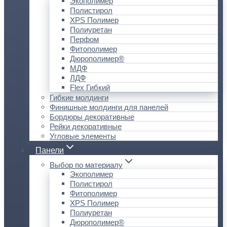
Экополимер
Полистирол
XPS Полимер
Полиуретан
Перфом
Фитополимер
Дюрополимер®
МДФ
ЛДФ
Flex Гибкий
Гибкие молдинги
Финишные молдинги для панелей
Бордюры декоративные
Рейки декоративные
Угловые элементы
Панели
Выбор по материалу
Экополимер
Полистирол
Фитополимер
XPS Полимер
Полиуретан
Дюрополимер®