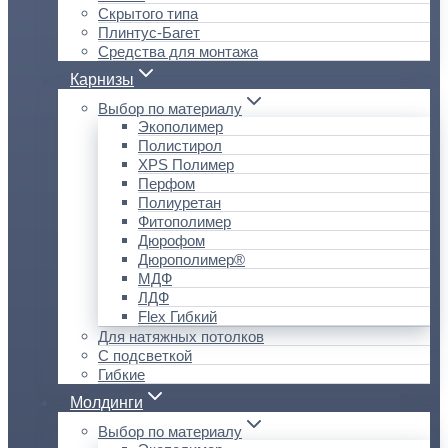
Скрытого типа
Плинтус-Багет
Средства для монтажа
Карнизы
Выбор по материалу
Экополимер
Полистирол
XPS Полимер
Перфом
Полиуретан
Фитополимер
Дюрофом
Дюрополимер®
МДФ
ЛДФ
Flex Гибкий
Для натяжных потолков
С подсветкой
Гибкие
Молдинги
Выбор по материалу