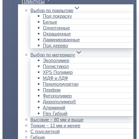
Плинтусы
Выбор по покрытию
Под покраску
Белые
Однотонные
Окрашенные
Ламинированные
Под дерево
Выбор по материалу
Экополимер
Полистирол
XPS Полимер
МДФ и ЛДФ
Пенополиуретан
Перфом
Фитополимер
Дюрополимер®
Алюминий
Flex Гибкий
Высокие – 80 мм и выше
Тонкие – 12 мм и менее
С подсветкой
Гибкие