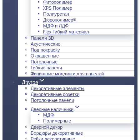
Фитополимер
XPS Полимер
Полиуретан
Дюрополимер®
МДФ и ЛДФ
Flex Гибкий материал
Панели 3D
Акустические
Под покраску
Окрашенные
Потолочные
Гибкие панели
Финишные молдинги для панелей
Другое
Декоративные элементы
Декоративные розетки
Потолочные панели
Дверные наличники
МДФ
Полимерные
Дверной декор
Бордюры декоративные
Рейки декоративные