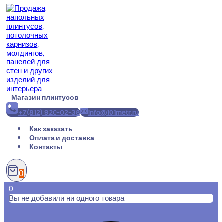
Перейти
к
содержимому
Магазин плинтусов
+7(812) 920-02-38
info@101metr.ru
Как заказать
Оплата и доставка
Контакты
0
0
Вы не добавили ни одного товара