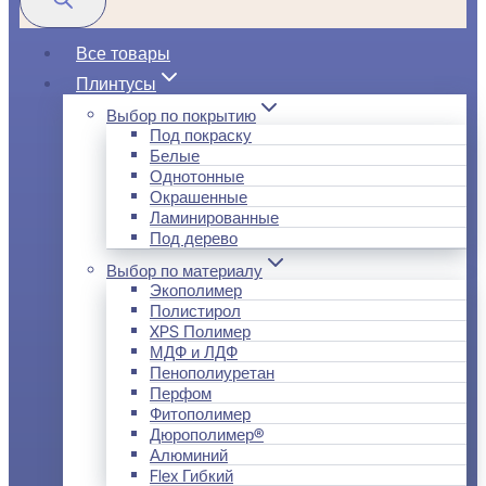
Все товары
Плинтусы
Выбор по покрытию
Под покраску
Белые
Однотонные
Окрашенные
Ламинированные
Под дерево
Выбор по материалу
Экополимер
Полистирол
XPS Полимер
МДФ и ЛДФ
Пенополиуретан
Перфом
Фитополимер
Дюрополимер®
Алюминий
Flex Гибкий