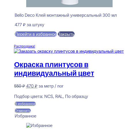
Bello Deco Клей монтажный универсальный 300 мл
477
₽
за штуку
Перейти в избранное
Закрыть
В корзину
Распродажа!
Окраска плинтусов в
индивидуальный цвет
Первоначальная
Текущая
550
₽
470
₽
за метр / пог
цена
цена:
Предзаказ
составляла
470 ₽.
Подбор цвета:
NCS, RAL, По образцу
550 ₽.
В избранное
Отменить
Избранное