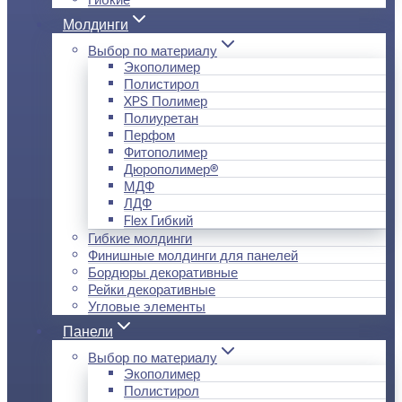
Молдинги
Выбор по материалу
Экополимер
Полистирол
XPS Полимер
Полиуретан
Перфом
Фитополимер
Дюрополимер®
МДФ
ЛДФ
Flex Гибкий
Гибкие молдинги
Финишные молдинги для панелей
Бордюры декоративные
Рейки декоративные
Угловые элементы
Панели
Выбор по материалу
Экополимер
Полистирол