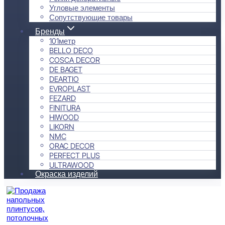
Угловые элементы
Сопутствующие товары
Бренды
101метр
BELLO DECO
COSCA DECOR
DE BAGET
DEARTIO
EVROPLAST
FEZARD
FINITURA
HIWOOD
LIKORN
NMC
ORAC DECOR
PERFECT PLUS
ULTRAWOOD
Окраска изделий