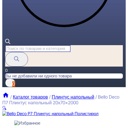
Поиск
товаров
0
Вы не добавили ни одного товара
0
/
Каталог товаров
/
Плинтус напольный
/
Bello Deco
П7 Плинтус напольный 20x70x2000
🔍