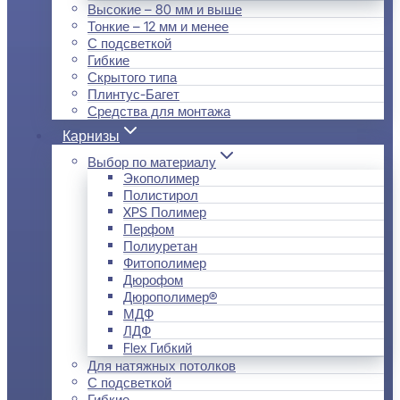
Высокие – 80 мм и выше
Тонкие – 12 мм и менее
С подсветкой
Гибкие
Скрытого типа
Плинтус-Багет
Средства для монтажа
Карнизы
Выбор по материалу
Экополимер
Полистирол
XPS Полимер
Перфом
Полиуретан
Фитополимер
Дюрофом
Дюрополимер®
МДФ
ЛДФ
Flex Гибкий
Для натяжных потолков
С подсветкой
Гибкие