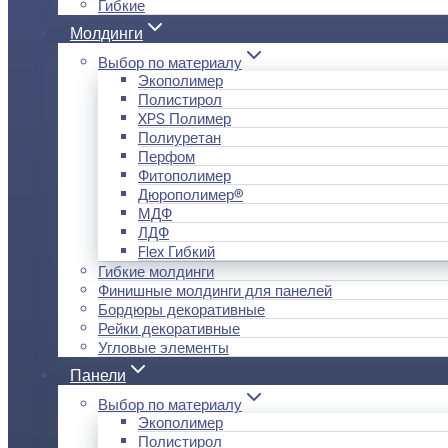
Гибкие
Молдинги
Выбор по материалу
Экополимер
Полистирол
XPS Полимер
Полиуретан
Перфом
Фитополимер
Дюрополимер®
МДФ
ЛДФ
Flex Гибкий
Гибкие молдинги
Финишные молдинги для панелей
Бордюры декоративные
Рейки декоративные
Угловые элементы
Панели
Выбор по материалу
Экополимер
Полистирол