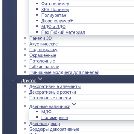
Фитополимер
XPS Полимер
Полиуретан
Дюрополимер®
МДФ и ЛДФ
Flex Гибкий материал
Панели 3D
Акустические
Под покраску
Окрашенные
Потолочные
Гибкие панели
Финишные молдинги для панелей
Другое
Декоративные элементы
Декоративные розетки
Потолочные панели
Дверные наличники
МДФ
Полимерные
Дверной декор
Бордюры декоративные