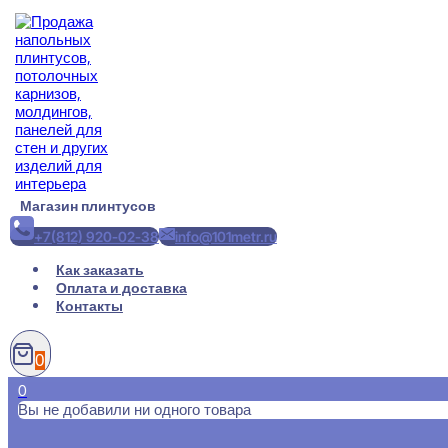
Перейти
к
содержимому
Магазин плинтусов
+7(812) 920-02-38
info@101metr.ru
Как заказать
Оплата и доставка
Контакты
0
0
Вы не добавили ни одного товара