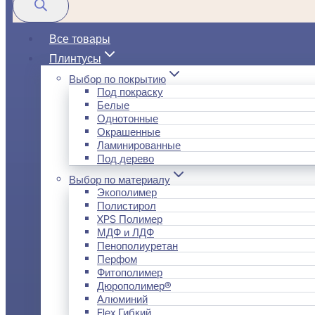
Все товары
Плинтусы
Выбор по покрытию
Под покраску
Белые
Однотонные
Окрашенные
Ламинированные
Под дерево
Выбор по материалу
Экополимер
Полистирол
XPS Полимер
МДФ и ЛДФ
Пенополиуретан
Перфом
Фитополимер
Дюрополимер®
Алюминий
Flex Гибкий