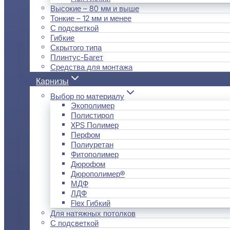
Высокие – 80 мм и выше
Тонкие – 12 мм и менее
С подсветкой
Гибкие
Скрытого типа
Плинтус-Багет
Средства для монтажа
Карнизы
Выбор по материалу
Экополимер
Полистирол
XPS Полимер
Перфом
Полиуретан
Фитополимер
Дюрофом
Дюрополимер®
МДФ
ЛДФ
Flex Гибкий
Для натяжных потолков
С подсветкой