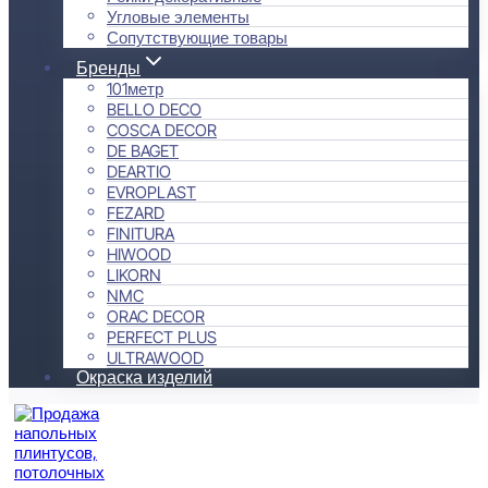
Угловые элементы
Сопутствующие товары
Бренды
101метр
BELLO DECO
COSCA DECOR
DE BAGET
DEARTIO
EVROPLAST
FEZARD
FINITURA
HIWOOD
LIKORN
NMC
ORAC DECOR
PERFECT PLUS
ULTRAWOOD
Окраска изделий