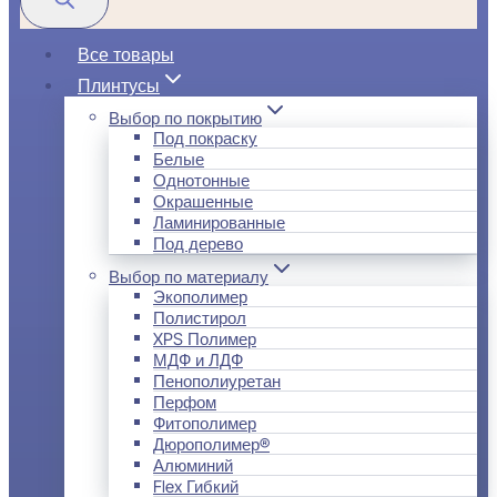
Все товары
Плинтусы
Выбор по покрытию
Под покраску
Белые
Однотонные
Окрашенные
Ламинированные
Под дерево
Выбор по материалу
Экополимер
Полистирол
XPS Полимер
МДФ и ЛДФ
Пенополиуретан
Перфом
Фитополимер
Дюрополимер®
Алюминий
Flex Гибкий