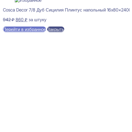
Cosca Decor 7/8 Дуб Сицилия Плинтус напольный 16x80x2400
Первоначальная
Текущая
942
₽
860
₽
за штуку
цена
цена:
Перейти в избранное
Закрыть
составляла
860 ₽.
942 ₽.