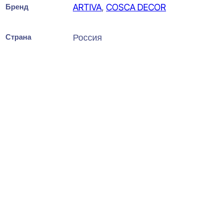
Бренд
ARTIVA
,
COSCA DECOR
Страна
Россия
Bello Deco PL Графитовый
массив Плинтус напольный
19x80x2000
825
₽
за штуку
В наличии
Ближайшая доставка: 08.08.2026