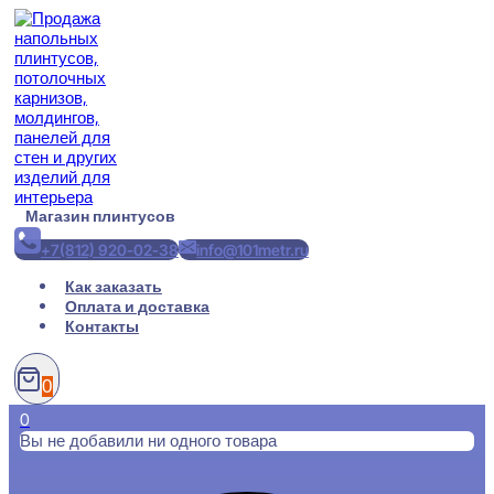
Перейти
к
содержимому
Магазин плинтусов
+7(812) 920-02-38
info@101metr.ru
Как заказать
Оплата и доставка
Контакты
0
0
Вы не добавили ни одного товара