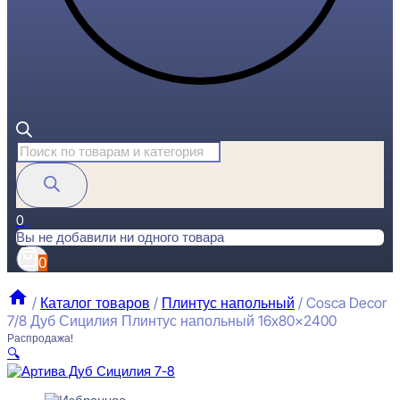
Поиск
товаров
0
Вы не добавили ни одного товара
0
/
Каталог товаров
/
Плинтус напольный
/
Cosca Decor
7/8 Дуб Сицилия Плинтус напольный 16x80x2400
Распродажа!
🔍