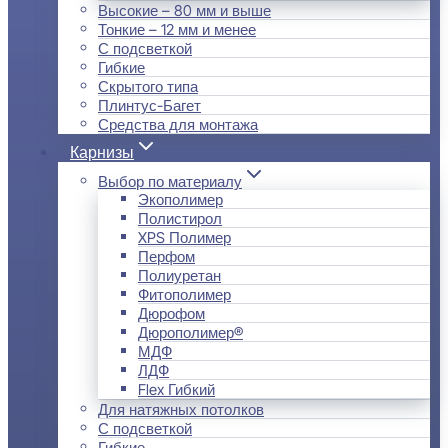
Высокие – 80 мм и выше
Тонкие – 12 мм и менее
С подсветкой
Гибкие
Скрытого типа
Плинтус-Багет
Средства для монтажа
Карнизы
Выбор по материалу
Экополимер
Полистирол
XPS Полимер
Перфом
Полиуретан
Фитополимер
Дюрофом
Дюрополимер®
МДФ
ЛДФ
Flex Гибкий
Для натяжных потолков
С подсветкой
Гибкие