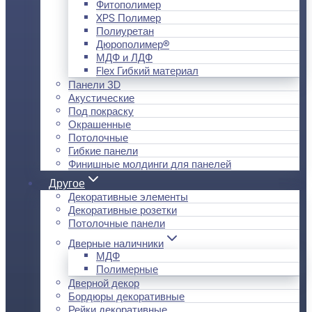
Фитополимер
XPS Полимер
Полиуретан
Дюрополимер®
МДФ и ЛДФ
Flex Гибкий материал
Панели 3D
Акустические
Под покраску
Окрашенные
Потолочные
Гибкие панели
Финишные молдинги для панелей
Другое
Декоративные элементы
Декоративные розетки
Потолочные панели
Дверные наличники
МДФ
Полимерные
Дверной декор
Бордюры декоративные
Рейки декоративные