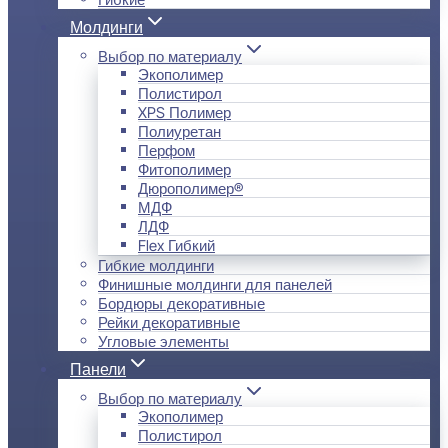
Молдинги
Выбор по материалу
Экополимер
Полистирол
XPS Полимер
Полиуретан
Перфом
Фитополимер
Дюрополимер®
МДФ
ЛДФ
Flex Гибкий
Гибкие молдинги
Финишные молдинги для панелей
Бордюры декоративные
Рейки декоративные
Угловые элементы
Панели
Выбор по материалу
Экополимер
Полистирол