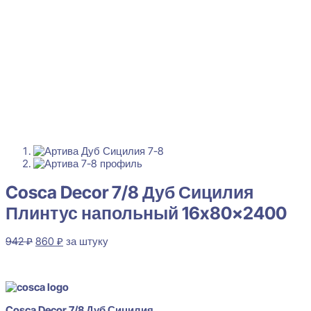
Cosca Decor 7/8 Дуб Сицилия
Плинтус напольный 16x80x2400
Первоначальная
Текущая
942
₽
860
₽
за штуку
цена
цена:
В наличии
составляла
860 ₽.
942 ₽.
Cosca Decor 7/8 Дуб Сицилия