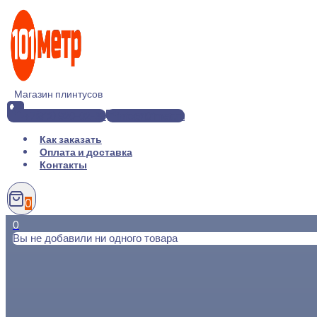
Перейти
к
содержимому
Магазин плинтусов
+7(812) 920-02-38
info@101metr.ru
Как заказать
Оплата и доставка
Контакты
0
0
Вы не добавили ни одного товара