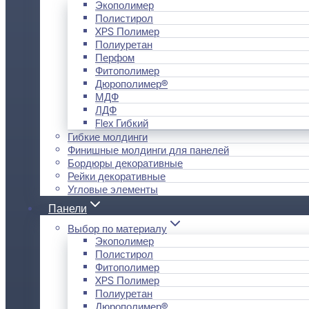
Экополимер
Полистирол
XPS Полимер
Полиуретан
Перфом
Фитополимер
Дюрополимер®
МДФ
ЛДФ
Flex Гибкий
Гибкие молдинги
Финишные молдинги для панелей
Бордюры декоративные
Рейки декоративные
Угловые элементы
Панели
Выбор по материалу
Экополимер
Полистирол
Фитополимер
XPS Полимер
Полиуретан
Дюрополимер®