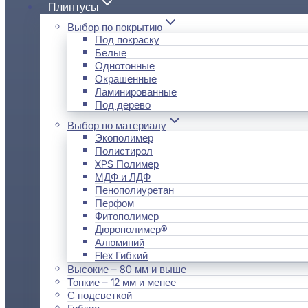
Плинтусы
Выбор по покрытию
Под покраску
Белые
Однотонные
Окрашенные
Ламинированные
Под дерево
Выбор по материалу
Экополимер
Полистирол
XPS Полимер
МДФ и ЛДФ
Пенополиуретан
Перфом
Фитополимер
Дюрополимер®
Алюминий
Flex Гибкий
Высокие – 80 мм и выше
Тонкие – 12 мм и менее
С подсветкой
Гибкие