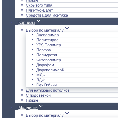
Скрытого типа
Плинтус-Багет
Средства для монтажа
Карнизы
Выбор по материалу
Экополимер
Полистирол
XPS Полимер
Перфом
Полиуретан
Фитополимер
Дюрофом
Дюрополимер®
МДФ
ЛДФ
Flex Гибкий
Для натяжных потолков
С подсветкой
Гибкие
Молдинги
Выбор по материалу