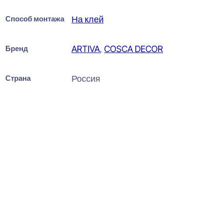
Способ монтажа
На клей
Бренд
ARTIVA
,
COSCA DECOR
Страна
Россия
Bello Deco PL Графитовый
массив Плинтус напольный
19x80x2000