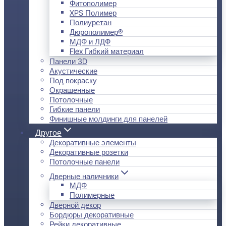
Фитополимер
XPS Полимер
Полиуретан
Дюрополимер®
МДФ и ЛДФ
Flex Гибкий материал
Панели 3D
Акустические
Под покраску
Окрашенные
Потолочные
Гибкие панели
Финишные молдинги для панелей
Другое
Декоративные элементы
Декоративные розетки
Потолочные панели
Дверные наличники
МДФ
Полимерные
Дверной декор
Бордюры декоративные
Рейки декоративные