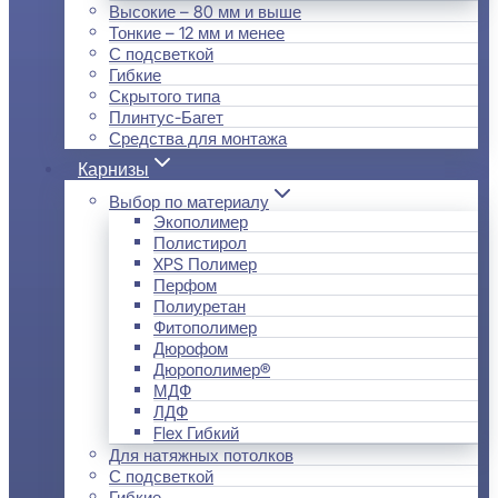
Высокие – 80 мм и выше
Тонкие – 12 мм и менее
С подсветкой
Гибкие
Скрытого типа
Плинтус-Багет
Средства для монтажа
Карнизы
Выбор по материалу
Экополимер
Полистирол
XPS Полимер
Перфом
Полиуретан
Фитополимер
Дюрофом
Дюрополимер®
МДФ
ЛДФ
Flex Гибкий
Для натяжных потолков
С подсветкой
Гибкие