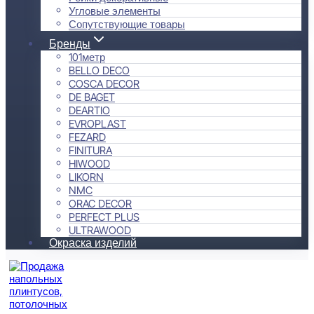
Угловые элементы
Сопутствующие товары
Бренды
101метр
BELLO DECO
COSCA DECOR
DE BAGET
DEARTIO
EVROPLAST
FEZARD
FINITURA
HIWOOD
LIKORN
NMC
ORAC DECOR
PERFECT PLUS
ULTRAWOOD
Окраска изделий