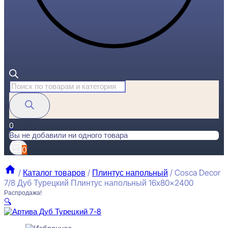
Поиск
товаров
0
Вы не добавили ни одного товара
0
/
Каталог товаров
/
Плинтус напольный
/
Cosca Decor
7/8 Дуб Турецкий Плинтус напольный 16x80x2400
Распродажа!
🔍