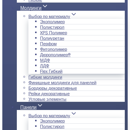
Молдинги
Выбор по материалу
Экополимер
Полистирол
XPS Полимер
Полиуретан
Перфом
Фитополимер
Дюрополимер®
МДФ
ЛДФ
Flex Гибкий
Гибкие молдинги
Финишные молдинги для панелей
Бордюры декоративные
Рейки декоративные
Угловые элементы
Панели
Выбор по материалу
Экополимер
Полистирол