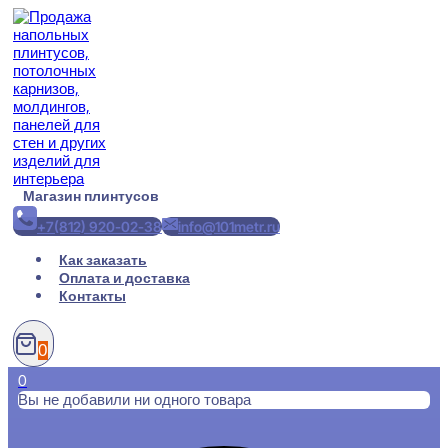
Перейти
к
содержимому
Магазин плинтусов
+7(812) 920-02-38
info@101metr.ru
Как заказать
Оплата и доставка
Контакты
0
0
Вы не добавили ни одного товара