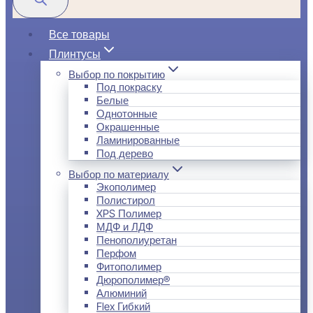
Все товары
Плинтусы
Выбор по покрытию
Под покраску
Белые
Однотонные
Окрашенные
Ламинированные
Под дерево
Выбор по материалу
Экополимер
Полистирол
XPS Полимер
МДФ и ЛДФ
Пенополиуретан
Перфом
Фитополимер
Дюрополимер®
Алюминий
Flex Гибкий