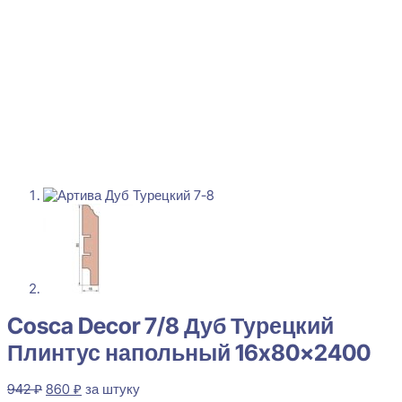
Cosca Decor 7/8 Дуб Турецкий
Плинтус напольный 16x80x2400
Первоначальная
Текущая
942
₽
860
₽
за штуку