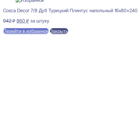
Cosca Decor 7/8 Дуб Турецкий Плинтус напольный 16x80x240
Первоначальная
Текущая
942
₽
860
₽
за штуку
цена
цена:
Перейти в избранное
Закрыть
составляла
860 ₽.
942 ₽.