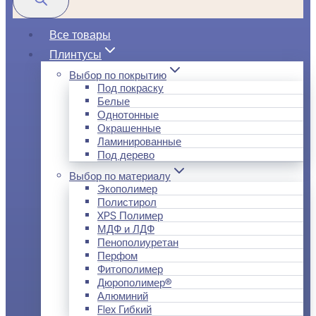
Все товары
Плинтусы
Выбор по покрытию
Под покраску
Белые
Однотонные
Окрашенные
Ламинированные
Под дерево
Выбор по материалу
Экополимер
Полистирол
XPS Полимер
МДФ и ЛДФ
Пенополиуретан
Перфом
Фитополимер
Дюрополимер®
Алюминий
Flex Гибкий