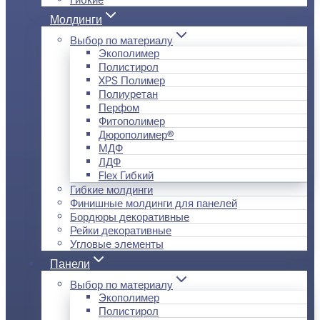
Молдинги
Выбор по материалу
Экополимер
Полистирол
XPS Полимер
Полиуретан
Перфом
Фитополимер
Дюрополимер®
МДФ
ЛДФ
Flex Гибкий
Гибкие молдинги
Финишные молдинги для панелей
Бордюры декоративные
Рейки декоративные
Угловые элементы
Панели
Выбор по материалу
Экополимер
Полистирол