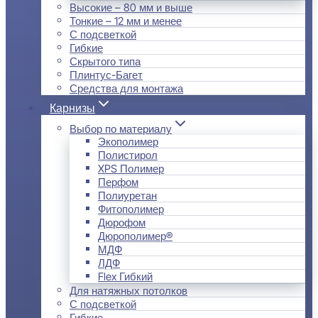
Высокие – 80 мм и выше
Тонкие – 12 мм и менее
С подсветкой
Гибкие
Скрытого типа
Плинтус-Багет
Средства для монтажа
Карнизы
Выбор по материалу
Экополимер
Полистирол
XPS Полимер
Перфом
Полиуретан
Фитополимер
Дюрофом
Дюрополимер®
МДФ
ЛДФ
Flex Гибкий
Для натяжных потолков
С подсветкой
Гибкие