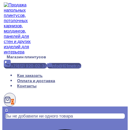
Перейти
к
содержимому
Магазин плинтусов
+7(812) 920-02-38
info@101metr.ru
Как заказать
Оплата и доставка
Контакты
0
0
Вы не добавили ни одного товара