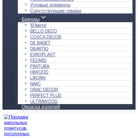
Угловые элементы
Сопутствующие товары
Бренды
101метр
BELLO DECO
COSCA DECOR
DE BAGET
DEARTIO
EVROPLAST
FEZARD
FINITURA
HIWOOD
LIKORN
NMC
ORAC DECOR
PERFECT PLUS
ULTRAWOOD
Окраска изделий