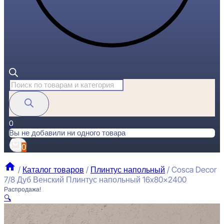
Поиск
товаров
0
Вы не добавили ни одного товара
0
/
Каталог товаров
/
Плинтус напольный
/
Cosca Decor
7/8 Дуб Венский Плинтус напольный 16x80x2400
Распродажа!
🔍