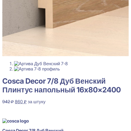
Cosca Decor 7/8 Дуб Венский
Плинтус напольный 16x80x2400
Первоначальная
Текущая
942
₽
860
₽
за штуку
цена
цена:
В наличии
составляла
860 ₽.
942 ₽.
Cosca Decor 7/8 Дуб Венский