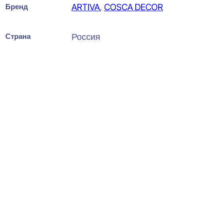
Бренд
ARTIVA
,
COSCA DECOR
Страна
Россия
Bello Deco PL Графитовый
массив Плинтус напольный
19x80x2000
825
₽
за штуку
В наличии
Ближайшая доставка: 08.08.2026