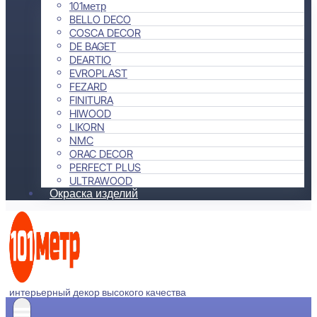
101метр
BELLO DECO
COSCA DECOR
DE BAGET
DEARTIO
EVROPLAST
FEZARD
FINITURA
HIWOOD
LIKORN
NMC
ORAC DECOR
PERFECT PLUS
ULTRAWOOD
Окраска изделий
интерьерный декор высокого качества