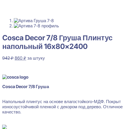
Cosca Decor 7/8 Груша Плинтус
напольный 16x80x2400
Первоначальная
Текущая
942
₽
860
₽
за штуку
цена
цена:
В наличии
составляла
860 ₽.
942 ₽.
Cosca Decor 7/8 Груша
Напольный плинтус на основе влагостойкого-МДФ. Покрыт
износоустойчивой пленкой с декором под дерево. Отличное
качество.