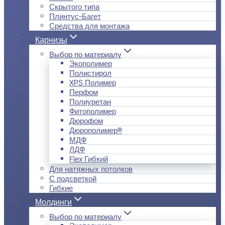
Скрытого типа
Плинтус-Багет
Средства для монтажа
Карнизы
Выбор по материалу
Экополимер
Полистирол
XPS Полимер
Перфом
Полиуретан
Фитополимер
Дюрофом
Дюрополимер®
МДФ
ЛДФ
Flex Гибкий
Для натяжных потолков
С подсветкой
Гибкие
Молдинги
Выбор по материалу