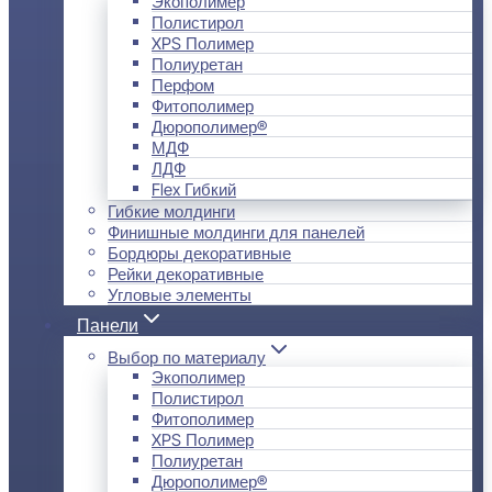
Экополимер
Полистирол
XPS Полимер
Полиуретан
Перфом
Фитополимер
Дюрополимер®
МДФ
ЛДФ
Flex Гибкий
Гибкие молдинги
Финишные молдинги для панелей
Бордюры декоративные
Рейки декоративные
Угловые элементы
Панели
Выбор по материалу
Экополимер
Полистирол
Фитополимер
XPS Полимер
Полиуретан
Дюрополимер®