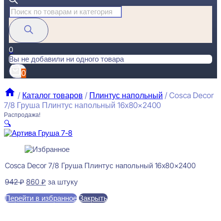
Поиск
товаров
0
Вы не добавили ни одного товара
0
/
Каталог товаров
/
Плинтус напольный
/
Cosca Decor
7/8 Груша Плинтус напольный 16x80x2400
Распродажа!
🔍
Cosca Decor 7/8 Груша Плинтус напольный 16x80x2400
Первоначальная
Текущая
942
₽
860
₽
за штуку
цена
цена:
Перейти в избранное
Закрыть
составляла
860 ₽.
942 ₽.