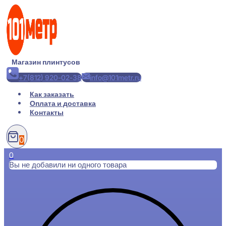
Перейти
к
содержимому
Магазин плинтусов
+7(812) 920-02-38
info@101metr.ru
Как заказать
Оплата и доставка
Контакты
0
0
Вы не добавили ни одного товара