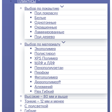
Плинтусы
Выбор по покрытию
Под покраску
Белые
Однотонные
Окрашенные
Ламинированные
Под дерево
Выбор по материалу
Экополимер
Полистирол
XPS Полимер
МДФ и ЛДФ
Пенополиуретан
Перфом
Фитополимер
Дюрополимер®
Алюминий
Flex Гибкий
Высокие – 80 мм и выше
Тонкие – 12 мм и менее
С подсветкой
Гибкие