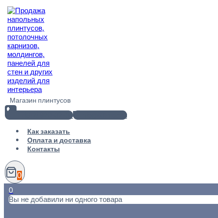
Перейти
к
содержимому
Магазин плинтусов
+7(812) 920-02-38
info@101metr.ru
Как заказать
Оплата и доставка
Контакты
0
0
Вы не добавили ни одного товара