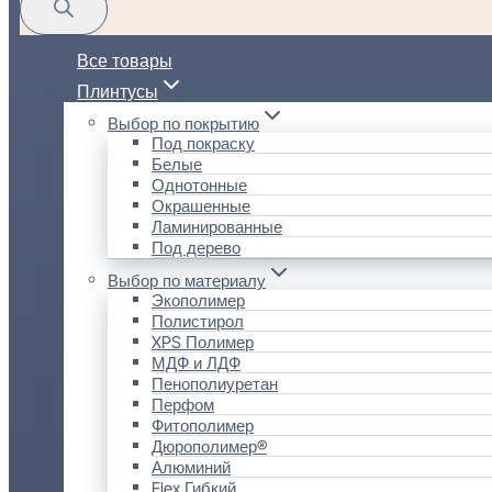
Все товары
Плинтусы
Выбор по покрытию
Под покраску
Белые
Однотонные
Окрашенные
Ламинированные
Под дерево
Выбор по материалу
Экополимер
Полистирол
XPS Полимер
МДФ и ЛДФ
Пенополиуретан
Перфом
Фитополимер
Дюрополимер®
Алюминий
Flex Гибкий