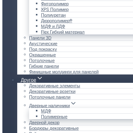
Фитополимер
XPS Полимер
Полиуретан
Дюрополимер®
МДФ и ЛДФ
Flex Гибкий материал
Панели 3D
Акустические
Под покраску
Окрашенные
Потолочные
Гибкие панели
Финишные молдинги для панелей
Другое
Декоративные элементы
Декоративные розетки
Потолочные панели
Дверные наличники
МДФ
Полимерные
Дверной декор
Бордюры декоративные