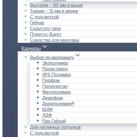
Высокие – 80 мм и выше
Тонкие – 12 мм и менее
С подсветкой
Гибкие
Скрытого типа
Плинтус-Багет
Средства для монтажа
Карнизы
Выбор по материалу
Экополимер
Полистирол
XPS Полимер
Перфом
Полиуретан
Фитополимер
Дюрофом
Дюрополимер®
МДФ
ЛДФ
Flex Гибкий
Для натяжных потолков
С подсветкой