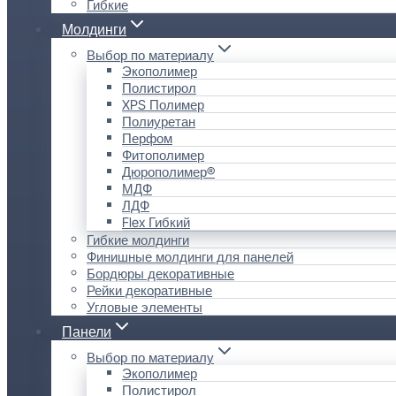
Гибкие
Молдинги
Выбор по материалу
Экополимер
Полистирол
XPS Полимер
Полиуретан
Перфом
Фитополимер
Дюрополимер®
МДФ
ЛДФ
Flex Гибкий
Гибкие молдинги
Финишные молдинги для панелей
Бордюры декоративные
Рейки декоративные
Угловые элементы
Панели
Выбор по материалу
Экополимер
Полистирол