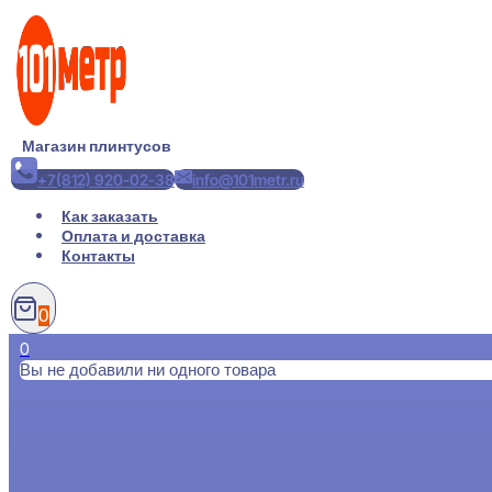
Перейти
к
содержимому
Магазин плинтусов
+7(812) 920-02-38
info@101metr.ru
Как заказать
Оплата и доставка
Контакты
0
0
Вы не добавили ни одного товара