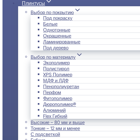
Плинтусы
Выбор по покрытию
Под покраску
Белые
Однотонные
Окрашенные
Ламинированные
Под дерево
Выбор по материалу
Экополимер
Полистирол
XPS Полимер
МДФ и ЛДФ
Пенополиуретан
Перфом
Фитополимер
Дюрополимер®
Алюминий
Flex Гибкий
Высокие – 80 мм и выше
Тонкие – 12 мм и менее
С подсветкой
Гибкие