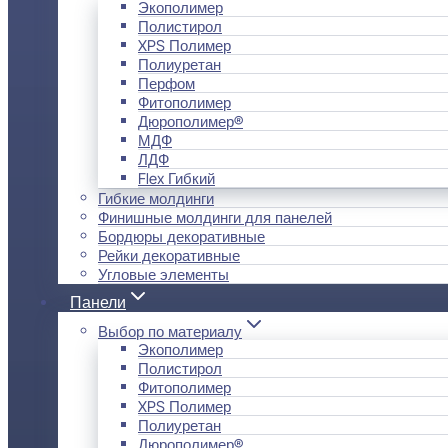
Экополимер
Полистирол
XPS Полимер
Полиуретан
Перфом
Фитополимер
Дюрополимер®
МДФ
ЛДФ
Flex Гибкий
Гибкие молдинги
Финишные молдинги для панелей
Бордюры декоративные
Рейки декоративные
Угловые элементы
Панели
Выбор по материалу
Экополимер
Полистирол
Фитополимер
XPS Полимер
Полиуретан
Дюрополимер®