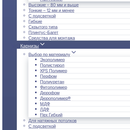
Высокие – 80 мм и выше
Тонкие – 12 мм и менее
С подсветкой
Гибкие
Скрытого типа
Плинтус-Багет
Средства для монтажа
Карнизы
Выбор по материалу
Экополимер
Полистирол
XPS Полимер
Перфом
Полиуретан
Фитополимер
Дюрофом
Дюрополимер®
МДФ
ЛДФ
Flex Гибкий
Для натяжных потолков
С подсветкой