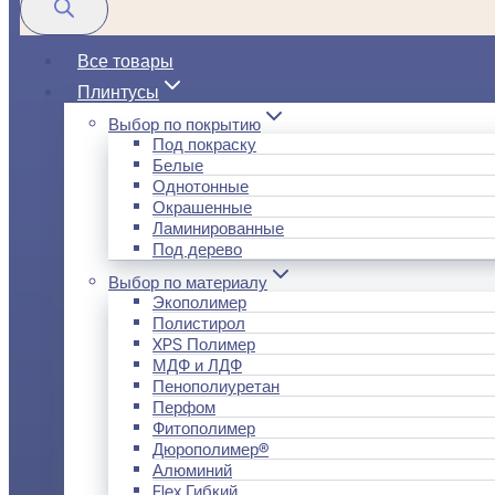
Все товары
Плинтусы
Выбор по покрытию
Под покраску
Белые
Однотонные
Окрашенные
Ламинированные
Под дерево
Выбор по материалу
Экополимер
Полистирол
XPS Полимер
МДФ и ЛДФ
Пенополиуретан
Перфом
Фитополимер
Дюрополимер®
Алюминий
Flex Гибкий