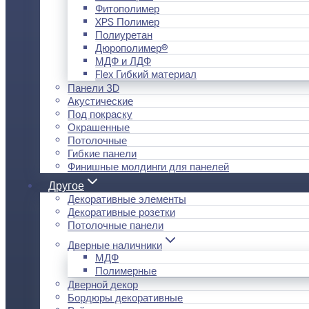
Фитополимер
XPS Полимер
Полиуретан
Дюрополимер®
МДФ и ЛДФ
Flex Гибкий материал
Панели 3D
Акустические
Под покраску
Окрашенные
Потолочные
Гибкие панели
Финишные молдинги для панелей
Другое
Декоративные элементы
Декоративные розетки
Потолочные панели
Дверные наличники
МДФ
Полимерные
Дверной декор
Бордюры декоративные