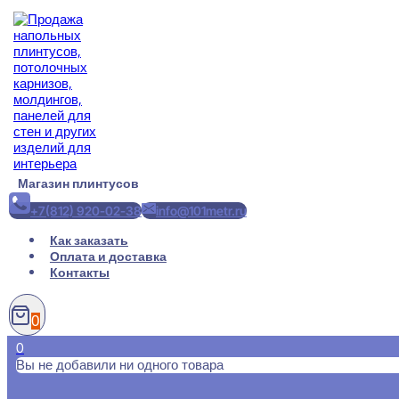
Перейти
к
содержимому
Магазин плинтусов
+7(812) 920-02-38
info@101metr.ru
Как заказать
Оплата и доставка
Контакты
0
0
Вы не добавили ни одного товара