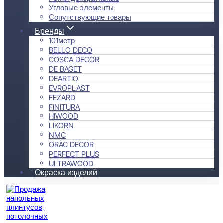
Угловые элементы
Сопутствующие товары
Бренды
101метр
BELLO DECO
COSCA DECOR
DE BAGET
DEARTIO
EVROPLAST
FEZARD
FINITURA
HIWOOD
LIKORN
NMC
ORAC DECOR
PERFECT PLUS
ULTRAWOOD
Окраска изделий