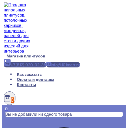
Перейти
к
содержимому
Магазин плинтусов
+7(812) 920-02-38
info@101metr.ru
Как заказать
Оплата и доставка
Контакты
0
0
Вы не добавили ни одного товара