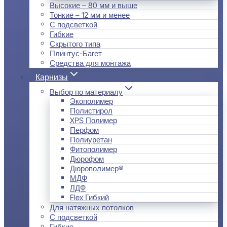
Высокие – 80 мм и выше
Тонкие – 12 мм и менее
С подсветкой
Гибкие
Скрытого типа
Плинтус-Багет
Средства для монтажа
Карнизы
Выбор по материалу
Экополимер
Полистирол
XPS Полимер
Перфом
Полиуретан
Фитополимер
Дюрофом
Дюрополимер®
МДФ
ЛДФ
Flex Гибкий
Для натяжных потолков
С подсветкой
Гибкие