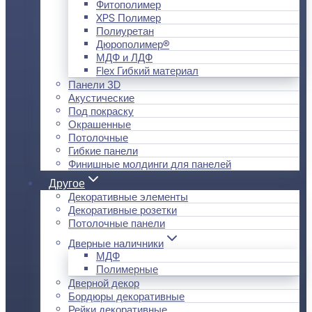
Фитополимер
XPS Полимер
Полиуретан
Дюрополимер®
МДФ и ЛДФ
Flex Гибкий материал
Панели 3D
Акустические
Под покраску
Окрашенные
Потолочные
Гибкие панели
Финишные молдинги для панелей
Другое
Декоративные элементы
Декоративные розетки
Потолочные панели
Дверные наличники
МДФ
Полимерные
Дверной декор
Бордюры декоративные
Рейки декоративные