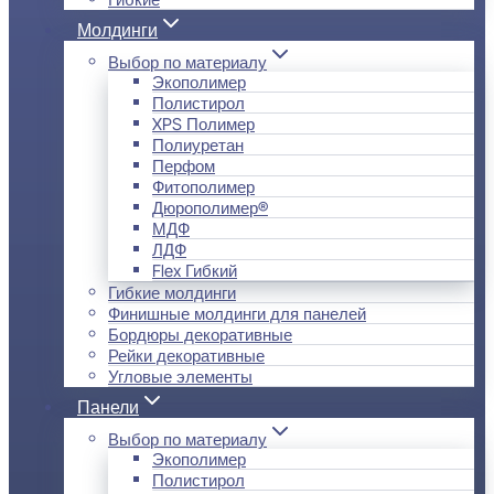
Молдинги
Выбор по материалу
Экополимер
Полистирол
XPS Полимер
Полиуретан
Перфом
Фитополимер
Дюрополимер®
МДФ
ЛДФ
Flex Гибкий
Гибкие молдинги
Финишные молдинги для панелей
Бордюры декоративные
Рейки декоративные
Угловые элементы
Панели
Выбор по материалу
Экополимер
Полистирол