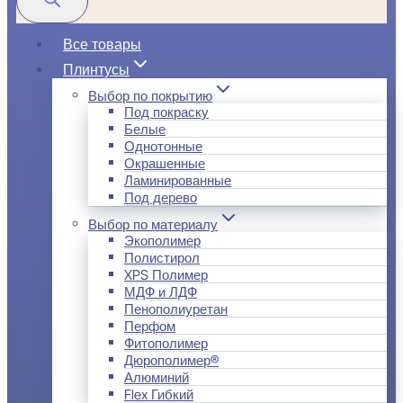
Все товары
Плинтусы
Выбор по покрытию
Под покраску
Белые
Однотонные
Окрашенные
Ламинированные
Под дерево
Выбор по материалу
Экополимер
Полистирол
XPS Полимер
МДФ и ЛДФ
Пенополиуретан
Перфом
Фитополимер
Дюрополимер®
Алюминий
Flex Гибкий