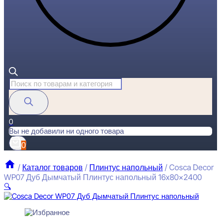
Поиск
товаров
0
Вы не добавили ни одного товара
0
/
Каталог товаров
/
Плинтус напольный
/
Cosca Decor
WP07 Дуб Дымчатый Плинтус напольный 16x80x2400
🔍