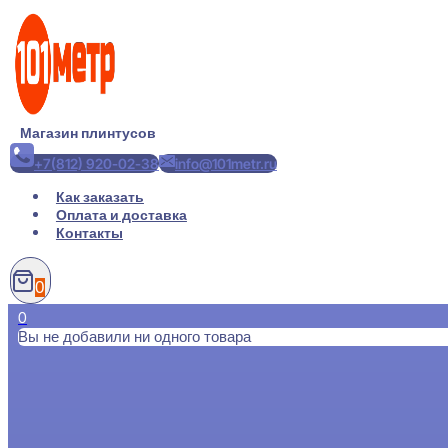
Перейти
к
содержимому
Магазин плинтусов
+7(812) 920-02-38
info@101metr.ru
Как заказать
Оплата и доставка
Контакты
0
0
Вы не добавили ни одного товара