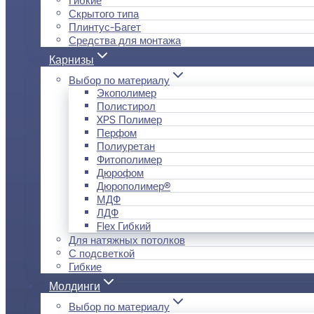
Скрытого типа
Плинтус-Багет
Средства для монтажа
Карнизы
Выбор по материалу
Экополимер
Полистирол
XPS Полимер
Перфом
Полиуретан
Фитополимер
Дюрофом
Дюрополимер®
МДФ
ЛДФ
Flex Гибкий
Для натяжных потолков
С подсветкой
Гибкие
Молдинги
Выбор по материалу