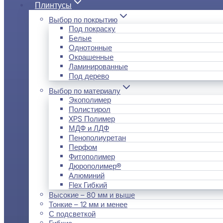
Плинтусы
Выбор по покрытию
Под покраску
Белые
Однотонные
Окрашенные
Ламинированные
Под дерево
Выбор по материалу
Экополимер
Полистирол
XPS Полимер
МДФ и ЛДФ
Пенополиуретан
Перфом
Фитополимер
Дюрополимер®
Алюминий
Flex Гибкий
Высокие – 80 мм и выше
Тонкие – 12 мм и менее
С подсветкой
Гибкие