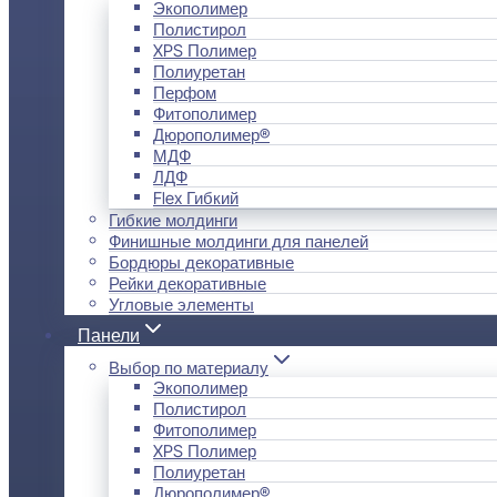
Экополимер
Полистирол
XPS Полимер
Полиуретан
Перфом
Фитополимер
Дюрополимер®
МДФ
ЛДФ
Flex Гибкий
Гибкие молдинги
Финишные молдинги для панелей
Бордюры декоративные
Рейки декоративные
Угловые элементы
Панели
Выбор по материалу
Экополимер
Полистирол
Фитополимер
XPS Полимер
Полиуретан
Дюрополимер®