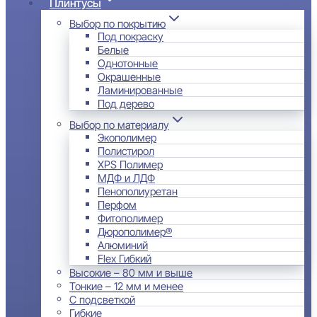
Плинтусы
Выбор по покрытию
Под покраску
Белые
Однотонные
Окрашенные
Ламинированные
Под дерево
Выбор по материалу
Экополимер
Полистирол
XPS Полимер
МДФ и ЛДФ
Пенополиуретан
Перфом
Фитополимер
Дюрополимер®
Алюминий
Flex Гибкий
Высокие – 80 мм и выше
Тонкие – 12 мм и менее
С подсветкой
Гибкие