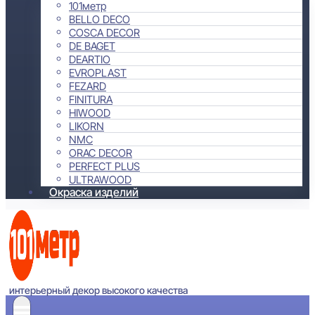
101метр
BELLO DECO
COSCA DECOR
DE BAGET
DEARTIO
EVROPLAST
FEZARD
FINITURA
HIWOOD
LIKORN
NMC
ORAC DECOR
PERFECT PLUS
ULTRAWOOD
Окраска изделий
интерьерный декор высокого качества