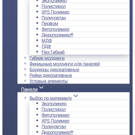
Экополимер
Полистирол
XPS Полимер
Полиуретан
Перфом
Фитополимер
Дюрополимер®
МДФ
ЛДФ
Flex Гибкий
Гибкие молдинги
Финишные молдинги для панелей
Бордюры декоративные
Рейки декоративные
Угловые элементы
Панели
Выбор по материалу
Экополимер
Полистирол
Фитополимер
XPS Полимер
Полиуретан
Дюрополимер®