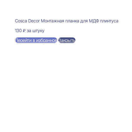
Cosca Decor Монтажная планка для МДФ плинтуса
130
₽
за штуку
Перейти в избранное
Закрыть
В корзину
Bello Deco PL Графитовый
массив Плинтус напольный
19x80x2000
825
₽
за штуку