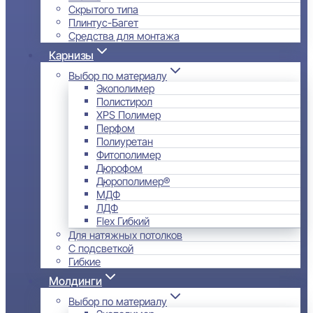
Скрытого типа
Плинтус-Багет
Средства для монтажа
Карнизы
Выбор по материалу
Экополимер
Полистирол
XPS Полимер
Перфом
Полиуретан
Фитополимер
Дюрофом
Дюрополимер®
МДФ
ЛДФ
Flex Гибкий
Для натяжных потолков
С подсветкой
Гибкие
Молдинги
Выбор по материалу