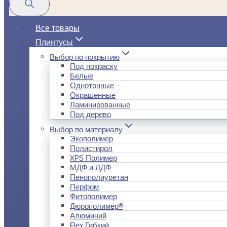
Все товары
Плинтусы
Выбор по покрытию
Под покраску
Белые
Однотонные
Окрашенные
Ламинированные
Под дерево
Выбор по материалу
Экополимер
Полистирол
XPS Полимер
МДФ и ЛДФ
Пенополиуретан
Перфом
Фитополимер
Дюрополимер®
Алюминий
Flex Гибкий