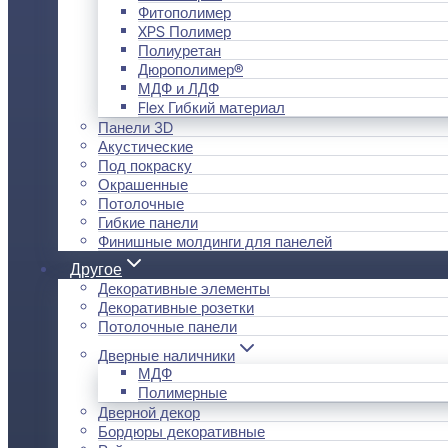
Фитополимер
XPS Полимер
Полиуретан
Дюрополимер®
МДФ и ЛДФ
Flex Гибкий материал
Панели 3D
Акустические
Под покраску
Окрашенные
Потолочные
Гибкие панели
Финишные молдинги для панелей
Другое
Декоративные элементы
Декоративные розетки
Потолочные панели
Дверные наличники
МДФ
Полимерные
Дверной декор
Бордюры декоративные