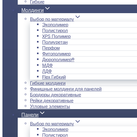
Гибкие
Молдинги
Выбор по материалу
Экополимер
Полистирол
XPS Полимер
Полиуретан
Перфом
Фитополимер
Дюрополимер®
МДФ
ЛДФ
Flex Гибкий
Гибкие молдинги
Финишные молдинги для панелей
Бордюры декоративные
Рейки декоративные
Угловые элементы
Панели
Выбор по материалу
Экополимер
Полистирол