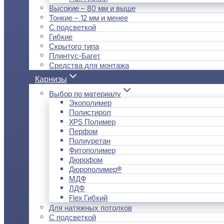
Высокие – 80 мм и выше
Тонкие – 12 мм и менее
С подсветкой
Гибкие
Скрытого типа
Плинтус-Багет
Средства для монтажа
Карнизы
Выбор по материалу
Экополимер
Полистирол
XPS Полимер
Перфом
Полиуретан
Фитополимер
Дюрофом
Дюрополимер®
МДФ
ЛДФ
Flex Гибкий
Для натяжных потолков
С подсветкой