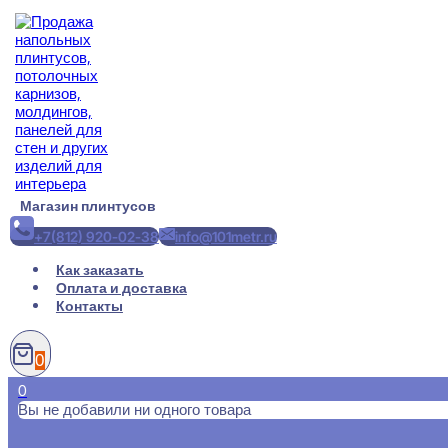
Перейти
к
содержимому
Магазин плинтусов
+7(812) 920-02-38
info@101metr.ru
Как заказать
Оплата и доставка
Контакты
0
0
Вы не добавили ни одного товара