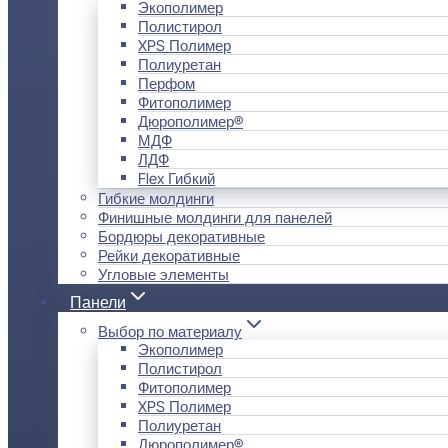
Экополимер
Полистирол
XPS Полимер
Полиуретан
Перфом
Фитополимер
Дюрополимер®
МДФ
ЛДФ
Flex Гибкий
Гибкие молдинги
Финишные молдинги для панелей
Бордюры декоративные
Рейки декоративные
Угловые элементы
Панели
Выбор по материалу
Экополимер
Полистирол
Фитополимер
XPS Полимер
Полиуретан
Дюрополимер®