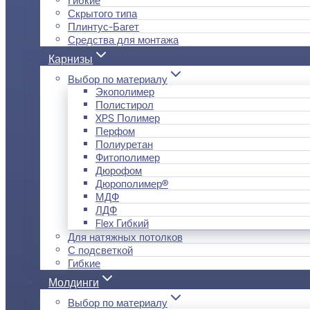
Скрытого типа
Плинтус-Багет
Средства для монтажа
Карнизы
Выбор по материалу
Экополимер
Полистирол
XPS Полимер
Перфом
Полиуретан
Фитополимер
Дюрофом
Дюрополимер®
МДФ
ЛДФ
Flex Гибкий
Для натяжных потолков
С подсветкой
Гибкие
Молдинги
Выбор по материалу