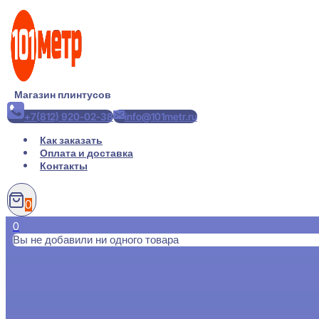
Перейти
к
содержимому
Магазин плинтусов
+7(812) 920-02-38
info@101metr.ru
Как заказать
Оплата и доставка
Контакты
0
0
Вы не добавили ни одного товара