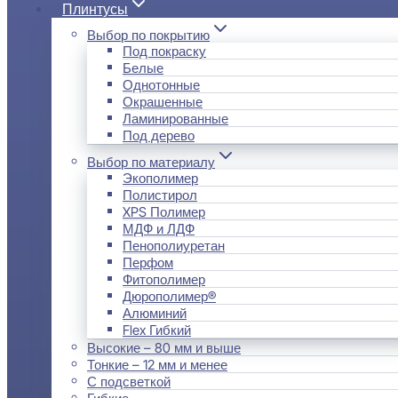
Плинтусы
Выбор по покрытию
Под покраску
Белые
Однотонные
Окрашенные
Ламинированные
Под дерево
Выбор по материалу
Экополимер
Полистирол
XPS Полимер
МДФ и ЛДФ
Пенополиуретан
Перфом
Фитополимер
Дюрополимер®
Алюминий
Flex Гибкий
Высокие – 80 мм и выше
Тонкие – 12 мм и менее
С подсветкой
Гибкие