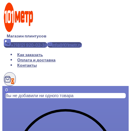
Перейти
к
содержимому
Магазин плинтусов
+7(812) 920-02-38
info@101metr.ru
Как заказать
Оплата и доставка
Контакты
0
0
Вы не добавили ни одного товара