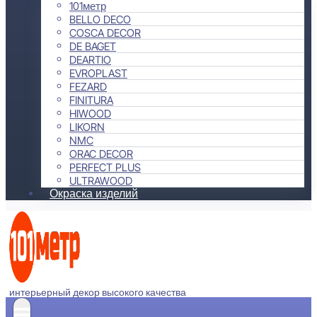
101метр
BELLO DECO
COSCA DECOR
DE BAGET
DEARTIO
EVROPLAST
FEZARD
FINITURA
HIWOOD
LIKORN
NMC
ORAC DECOR
PERFECT PLUS
ULTRAWOOD
Окраска изделий
интерьерный декор высокого качества