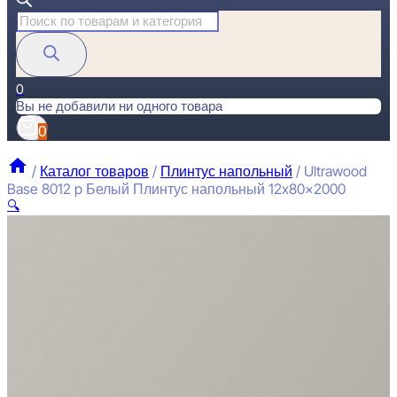
Поиск
товаров
0
Вы не добавили ни одного товара
0
/
Каталог товаров
/
Плинтус напольный
/
Ultrawood
Base 8012 p Белый Плинтус напольный 12x80x2000
🔍