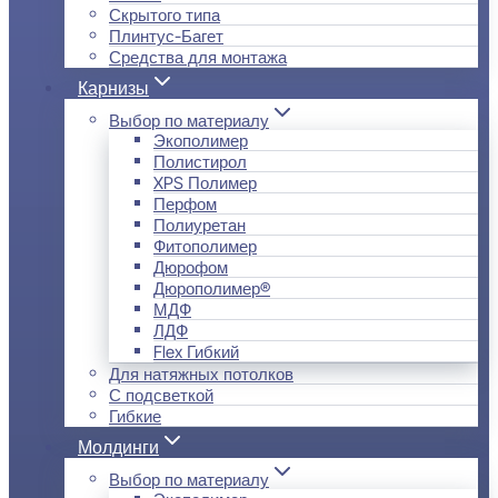
Скрытого типа
Плинтус-Багет
Средства для монтажа
Карнизы
Выбор по материалу
Экополимер
Полистирол
XPS Полимер
Перфом
Полиуретан
Фитополимер
Дюрофом
Дюрополимер®
МДФ
ЛДФ
Flex Гибкий
Для натяжных потолков
С подсветкой
Гибкие
Молдинги
Выбор по материалу