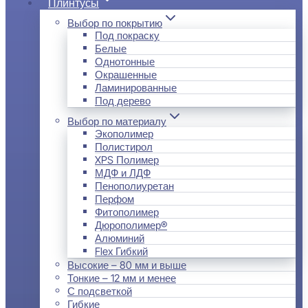
Плинтусы
Выбор по покрытию
Под покраску
Белые
Однотонные
Окрашенные
Ламинированные
Под дерево
Выбор по материалу
Экополимер
Полистирол
XPS Полимер
МДФ и ЛДФ
Пенополиуретан
Перфом
Фитополимер
Дюрополимер®
Алюминий
Flex Гибкий
Высокие – 80 мм и выше
Тонкие – 12 мм и менее
С подсветкой
Гибкие