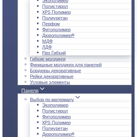
Экополимер
Полистирол
XPS Полимер
Полиуретан
Перфом
Фитополимер
Дюрополимер®
МДФ
ЛДФ
Flex Гибкий
Гибкие молдинги
Финишные молдинги для панелей
Бордюры декоративные
Рейки декоративные
Угловые элементы
Панели
Выбор по материалу
Экополимер
Полистирол
Фитополимер
XPS Полимер
Полиуретан
Дюрополимер®