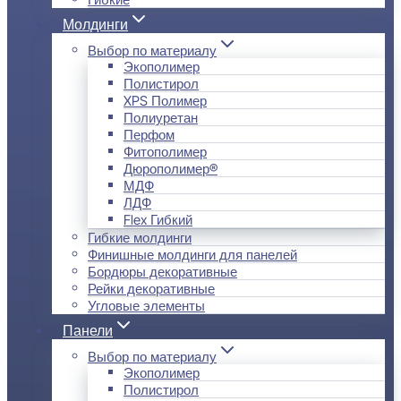
Молдинги
Выбор по материалу
Экополимер
Полистирол
XPS Полимер
Полиуретан
Перфом
Фитополимер
Дюрополимер®
МДФ
ЛДФ
Flex Гибкий
Гибкие молдинги
Финишные молдинги для панелей
Бордюры декоративные
Рейки декоративные
Угловые элементы
Панели
Выбор по материалу
Экополимер
Полистирол