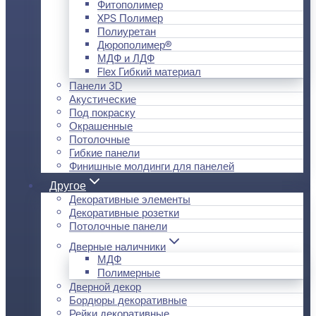
Фитополимер
XPS Полимер
Полиуретан
Дюрополимер®
МДФ и ЛДФ
Flex Гибкий материал
Панели 3D
Акустические
Под покраску
Окрашенные
Потолочные
Гибкие панели
Финишные молдинги для панелей
Другое
Декоративные элементы
Декоративные розетки
Потолочные панели
Дверные наличники
МДФ
Полимерные
Дверной декор
Бордюры декоративные
Рейки декоративные