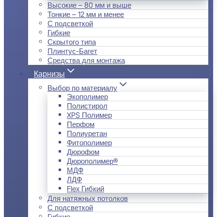
Высокие – 80 мм и выше
Тонкие – 12 мм и менее
С подсветкой
Гибкие
Скрытого типа
Плинтус-Багет
Средства для монтажа
Карнизы
Выбор по материалу
Экополимер
Полистирол
XPS Полимер
Перфом
Полиуретан
Фитополимер
Дюрофом
Дюрополимер®
МДФ
ЛДФ
Flex Гибкий
Для натяжных потолков
С подсветкой
Гибкие