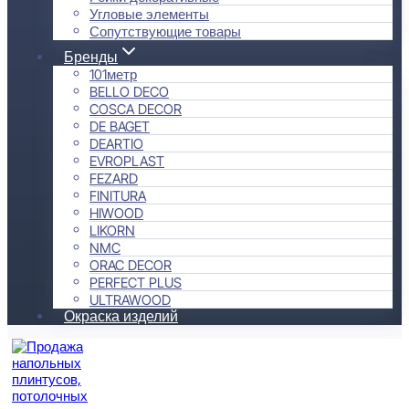
Угловые элементы
Сопутствующие товары
Бренды
101метр
BELLO DECO
COSCA DECOR
DE BAGET
DEARTIO
EVROPLAST
FEZARD
FINITURA
HIWOOD
LIKORN
NMC
ORAC DECOR
PERFECT PLUS
ULTRAWOOD
Окраска изделий