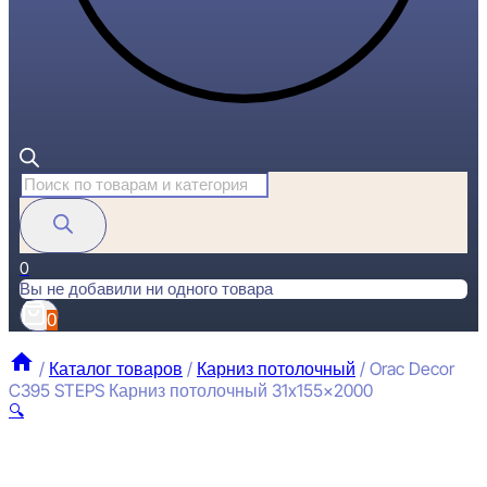
Поиск
товаров
0
Вы не добавили ни одного товара
0
/
Каталог товаров
/
Карниз потолочный
/
Orac Decor
C395 STEPS Карниз потолочный 31x155x2000
🔍