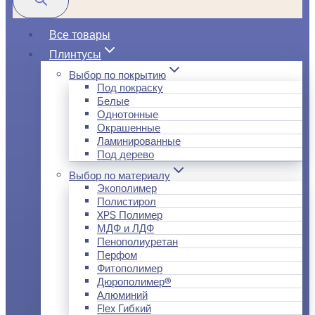
Все товары
Плинтусы
Выбор по покрытию
Под покраску
Белые
Однотонные
Окрашенные
Ламинированные
Под дерево
Выбор по материалу
Экополимер
Полистирол
XPS Полимер
МДФ и ЛДФ
Пенополиуретан
Перфом
Фитополимер
Дюрополимер®
Алюминий
Flex Гибкий