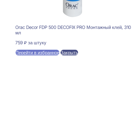
Orac Decor FDP 500 DECOFIX PRO Монтажный клей, 310
мл
759
₽
за штуку
Перейти в избранное
Закрыть
В корзину
Perfect Plus P234 Карниз
потолочный 52x120x2000
1450
₽
за штуку
В наличии