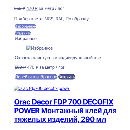
Первоначальная
Текущая
550
₽
470
₽
за метр / пог
цена
цена:
Предзаказ
составляла
470 ₽.
Подбор цвета:
NCS, RAL, По образцу
550 ₽.
В избранное
Отменить
Избранное
Окраска плинтусов в индивидуальный цвет
Первоначальная
Текущая
550
₽
470
₽
за метр / пог
цена
цена:
Перейти в избранное
Закрыть
составляла
470 ₽.
550 ₽.
В корзину
Orac Decor FDP 700 DECOFIX
POWER Монтажный клей для
тяжелых изделий, 290 мл