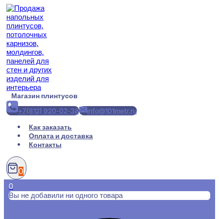
Перейти
к
содержимому
Магазин плинтусов
+7(812) 920-02-38
info@101metr.ru
Как заказать
Оплата и доставка
Контакты
0
0
Вы не добавили ни одного товара