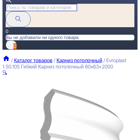
Поиск
товаров
0
Вы не добавили ни одного товара
0
/
Каталог товаров
/
Карниз потолочный
/
Evroplast
1.50.105 Гибкий Карниз потолочный 60x63x2000
🔍
E
П