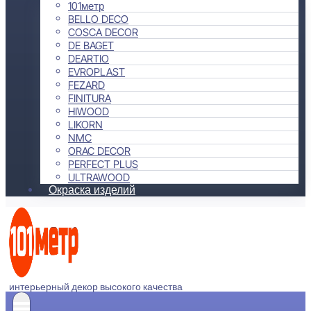
101метр
BELLO DECO
COSCA DECOR
DE BAGET
DEARTIO
EVROPLAST
FEZARD
FINITURA
HIWOOD
LIKORN
NMC
ORAC DECOR
PERFECT PLUS
ULTRAWOOD
Окраска изделий
интерьерный декор высокого качества