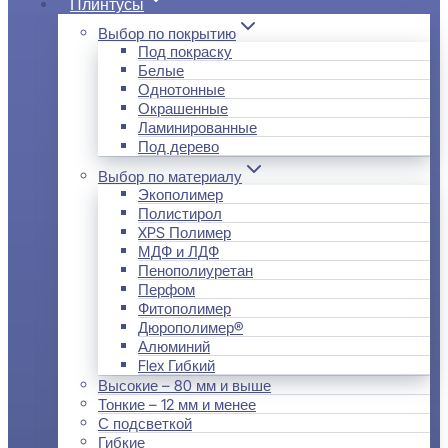
Плинтусы
Выбор по покрытию
Под покраску
Белые
Однотонные
Окрашенные
Ламинированные
Под дерево
Выбор по материалу
Экополимер
Полистирол
XPS Полимер
МДФ и ЛДФ
Пенополиуретан
Перфом
Фитополимер
Дюрополимер®
Алюминий
Flex Гибкий
Высокие – 80 мм и выше
Тонкие – 12 мм и менее
С подсветкой
Гибкие