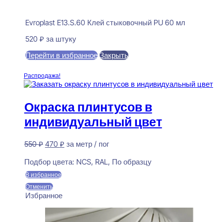
Evroplast E13.S.60 Клей стыковочный PU 60 мл
520
₽
за штуку
Перейти в избранное
Закрыть
В корзину
Распродажа!
Окраска плинтусов в
индивидуальный цвет
Первоначальная
Текущая
550
₽
470
₽
за метр / пог
цена
цена:
Предзаказ
составляла
470 ₽.
Подбор цвета:
NCS, RAL, По образцу
550 ₽.
В избранное
Отменить
Избранное