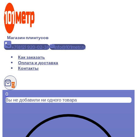
Перейти
к
содержимому
Магазин плинтусов
+7(812) 920-02-38
info@101metr.ru
Как заказать
Оплата и доставка
Контакты
0
0
Вы не добавили ни одного товара