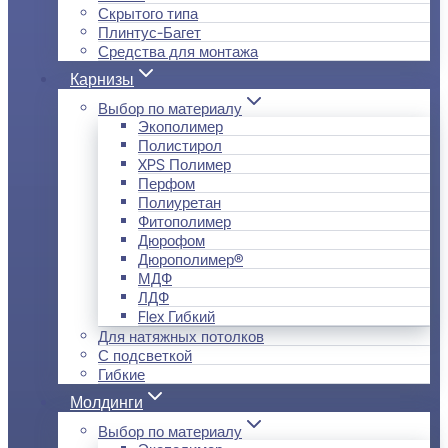
Скрытого типа
Плинтус-Багет
Средства для монтажа
Карнизы
Выбор по материалу
Экополимер
Полистирол
XPS Полимер
Перфом
Полиуретан
Фитополимер
Дюрофом
Дюрополимер®
МДФ
ЛДФ
Flex Гибкий
Для натяжных потолков
С подсветкой
Гибкие
Молдинги
Выбор по материалу