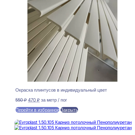
Окраска плинтусов в индивидуальный цвет
Первоначальная
Текущая
550
₽
470
₽
за метр / пог
цена
цена:
Перейти в избранное
Закрыть
составляла
470 ₽.
550 ₽.
В корзину