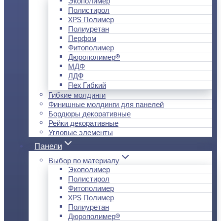
Экополимер
Полистирол
XPS Полимер
Полиуретан
Перфом
Фитополимер
Дюрополимер®
МДФ
ЛДФ
Flex Гибкий
Гибкие молдинги
Финишные молдинги для панелей
Бордюры декоративные
Рейки декоративные
Угловые элементы
Панели
Выбор по материалу
Экополимер
Полистирол
Фитополимер
XPS Полимер
Полиуретан
Дюрополимер®