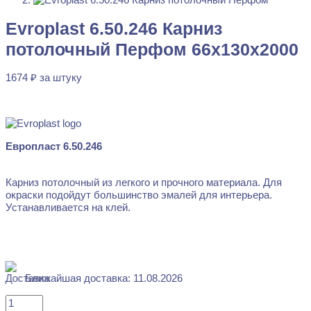
Evroplast 6.50.246 Карниз потолочный Перфом 66x130x2000
Evroplast 6.50.246 Карниз
1674
₽
за штуку
потолочный Перфом 66x130x2000
Перейти в избранное
Закрыть
1674
₽
за штуку
В наличии
Европласт 6.50.246
Карниз потолочный из легкого и прочного материала. Для
окраски подойдут большинство эмалей для интерьера.
Устанавливается на клей.
Ближайшая доставка: 11.08.2026
Количество