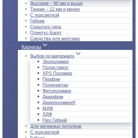
Высокие – 80 мм и выше
Тонкие – 12 мм и менее
С подсветкой
Гибкие
Скрытого типа
Плинтус-Багет
Средства для монтажа
Карнизы
Выбор по материалу
Экополимер
Полистирол
XPS Полимер
Перфом
Полиуретан
Фитополимер
Дюрофом
Дюрополимер®
МДФ
ЛДФ
Flex Гибкий
Для натяжных потолков
С подсветкой
Гибкие