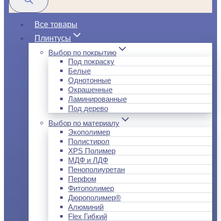
Все товары
Плинтусы
Выбор по покрытию
Под покраску
Белые
Однотонные
Окрашенные
Ламинированные
Под дерево
Выбор по материалу
Экополимер
Полистирол
XPS Полимер
МДФ и ЛДФ
Пенополиуретан
Перфом
Фитополимер
Дюрополимер®
Алюминий
Flex Гибкий