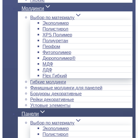
Молдинги
Выбор по материалу
Экополимер
Полистирол
XPS Полимер
Полиуретан
Перфом
Фитополимер
Дюрополимер®
МДФ
ЛДФ
Flex Гибкий
Гибкие молдинги
Финишные молдинги для панелей
Бордюры декоративные
Рейки декоративные
Угловые элементы
Панели
Выбор по материалу
Экополимер
Полистирол