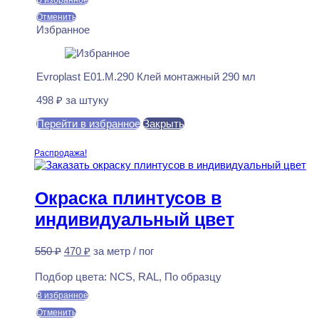
Отменить
Избранное
Evroplast E01.M.290 Клей монтажный 290 мл
498
₽
за штуку
Перейти в избранное
Закрыть
В корзину
Распродажа!
Окраска плинтусов в
индивидуальный цвет
Первоначальная
Текущая
550
₽
470
₽
за метр / пог
цена
цена:
Предзаказ
составляла
470 ₽.
Подбор цвета:
NCS, RAL, По образцу
550 ₽.
В избранное
Отменить