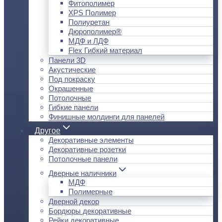
Фитополимер
XPS Полимер
Полиуретан
Дюрополимер®
МДФ и ЛДФ
Flex Гибкий материал
Панели 3D
Акустические
Под покраску
Окрашенные
Потолочные
Гибкие панели
Финишные молдинги для панелей
Другое
Декоративные элементы
Декоративные розетки
Потолочные панели
Дверные наличники
МДФ
Полимерные
Дверной декор
Бордюры декоративные
Рейки декоративные