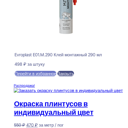
Evroplast E01.M.290 Клей монтажный 290 мл
498
₽
за штуку
Перейти в избранное
Закрыть
В корзину
Распродажа!
Окраска плинтусов в
индивидуальный цвет
Первоначальная
Текущая
550
₽
470
₽
за метр / пог