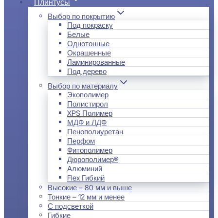
Плинтусы
Выбор по покрытию
Под покраску
Белые
Однотонные
Окрашенные
Ламинированные
Под дерево
Выбор по материалу
Экополимер
Полистирол
XPS Полимер
МДФ и ЛДФ
Пенополиуретан
Перфом
Фитополимер
Дюрополимер®
Алюминий
Flex Гибкий
Высокие – 80 мм и выше
Тонкие – 12 мм и менее
С подсветкой
Гибкие