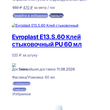
Первоначальная
Текущая
550
₽
470
₽
за метр / пог
цена
цена:
Перейти в избранное
Закрыть
составляла
470 ₽.
550 ₽.
В корзину
Evroplast E13.S.60 Клей
стыковочный PU 60 мл
520
₽
за штуку
В наличии
Ближайшая доставка: 11.08.2026
Фасовка/Упаковка:
60 мл
В избранное
Отменить
Избранное