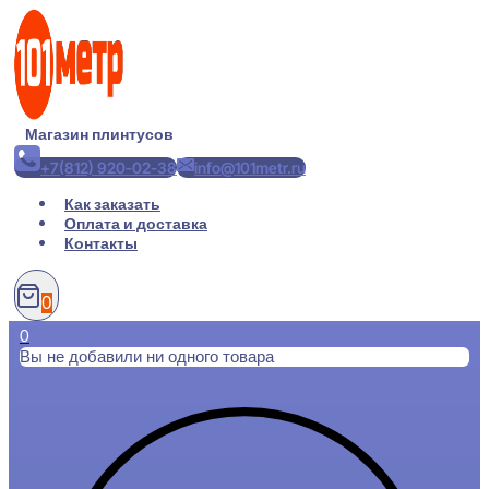
Перейти
к
содержимому
Магазин плинтусов
+7(812) 920-02-38
info@101metr.ru
Как заказать
Оплата и доставка
Контакты
0
0
Вы не добавили ни одного товара