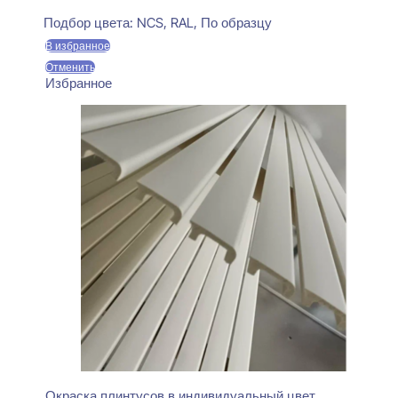
цена
цена:
Предзаказ
составляла
470 ₽.
Подбор цвета:
NCS, RAL, По образцу
550 ₽.
В избранное
Отменить
Избранное
Окраска плинтусов в индивидуальный цвет