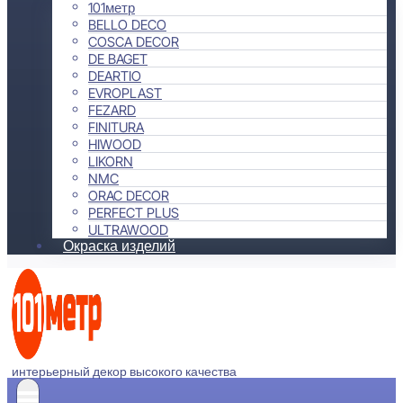
101метр
BELLO DECO
COSCA DECOR
DE BAGET
DEARTIO
EVROPLAST
FEZARD
FINITURA
HIWOOD
LIKORN
NMC
ORAC DECOR
PERFECT PLUS
ULTRAWOOD
Окраска изделий
интерьерный декор высокого качества