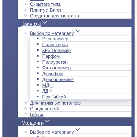
Скрытого типа
Плинтус-Багет
Средства для монтажа
Карнизы
Выбор по материалу
Экополимер
Полистирол
XPS Полимер
Перфом
Полиуретан
Фитополимер
Дюрофом
Дюрополимер®
МДФ
ЛДФ
Flex Гибкий
Для натяжных потолков
С подсветкой
Гибкие
Молдинги
Выбор по материалу