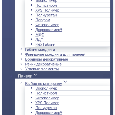
Экополимер
Полистирол
XPS Полимер
Полиуретан
Перфом
Фитополимер
Дюрополимер®
МДФ
ЛДФ
Flex Гибкий
Гибкие молдинги
Финишные молдинги для панелей
Бордюры декоративные
Рейки декоративные
Угловые элементы
Панели
Выбор по материалу
Экополимер
Полистирол
Фитополимер
XPS Полимер
Полиуретан
Дюрополимер®