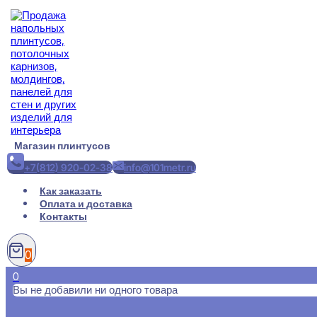
Перейти
к
содержимому
Магазин плинтусов
+7(812) 920-02-38
info@101metr.ru
Как заказать
Оплата и доставка
Контакты
0
0
Вы не добавили ни одного товара