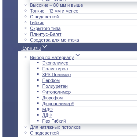
Высокие – 80 мм и выше
Тонкие – 12 мм и менее
С подсветкой
Гибкие
Скрытого типа
Плинтус-Багет
Средства для монтажа
Карнизы
Выбор по материалу
Экополимер
Полистирол
XPS Полимер
Перфом
Полиуретан
Фитополимер
Дюрофом
Дюрополимер®
МДФ
ЛДФ
Flex Гибкий
Для натяжных потолков
С подсветкой