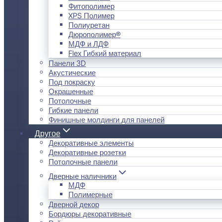
Фитополимер
XPS Полимер
Полиуретан
Дюрополимер®
МДФ и ЛДФ
Flex Гибкий материал
Панели 3D
Акустические
Под покраску
Окрашенные
Потолочные
Гибкие панели
Финишные молдинги для панелей
Другое
Декоративные элементы
Декоративные розетки
Потолочные панели
Дверные наличники
МДФ
Полимерные
Дверной декор
Бордюры декоративные