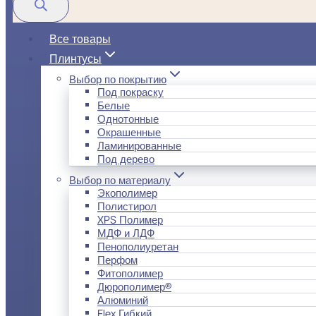
Все товары
Плинтусы
Выбор по покрытию
Под покраску
Белые
Однотонные
Окрашенные
Ламинированные
Под дерево
Выбор по материалу
Экополимер
Полистирол
XPS Полимер
МДФ и ЛДФ
Пенополиуретан
Перфом
Фитополимер
Дюрополимер®
Алюминий
Flex Гибкий