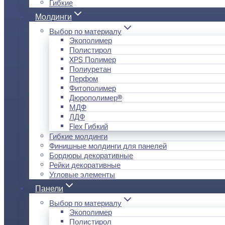
Гибкие
Молдинги
Выбор по материалу
Экополимер
Полистирол
XPS Полимер
Полиуретан
Перфом
Фитополимер
Дюрополимер®
МДФ
ЛДФ
Flex Гибкий
Гибкие молдинги
Финишные молдинги для панелей
Бордюры декоративные
Рейки декоративные
Угловые элементы
Панели
Выбор по материалу
Экополимер
Полистирол