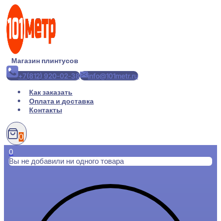
Перейти
к
содержимому
Магазин плинтусов
+7(812) 920-02-38
info@101metr.ru
Как заказать
Оплата и доставка
Контакты
0
0
Вы не добавили ни одного товара