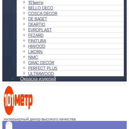
101метр
BELLO DECO
COSCA DECOR
DE BAGET
DEARTIO
EVROPLAST
FEZARD
FINITURA
HIWOOD
LIKORN
NMC
ORAC DECOR
PERFECT PLUS
ULTRAWOOD
Окраска изделий
интерьерный декор высокого качества