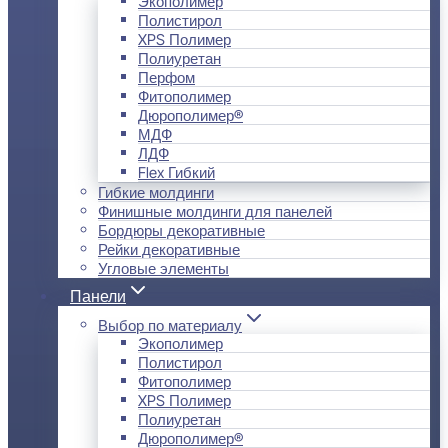
Экополимер
Полистирол
XPS Полимер
Полиуретан
Перфом
Фитополимер
Дюрополимер®
МДФ
ЛДФ
Flex Гибкий
Гибкие молдинги
Финишные молдинги для панелей
Бордюры декоративные
Рейки декоративные
Угловые элементы
Панели
Выбор по материалу
Экополимер
Полистирол
Фитополимер
XPS Полимер
Полиуретан
Дюрополимер®