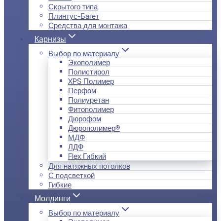
Скрытого типа
Плинтус-Багет
Средства для монтажа
Карнизы
Выбор по материалу
Экополимер
Полистирол
XPS Полимер
Перфом
Полиуретан
Фитополимер
Дюрофом
Дюрополимер®
МДФ
ЛДФ
Flex Гибкий
Для натяжных потолков
С подсветкой
Гибкие
Молдинги
Выбор по материалу