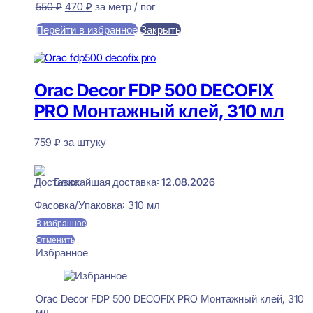
Первоначальная
Текущая
550
₽
470
₽
за метр / пог
цена
цена:
Перейти в избранное
Закрыть
составляла
470 ₽.
550 ₽.
В корзину
Orac Decor FDP 500 DECOFIX
PRO Монтажный клей, 310 мл
759
₽
за штуку
В наличии
Ближайшая доставка: 12.08.2026
Фасовка/Упаковка:
310 мл
В избранное
Отменить
Избранное
Orac Decor FDP 500 DECOFIX PRO Монтажный клей, 310
мл