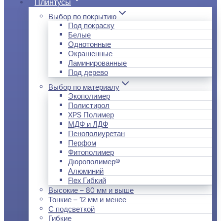
Плинтусы
Выбор по покрытию
Под покраску
Белые
Однотонные
Окрашенные
Ламинированные
Под дерево
Выбор по материалу
Экополимер
Полистирол
XPS Полимер
МДФ и ЛДФ
Пенополиуретан
Перфом
Фитополимер
Дюрополимер®
Алюминий
Flex Гибкий
Высокие – 80 мм и выше
Тонкие – 12 мм и менее
С подсветкой
Гибкие