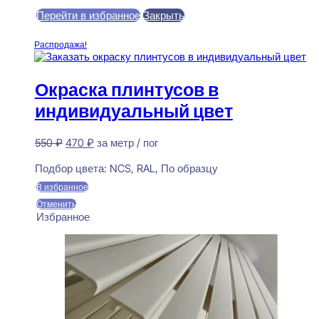
Перейти в избранное
Закрыть
В корзину
Распродажа!
Окраска плинтусов в
индивидуальный цвет
Первоначальная
Текущая
550
₽
470
₽
за метр / пог
цена
цена:
Предзаказ
составляла
470 ₽.
Подбор цвета:
NCS, RAL, По образцу
550 ₽.
В избранное
Отменить
Избранное