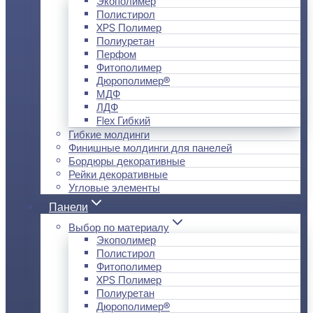
Экополимер
Полистирол
XPS Полимер
Полиуретан
Перфом
Фитополимер
Дюрополимер®
МДФ
ЛДФ
Flex Гибкий
Гибкие молдинги
Финишные молдинги для панелей
Бордюры декоративные
Рейки декоративные
Угловые элементы
Панели
Выбор по материалу
Экополимер
Полистирол
Фитополимер
XPS Полимер
Полиуретан
Дюрополимер®