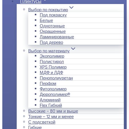
Плинтусы
Выбор по покрытию
Под покраску
Белые
Однотонные
Окрашенные
Ламинированные
Под дерево
Выбор по материалу
Экополимер
Полистирол
XPS Полимер
МДФ и ЛДФ
Пенополиуретан
Перфом
Фитополимер
Дюрополимер®
Алюминий
Flex Гибкий
Высокие – 80 мм и выше
Тонкие – 12 мм и менее
С подсветкой
Гибкие