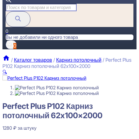
Поиск
товаров
0
Вы не добавили ни одного товара
0
/
Каталог товаров
/
Карниз потолочный
/
Perfect Plus
P102 Карниз потолочный 62x100x2000
🔍
Perfect Plus P102 Карниз потолочный 62x100x2000
Perfect Plus P102 Карниз
1280
₽
за штуку
потолочный 62x100x2000
Перейти в избранное
Закрыть
1280
₽
за штуку
В наличии