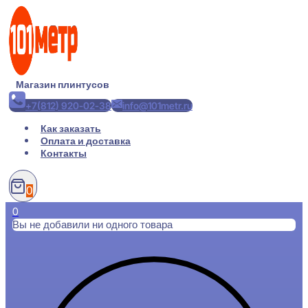
Перейти
к
содержимому
Магазин плинтусов
+7(812) 920-02-38
info@101metr.ru
Как заказать
Оплата и доставка
Контакты
0
0
Вы не добавили ни одного товара