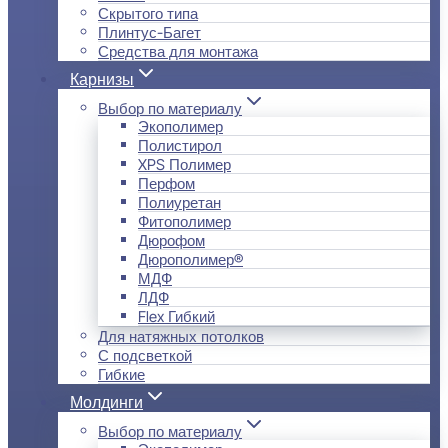
Скрытого типа
Плинтус-Багет
Средства для монтажа
Карнизы
Выбор по материалу
Экополимер
Полистирол
XPS Полимер
Перфом
Полиуретан
Фитополимер
Дюрофом
Дюрополимер®
МДФ
ЛДФ
Flex Гибкий
Для натяжных потолков
С подсветкой
Гибкие
Молдинги
Выбор по материалу