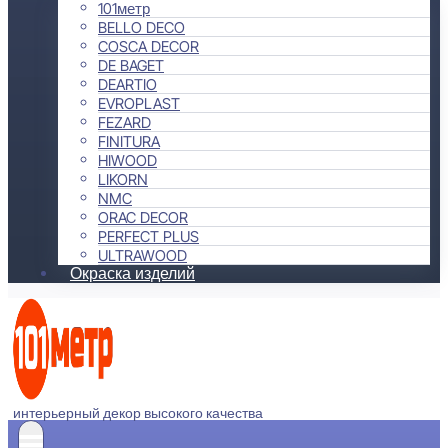
101метр
BELLO DECO
COSCA DECOR
DE BAGET
DEARTIO
EVROPLAST
FEZARD
FINITURA
HIWOOD
LIKORN
NMC
ORAC DECOR
PERFECT PLUS
ULTRAWOOD
Окраска изделий
интерьерный декор высокого качества