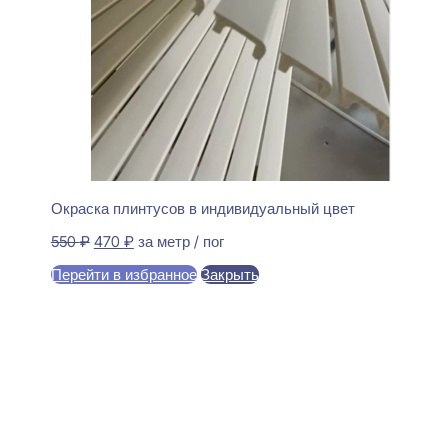
Окраска плинтусов в индивидуальный цвет
Первоначальная
Текущая
550
₽
470
₽
за метр / пог
цена
цена:
Перейти в избранное
Закрыть
составляла
470 ₽.
550 ₽.
В корзину
Perfect Plus P191 Карниз