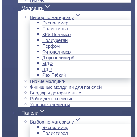
Молдинги
Выбор по материалу
Экополимер
Полистирол
XPS Полимер
Полиуретан
Перфом
Фитополимер
Дюрополимер®
МДФ
ЛДФ
Flex Гибкий
Гибкие молдинги
Финишные молдинги для панелей
Бордюры декоративные
Рейки декоративные
Угловые элементы
Панели
Выбор по материалу
Экополимер
Полистирол