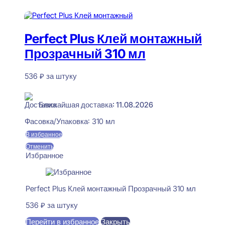
550 ₽.
В корзину
Perfect Plus Клей монтажный
Прозрачный 310 мл
536
₽
за штуку
В наличии
Ближайшая доставка: 11.08.2026
Фасовка/Упаковка:
310 мл
В избранное
Отменить
Избранное
Perfect Plus Клей монтажный Прозрачный 310 мл
536
₽
за штуку
Перейти в избранное
Закрыть