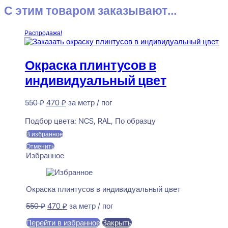
С этим товаром заказывают...
Распродажа!
Окраска плинтусов в
индивидуальный цвет
Первоначальная
Текущая
550
₽
470
₽
за метр / пог
цена
цена:
Предзаказ
составляла
470 ₽.
Подбор цвета:
NCS, RAL, По образцу
550 ₽.
В избранное
Отменить
Избранное
Окраска плинтусов в индивидуальный цвет
Первоначальная
Текущая
550
₽
470
₽
за метр / пог
цена
цена:
Перейти в избранное
Закрыть
составляла
470 ₽.