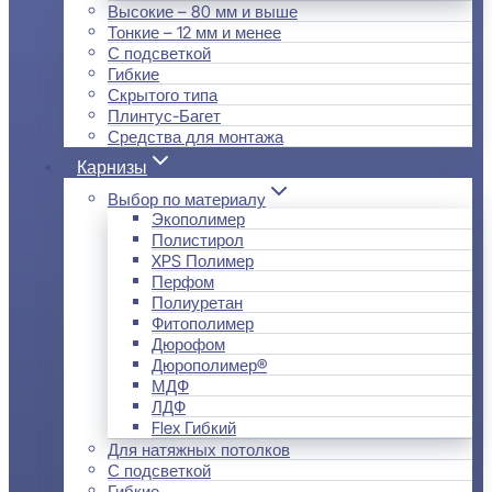
Высокие – 80 мм и выше
Тонкие – 12 мм и менее
С подсветкой
Гибкие
Скрытого типа
Плинтус-Багет
Средства для монтажа
Карнизы
Выбор по материалу
Экополимер
Полистирол
XPS Полимер
Перфом
Полиуретан
Фитополимер
Дюрофом
Дюрополимер®
МДФ
ЛДФ
Flex Гибкий
Для натяжных потолков
С подсветкой
Гибкие