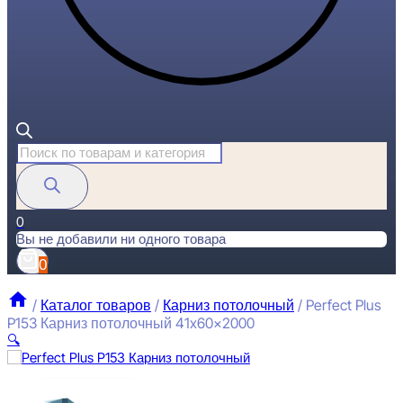
Поиск
товаров
0
Вы не добавили ни одного товара
0
/
Каталог товаров
/
Карниз потолочный
/
Perfect Plus
P153 Карниз потолочный 41x60x2000
🔍