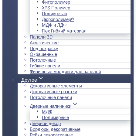
Фитополимер
XPS Полимер
Полиуретан
Дюрополимер®
МДФ и ЛДФ
Flex Гибкий материал
Панели 3D
Акустические
Под покраску
Окрашенные
Потолочные
Гибкие панели
Финишные молдинги для панелей
Другое
Декоративные элементы
Декоративные розетки
Потолочные панели
Дверные наличники
МДФ
Полимерные
Дверной декор
Бордюры декоративные
Рейки декоративные