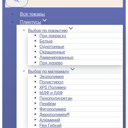
Все товары
Плинтусы
Выбор по покрытию
Под покраску
Белые
Однотонные
Окрашенные
Ламинированные
Под дерево
Выбор по материалу
Экополимер
Полистирол
XPS Полимер
МДФ и ЛДФ
Пенополиуретан
Перфом
Фитополимер
Дюрополимер®
Алюминий
Flex Гибкий