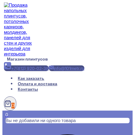
Перейти
к
содержимому
Магазин плинтусов
+7(812) 920-02-38
info@101metr.ru
Как заказать
Оплата и доставка
Контакты
0
0
Вы не добавили ни одного товара