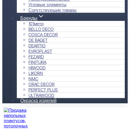
Угловые элементы
Сопутствующие товары
Бренды
101метр
BELLO DECO
COSCA DECOR
DE BAGET
DEARTIO
EVROPLAST
FEZARD
FINITURA
HIWOOD
LIKORN
NMC
ORAC DECOR
PERFECT PLUS
ULTRAWOOD
Окраска изделий