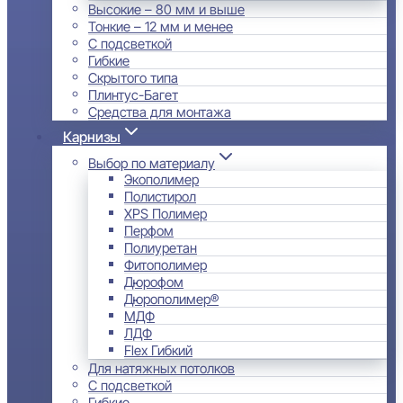
Высокие – 80 мм и выше
Тонкие – 12 мм и менее
С подсветкой
Гибкие
Скрытого типа
Плинтус-Багет
Средства для монтажа
Карнизы
Выбор по материалу
Экополимер
Полистирол
XPS Полимер
Перфом
Полиуретан
Фитополимер
Дюрофом
Дюрополимер®
МДФ
ЛДФ
Flex Гибкий
Для натяжных потолков
С подсветкой
Гибкие