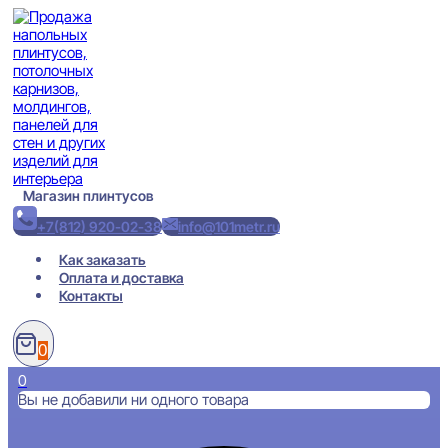
Перейти
к
содержимому
Магазин плинтусов
+7(812) 920-02-38
info@101metr.ru
Как заказать
Оплата и доставка
Контакты
0
0
Вы не добавили ни одного товара