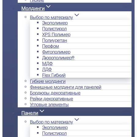
Молдинги
Выбор по материалу
Экополимер
Полистирол
XPS Полимер
Полиуретан
Перфом
Фитополимер
Дюрополимер®
МДФ
ЛДФ
Flex Гибкий
Гибкие молдинги
Финишные молдинги для панелей
Бордюры декоративные
Рейки декоративные
Угловые элементы
Панели
Выбор по материалу
Экополимер
Полистирол