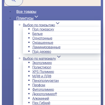
Все товары
Плинтусы
Выбор по покрытию
Под покраску
Белые
Однотонные
Окрашенные
Ламинированные
Под дерево
Выбор по материалу
Экополимер
Полистирол
XPS Полимер
МДФ и ЛДФ
Пенополиуретан
Перфом
Фитополимер
Дюрополимер®
Алюминий
Flex Гибкий