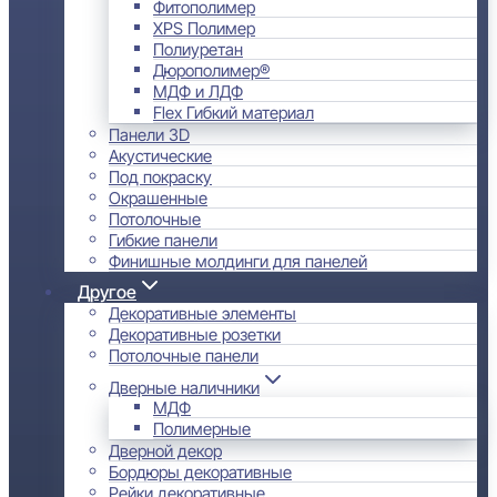
Фитополимер
XPS Полимер
Полиуретан
Дюрополимер®
МДФ и ЛДФ
Flex Гибкий материал
Панели 3D
Акустические
Под покраску
Окрашенные
Потолочные
Гибкие панели
Финишные молдинги для панелей
Другое
Декоративные элементы
Декоративные розетки
Потолочные панели
Дверные наличники
МДФ
Полимерные
Дверной декор
Бордюры декоративные
Рейки декоративные