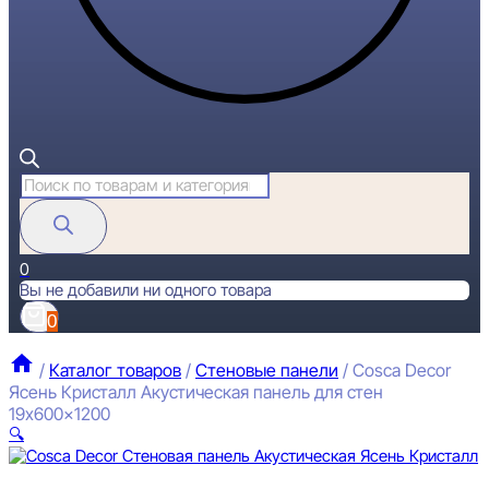
Поиск
товаров
0
Вы не добавили ни одного товара
0
/
Каталог товаров
/
Стеновые панели
/
Cosca Decor
Ясень Кристалл Акустическая панель для стен
19x600x1200
🔍