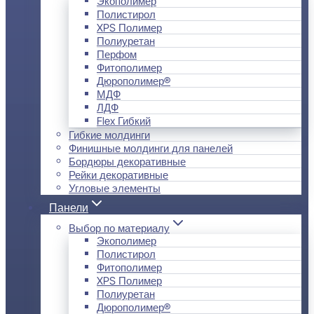
Экополимер
Полистирол
XPS Полимер
Полиуретан
Перфом
Фитополимер
Дюрополимер®
МДФ
ЛДФ
Flex Гибкий
Гибкие молдинги
Финишные молдинги для панелей
Бордюры декоративные
Рейки декоративные
Угловые элементы
Панели
Выбор по материалу
Экополимер
Полистирол
Фитополимер
XPS Полимер
Полиуретан
Дюрополимер®