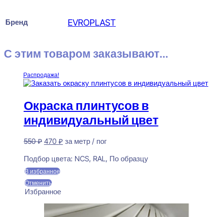
Бренд
EVROPLAST
С этим товаром заказывают...
Распродажа!
Окраска плинтусов в
индивидуальный цвет
Первоначальная
Текущая
550
₽
470
₽
за метр / пог
цена
цена:
Предзаказ
составляла
470 ₽.
Подбор цвета:
NCS, RAL, По образцу
550 ₽.
В избранное
Отменить
Избранное