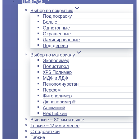
Плинтусы
Выбор по покрытию
Под покраску
Белые
Однотонные
Окрашенные
Ламинированные
Под дерево
Выбор по материалу
Экополимер
Полистирол
XPS Полимер
МДФ и ЛДФ
Пенополиуретан
Перфом
Фитополимер
Дюрополимер®
Алюминий
Flex Гибкий
Высокие – 80 мм и выше
Тонкие – 12 мм и менее
С подсветкой
Гибкие