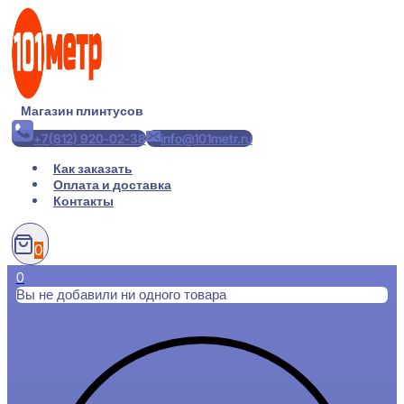
Перейти
к
содержимому
Магазин плинтусов
+7(812) 920-02-38
info@101metr.ru
Как заказать
Оплата и доставка
Контакты
0
0
Вы не добавили ни одного товара