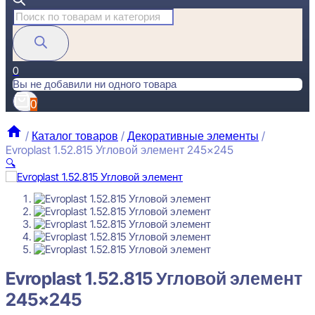
Поиск
товаров
0
Вы не добавили ни одного товара
0
/
Каталог товаров
/
Декоративные элементы
/
Evroplast 1.52.815 Угловой элемент 245×245
🔍
Evroplast 1.52.815 Угловой элемент 245x245
1455
₽
за штуку
Перейти в избранное
Закрыть
Evroplast 1.52.815 Угловой элемент
245×245