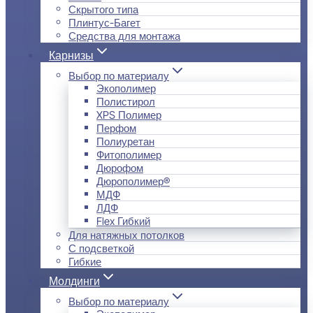
Скрытого типа
Плинтус-Багет
Средства для монтажа
Карнизы
Выбор по материалу
Экополимер
Полистирол
XPS Полимер
Перфом
Полиуретан
Фитополимер
Дюрофом
Дюрополимер®
МДФ
ЛДФ
Flex Гибкий
Для натяжных потолков
С подсветкой
Гибкие
Молдинги
Выбор по материалу