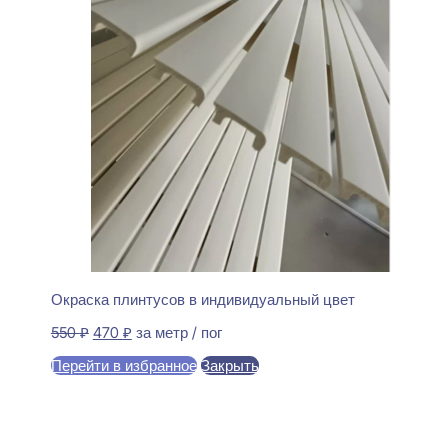
Окраска плинтусов в индивидуальный цвет
Первоначальная
Текущая
550
₽
470
₽
за метр / пог
цена
цена:
Перейти в избранное
Закрыть
составляла
470 ₽.
550 ₽.
В корзину