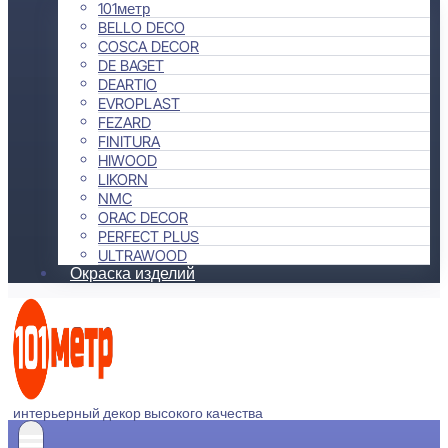
101метр
BELLO DECO
COSCA DECOR
DE BAGET
DEARTIO
EVROPLAST
FEZARD
FINITURA
HIWOOD
LIKORN
NMC
ORAC DECOR
PERFECT PLUS
ULTRAWOOD
Окраска изделий
интерьерный декор высокого качества