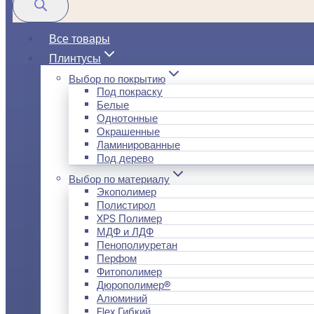
Все товары
Плинтусы
Выбор по покрытию
Под покраску
Белые
Однотонные
Окрашенные
Ламинированные
Под дерево
Выбор по материалу
Экополимер
Полистирол
XPS Полимер
МДФ и ЛДФ
Пенополиуретан
Перфом
Фитополимер
Дюрополимер®
Алюминий
Flex Гибкий