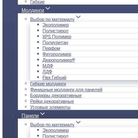
Гибкие
Молдинги
Выбор по материалу
Экополимер
Полистирол
XPS Полимер
Полиуретан
Перфом
Фитополимер
Дюрополимер®
МДФ
ЛДФ
Flex Гибкий
Гибкие молдинги
Финишные молдинги для панелей
Бордюры декоративные
Рейки декоративные
Угловые элементы
Панели
Выбор по материалу
Экополимер
Полистирол