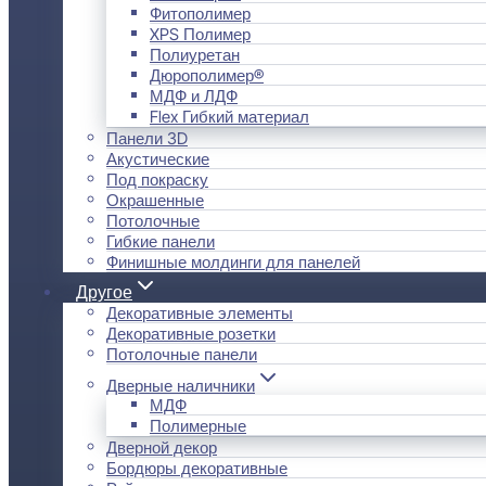
Фитополимер
XPS Полимер
Полиуретан
Дюрополимер®
МДФ и ЛДФ
Flex Гибкий материал
Панели 3D
Акустические
Под покраску
Окрашенные
Потолочные
Гибкие панели
Финишные молдинги для панелей
Другое
Декоративные элементы
Декоративные розетки
Потолочные панели
Дверные наличники
МДФ
Полимерные
Дверной декор
Бордюры декоративные