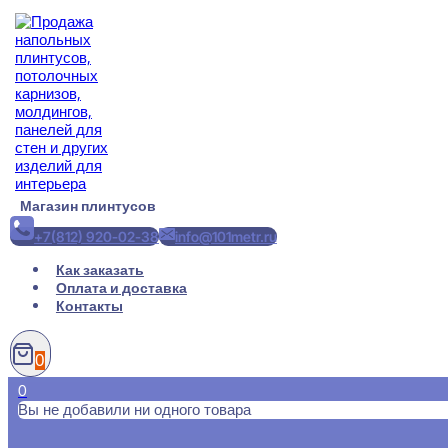
Перейти
к
содержимому
Магазин плинтусов
+7(812) 920-02-38
info@101metr.ru
Как заказать
Оплата и доставка
Контакты
0
0
Вы не добавили ни одного товара