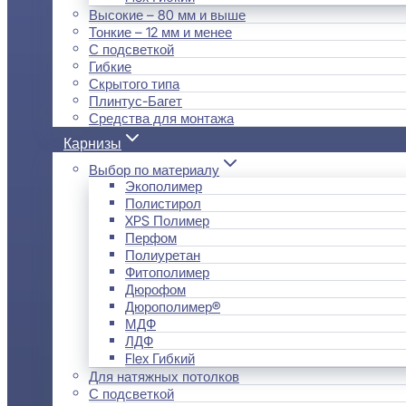
Высокие – 80 мм и выше
Тонкие – 12 мм и менее
С подсветкой
Гибкие
Скрытого типа
Плинтус-Багет
Средства для монтажа
Карнизы
Выбор по материалу
Экополимер
Полистирол
XPS Полимер
Перфом
Полиуретан
Фитополимер
Дюрофом
Дюрополимер®
МДФ
ЛДФ
Flex Гибкий
Для натяжных потолков
С подсветкой