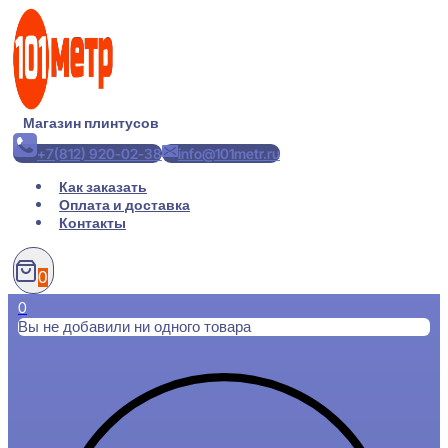
Перейти
к
содержимому
Магазин плинтусов
+7(812) 920-02-38
info@101metr.ru
Как заказать
Оплата и доставка
Контакты
0
0
Вы не добавили ни одного товара