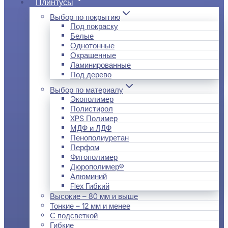
Плинтусы
Выбор по покрытию
Под покраску
Белые
Однотонные
Окрашенные
Ламинированные
Под дерево
Выбор по материалу
Экополимер
Полистирол
XPS Полимер
МДФ и ЛДФ
Пенополиуретан
Перфом
Фитополимер
Дюрополимер®
Алюминий
Flex Гибкий
Высокие – 80 мм и выше
Тонкие – 12 мм и менее
С подсветкой
Гибкие