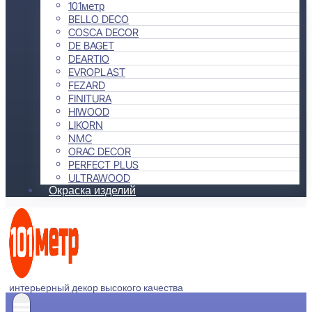
101метр
BELLO DECO
COSCA DECOR
DE BAGET
DEARTIO
EVROPLAST
FEZARD
FINITURA
HIWOOD
LIKORN
NMC
ORAC DECOR
PERFECT PLUS
ULTRAWOOD
Окраска изделий
интерьерный декор высокого качества