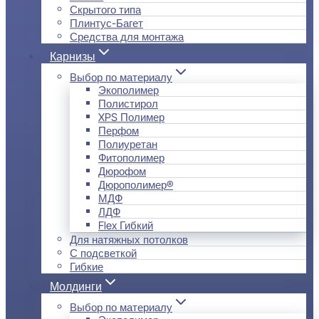
Скрытого типа
Плинтус-Багет
Средства для монтажа
Карнизы
Выбор по материалу
Экополимер
Полистирол
XPS Полимер
Перфом
Полиуретан
Фитополимер
Дюрофом
Дюрополимер®
МДФ
ЛДФ
Flex Гибкий
Для натяжных потолков
С подсветкой
Гибкие
Молдинги
Выбор по материалу