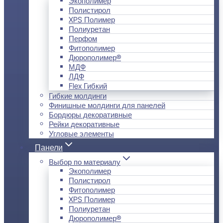
Экополимер
Полистирол
XPS Полимер
Полиуретан
Перфом
Фитополимер
Дюрополимер®
МДФ
ЛДФ
Flex Гибкий
Гибкие молдинги
Финишные молдинги для панелей
Бордюры декоративные
Рейки декоративные
Угловые элементы
Панели
Выбор по материалу
Экополимер
Полистирол
Фитополимер
XPS Полимер
Полиуретан
Дюрополимер®