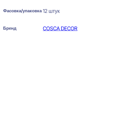
Фасовка/упаковка
12 штук
Бренд
COSCA DECOR
Cosca Decor Квадро 8-28
Белый Потолочная панель
ХДФ 3x595x595
16280
₽
за упаковку
В наличии