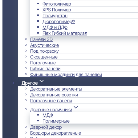
Фитополимер
XPS Полимер
Полиуретан
Дюрополимер®
МДФ и ЛДФ
Flex Гибкий материал
Панели 3D
Акустические
Под покраску
Окрашенные
Потолочные
Гибкие панели
Финишные молдинги для панелей
Другое
Декоративные элементы
Декоративные розетки
Потолочные панели
Дверные наличники
МДФ
Полимерные
Дверной декор
Бордюры декоративные