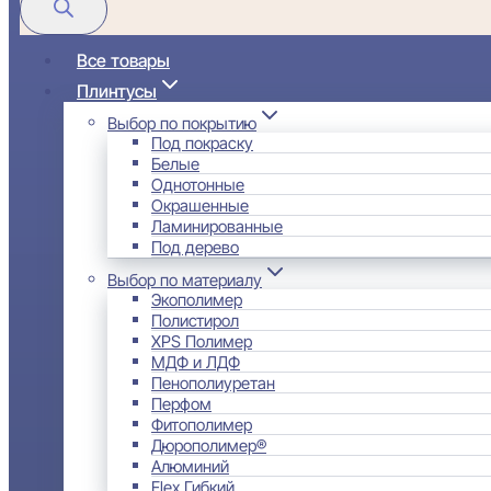
Все товары
Плинтусы
Выбор по покрытию
Под покраску
Белые
Однотонные
Окрашенные
Ламинированные
Под дерево
Выбор по материалу
Экополимер
Полистирол
XPS Полимер
МДФ и ЛДФ
Пенополиуретан
Перфом
Фитополимер
Дюрополимер®
Алюминий
Flex Гибкий