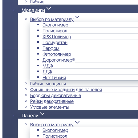
Гибкие
Молдинги
Выбор по материалу
Экополимер
Полистирол
XPS Полимер
Полиуретан
Перфом
Фитополимер
Дюрополимер®
МДФ
ЛДФ
Flex Гибкий
Гибкие молдинги
Финишные молдинги для панелей
Бордюры декоративные
Рейки декоративные
Угловые элементы
Панели
Выбор по материалу
Экополимер
Полистирол