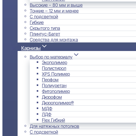
Высокие – 80 мм и выше
Тонкие – 12 мм и менее
С подсветкой
Гибкие
Скрытого типа
Плинтус-Багет
Средства для монтажа
Карнизы
Выбор по материалу
Экополимер
Полистирол
XPS Полимер
Перфом
Полиуретан
Фитополимер
Дюрофом
Дюрополимер®
МДФ
ЛДФ
Flex Гибкий
Для натяжных потолков
С подсветкой