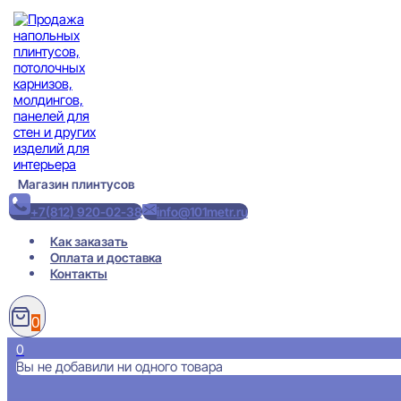
Перейти
к
содержимому
Магазин плинтусов
+7(812) 920-02-38
info@101metr.ru
Как заказать
Оплата и доставка
Контакты
0
0
Вы не добавили ни одного товара