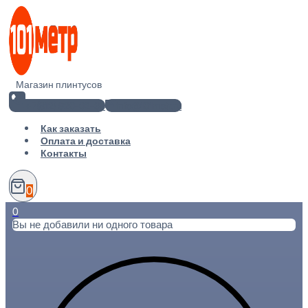
Перейти
к
содержимому
Магазин плинтусов
+7(812) 920-02-38
info@101metr.ru
Как заказать
Оплата и доставка
Контакты
0
0
Вы не добавили ни одного товара