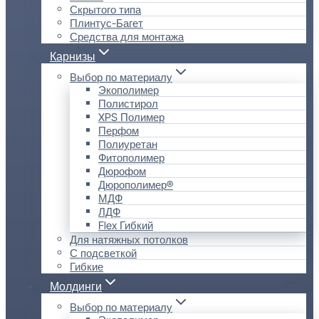
Скрытого типа
Плинтус-Багет
Средства для монтажа
Карнизы
Выбор по материалу
Экополимер
Полистирол
XPS Полимер
Перфом
Полиуретан
Фитополимер
Дюрофом
Дюрополимер®
МДФ
ЛДФ
Flex Гибкий
Для натяжных потолков
С подсветкой
Гибкие
Молдинги
Выбор по материалу