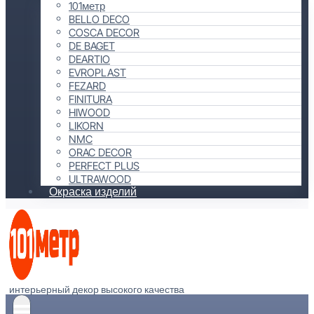
101метр
BELLO DECO
COSCA DECOR
DE BAGET
DEARTIO
EVROPLAST
FEZARD
FINITURA
HIWOOD
LIKORN
NMC
ORAC DECOR
PERFECT PLUS
ULTRAWOOD
Окраска изделий
интерьерный декор высокого качества