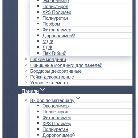
Экополимер
Полистирол
XPS Полимер
Полиуретан
Перфом
Фитополимер
Дюрополимер®
МДФ
ЛДФ
Flex Гибкий
Гибкие молдинги
Финишные молдинги для панелей
Бордюры декоративные
Рейки декоративные
Угловые элементы
Панели
Выбор по материалу
Экополимер
Полистирол
Фитополимер
XPS Полимер
Полиуретан
Дюрополимер®