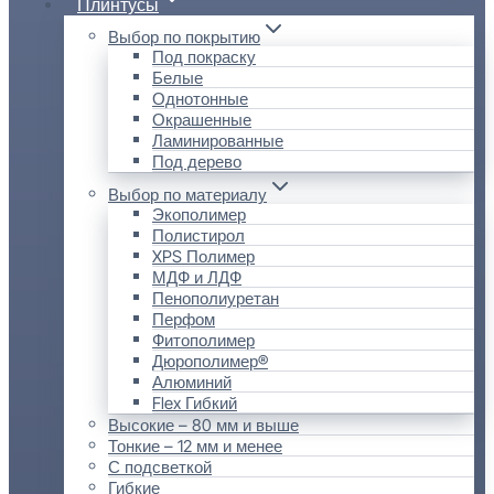
Плинтусы
Выбор по покрытию
Под покраску
Белые
Однотонные
Окрашенные
Ламинированные
Под дерево
Выбор по материалу
Экополимер
Полистирол
XPS Полимер
МДФ и ЛДФ
Пенополиуретан
Перфом
Фитополимер
Дюрополимер®
Алюминий
Flex Гибкий
Высокие – 80 мм и выше
Тонкие – 12 мм и менее
С подсветкой
Гибкие