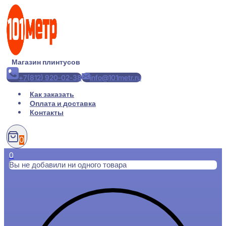
Перейти
к
содержимому
Магазин плинтусов
+7(812) 920-02-38
info@101metr.ru
Как заказать
Оплата и доставка
Контакты
0
0
Вы не добавили ни одного товара