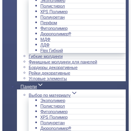
Экополимер
Полистирол
XPS Полимер
Полиуретан
Перфом
Фитополимер
Дюрополимер®
МДФ
ЛДФ
Flex Гибкий
Гибкие молдинги
Финишные молдинги для панелей
Бордюры декоративные
Рейки декоративные
Угловые элементы
Панели
Выбор по материалу
Экополимер
Полистирол
Фитополимер
XPS Полимер
Полиуретан
Дюрополимер®