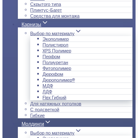
Скрытого типа
Плинтус-Багет
Средства для монтажа
Карнизы
Выбор по материалу
Экополимер
Полистирол
XPS Полимер
Перфом
Полиуретан
Фитополимер
Дюрофом
Дюрополимер®
МДФ
ЛДФ
Flex Гибкий
Для натяжных потолков
С подсветкой
Гибкие
Молдинги
Выбор по материалу