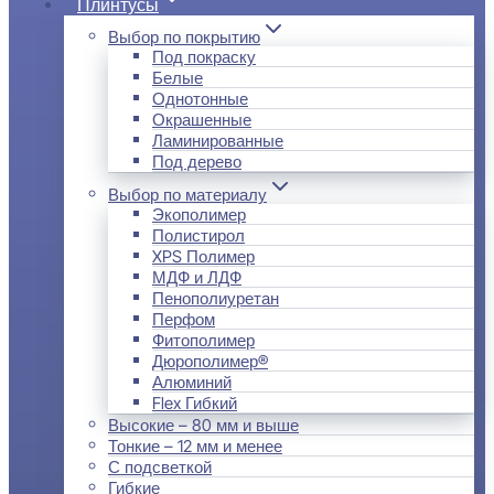
Плинтусы
Выбор по покрытию
Под покраску
Белые
Однотонные
Окрашенные
Ламинированные
Под дерево
Выбор по материалу
Экополимер
Полистирол
XPS Полимер
МДФ и ЛДФ
Пенополиуретан
Перфом
Фитополимер
Дюрополимер®
Алюминий
Flex Гибкий
Высокие – 80 мм и выше
Тонкие – 12 мм и менее
С подсветкой
Гибкие