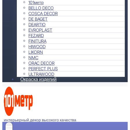
101метр
BELLO DECO
COSCA DECOR
DE BAGET
DEARTIO
EVROPLAST
FEZARD
FINITURA
HIWOOD
LIKORN
NMC
ORAC DECOR
PERFECT PLUS
ULTRAWOOD
Окраска изделий
интерьерный декор высокого качества