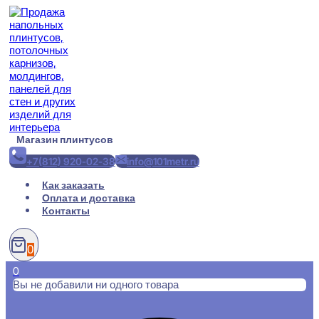
Перейти
к
содержимому
Магазин плинтусов
+7(812) 920-02-38
info@101metr.ru
Как заказать
Оплата и доставка
Контакты
0
0
Вы не добавили ни одного товара