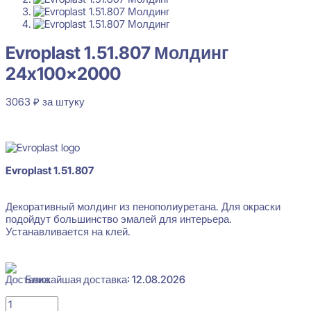
Evroplast 1.51.807 Молдинг
24x100x2000
3063
₽
за штуку
В наличии
Evroplast 1.51.807
Декоративный молдинг из пенополиуретана. Для окраски
Evroplast 1.51.807 Молдинг 24x100x2000
подойдут большинство эмалей для интерьера.
Устанавливается на клей.
3063
₽
за штуку
Перейти в избранное
Закрыть
Ближайшая доставка: 12.08.2026
Количество