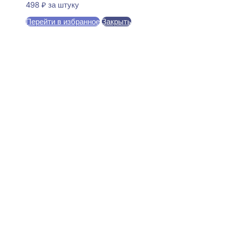
498
₽
за штуку
Перейти в избранное
Закрыть
В корзину
Evroplast 1.51.803 Молдинг
25x26x2000
2253
₽
за штуку
В наличии
Ближайшая доставка: 12.08.2026
Ширина:
26 мм
Толщина:
25 мм
Длина:
2000 мм
Покрытие:
Огрунтовано