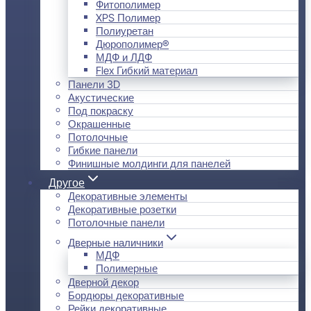
Фитополимер
XPS Полимер
Полиуретан
Дюрополимер®
МДФ и ЛДФ
Flex Гибкий материал
Панели 3D
Акустические
Под покраску
Окрашенные
Потолочные
Гибкие панели
Финишные молдинги для панелей
Другое
Декоративные элементы
Декоративные розетки
Потолочные панели
Дверные наличники
МДФ
Полимерные
Дверной декор
Бордюры декоративные
Рейки декоративные