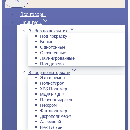
Все товары
Плинтусы
Выбор по покрытию
Под покраску
Белые
Однотонные
Окрашенные
Ламинированные
Под дерево
Выбор по материалу
Экополимер
Полистирол
XPS Полимер
МДФ и ЛДФ
Пенополиуретан
Перфом
Фитополимер
Дюрополимер®
Алюминий
Flex Гибкий