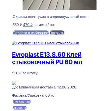
Окраска плинтусов в индивидуальный цвет
Первоначальная
Текущая
550
₽
470
₽
за метр / пог
цена
цена:
Перейти в избранное
Закрыть
составляла
470 ₽.
550 ₽.
В корзину
Evroplast E13.S.60 Клей
стыковочный PU 60 мл
520
₽
за штуку
В наличии
Ближайшая доставка: 12.08.2026
Фасовка/Упаковка:
60 мл
В избранное
Отменить