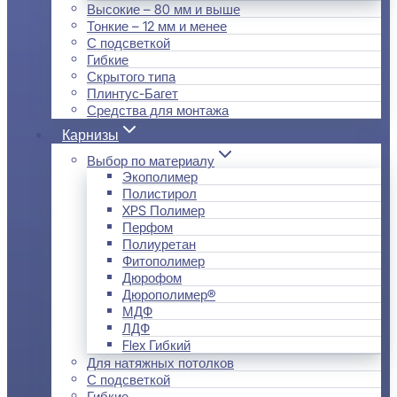
Высокие – 80 мм и выше
Тонкие – 12 мм и менее
С подсветкой
Гибкие
Скрытого типа
Плинтус-Багет
Средства для монтажа
Карнизы
Выбор по материалу
Экополимер
Полистирол
XPS Полимер
Перфом
Полиуретан
Фитополимер
Дюрофом
Дюрополимер®
МДФ
ЛДФ
Flex Гибкий
Для натяжных потолков
С подсветкой
Гибкие