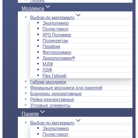
Молдинги
Выбор по материалу
Экополимер
Полистирол
XPS Полимер
Полиуретан
Перфом
Фитополимер
Дюрополимер®
МДФ
ЛДФ
Flex Гибкий
Гибкие молдинги
Финишные молдинги для панелей
Бордюры декоративные
Рейки декоративные
Угловые элементы
Панели
Выбор по материалу
Экополимер
Полистирол