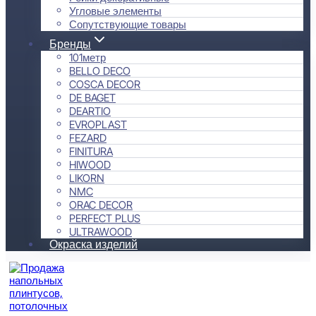
Угловые элементы
Сопутствующие товары
Бренды
101метр
BELLO DECO
COSCA DECOR
DE BAGET
DEARTIO
EVROPLAST
FEZARD
FINITURA
HIWOOD
LIKORN
NMC
ORAC DECOR
PERFECT PLUS
ULTRAWOOD
Окраска изделий