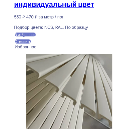
индивидуальный цвет
Первоначальная
Текущая
550
₽
470
₽
за метр / пог
цена
цена:
Предзаказ
составляла
470 ₽.
Подбор цвета:
NCS, RAL, По образцу
550 ₽.
В избранное
Отменить
Избранное