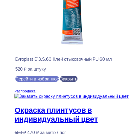
Evroplast E13.S.60 Клей стыковочный PU 60 мл
520
₽
за штуку
Перейти в избранное
Закрыть
В корзину
Распродажа!
Окраска плинтусов в
индивидуальный цвет
Первоначальная
Текущая
550
₽
470
₽
за метр / пог