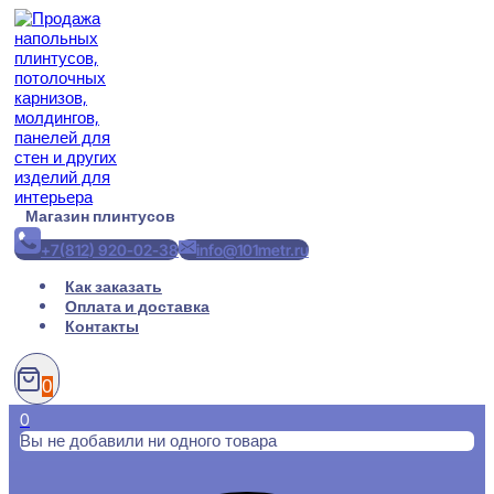
Перейти
к
содержимому
Магазин плинтусов
+7(812) 920-02-38
info@101metr.ru
Как заказать
Оплата и доставка
Контакты
0
0
Вы не добавили ни одного товара