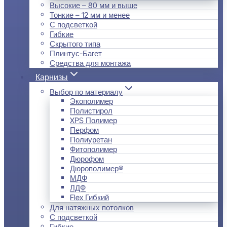
Высокие – 80 мм и выше
Тонкие – 12 мм и менее
С подсветкой
Гибкие
Скрытого типа
Плинтус-Багет
Средства для монтажа
Карнизы
Выбор по материалу
Экополимер
Полистирол
XPS Полимер
Перфом
Полиуретан
Фитополимер
Дюрофом
Дюрополимер®
МДФ
ЛДФ
Flex Гибкий
Для натяжных потолков
С подсветкой
Гибкие