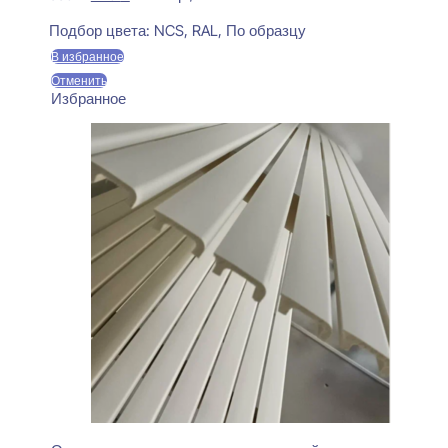
цена
цена:
Предзаказ
составляла
470 ₽.
Подбор цвета:
NCS, RAL, По образцу
550 ₽.
В избранное
Отменить
Избранное