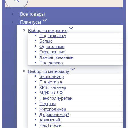
Все товары
Плинтусы
Выбор по покрытию
Под покраску
Белые
Однотонные
Окрашенные
Ламинированные
Под дерево
Выбор по материалу
Экополимер
Полистирол
XPS Полимер
МДФ и ЛДФ
Пенополиуретан
Перфом
Фитополимер
Дюрополимер®
Алюминий
Flex Гибкий