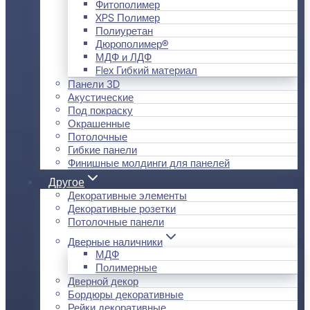
Фитополимер
XPS Полимер
Полиуретан
Дюрополимер®
МДФ и ЛДФ
Flex Гибкий материал
Панели 3D
Акустические
Под покраску
Окрашенные
Потолочные
Гибкие панели
Финишные молдинги для панелей
Другое
Декоративные элементы
Декоративные розетки
Потолочные панели
Дверные наличники
МДФ
Полимерные
Дверной декор
Бордюры декоративные
Рейки декоративные