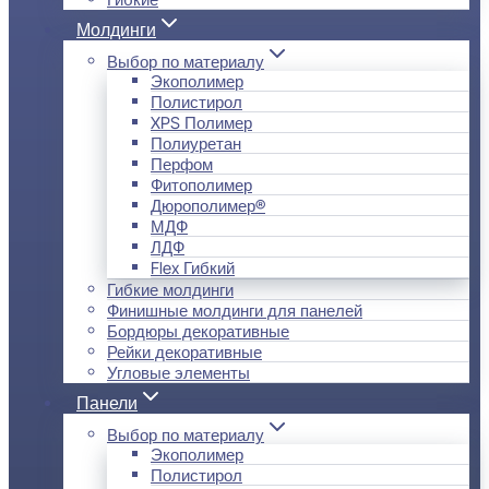
Молдинги
Выбор по материалу
Экополимер
Полистирол
XPS Полимер
Полиуретан
Перфом
Фитополимер
Дюрополимер®
МДФ
ЛДФ
Flex Гибкий
Гибкие молдинги
Финишные молдинги для панелей
Бордюры декоративные
Рейки декоративные
Угловые элементы
Панели
Выбор по материалу
Экополимер
Полистирол