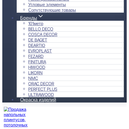
Угловые элементы
Сопутствующие товары
Бренды
101метр
BELLO DECO
COSCA DECOR
DE BAGET
DEARTIO
EVROPLAST
FEZARD
FINITURA
HIWOOD
LIKORN
NMC
ORAC DECOR
PERFECT PLUS
ULTRAWOOD
Окраска изделий