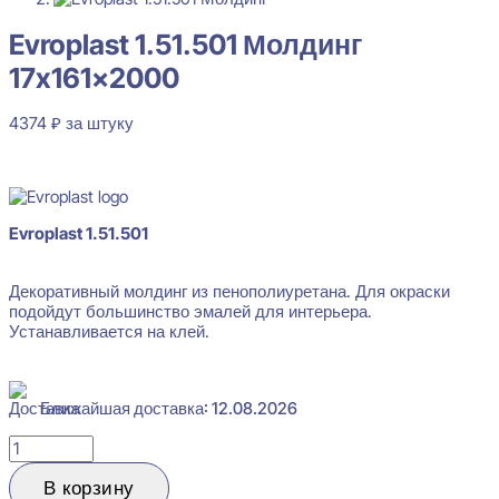
Evroplast 1.51.501 Молдинг
17x161x2000
4374
₽
за штуку
В наличии
Evroplast 1.51.501
Декоративный молдинг из пенополиуретана. Для окраски
подойдут большинство эмалей для интерьера.
Устанавливается на клей.
Evroplast 1.51.501 Молдинг 17x161x2000
4374
₽
за штуку
Ближайшая доставка: 12.08.2026
Перейти в избранное
Закрыть
Количество
товара
Evroplast
В корзину