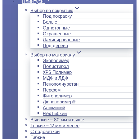
Плинтусы
Выбор по покрытию
Под покраску
Белые
Однотонные
Окрашенные
Ламинированные
Под дерево
Выбор по материалу
Экополимер
Полистирол
XPS Полимер
МДФ и ЛДФ
Пенополиуретан
Перфом
Фитополимер
Дюрополимер®
Алюминий
Flex Гибкий
Высокие – 80 мм и выше
Тонкие – 12 мм и менее
С подсветкой
Гибкие