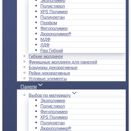
Экополимер
Полистирол
XPS Полимер
Полиуретан
Перфом
Фитополимер
Дюрополимер®
МДФ
ЛДФ
Flex Гибкий
Гибкие молдинги
Финишные молдинги для панелей
Бордюры декоративные
Рейки декоративные
Угловые элементы
Панели
Выбор по материалу
Экополимер
Полистирол
Фитополимер
XPS Полимер
Полиуретан
Дюрополимер®