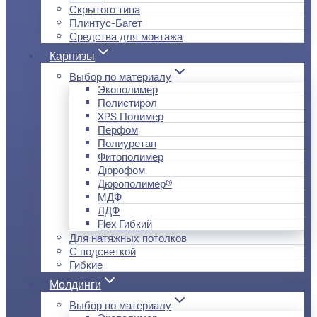
Скрытого типа
Плинтус-Багет
Средства для монтажа
Карнизы
Выбор по материалу
Экополимер
Полистирол
XPS Полимер
Перфом
Полиуретан
Фитополимер
Дюрофом
Дюрополимер®
МДФ
ЛДФ
Flex Гибкий
Для натяжных потолков
С подсветкой
Гибкие
Молдинги
Выбор по материалу