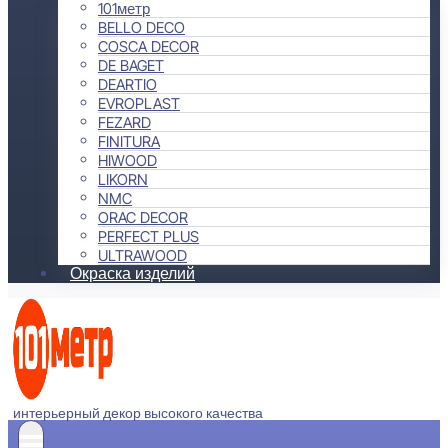
101метр
BELLO DECO
COSCA DECOR
DE BAGET
DEARTIO
EVROPLAST
FEZARD
FINITURA
HIWOOD
LIKORN
NMC
ORAC DECOR
PERFECT PLUS
ULTRAWOOD
Окраска изделий
интерьерный декор высокого качества