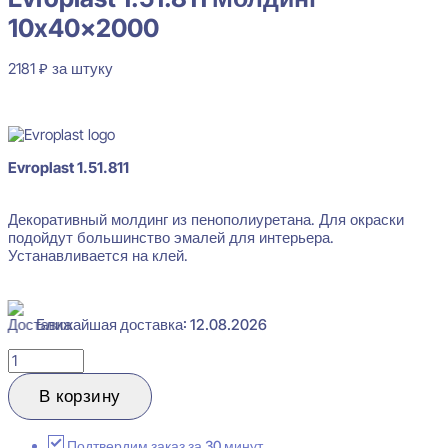
10x40x2000
2181
₽
за штуку
В наличии
Evroplast 1.51.811 Молдинг 10x40x2000
Evroplast 1.51.811
2181
₽
за штуку
Декоративный молдинг из пенополиуретана. Для окраски
Перейти в избранное
Закрыть
подойдут большинство эмалей для интерьера.
Устанавливается на клей.
Ближайшая доставка: 12.08.2026
Количество
товара
Evroplast
В корзину
1.51.811
Молдинг
10x40x2000
Подтвердим заказ за 30 минут