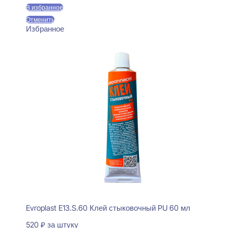
В избранное
Отменить
Избранное
Evroplast E13.S.60 Клей стыковочный PU 60 мл
520
₽
за штуку