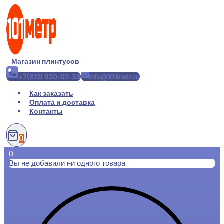
Перейти
к
содержимому
Магазин плинтусов
+7(812) 920-02-38
info@101metr.ru
Как заказать
Оплата и доставка
Контакты
0
0
Вы не добавили ни одного товара