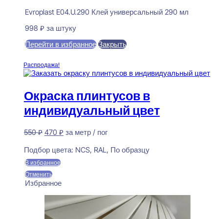
Evroplast E04.U.290 Клей универсальный 290 мл
998
₽
за штуку
Перейти в избранное
Закрыть
В корзину
Распродажа!
Окраска плинтусов в
индивидуальный цвет
Первоначальная
Текущая
550
₽
470
₽
за метр / пог
цена
цена:
Предзаказ
составляла
470 ₽.
Подбор цвета:
NCS, RAL, По образцу
550 ₽.
В избранное
Отменить
Избранное