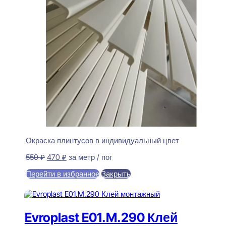
Окраска плинтусов в индивидуальный цвет
Первоначальная
Текущая
550
₽
470
₽
за метр / пог
цена
цена:
Перейти в избранное
Закрыть
составляла
470 ₽.
550 ₽.
В корзину
Evroplast E01.M.290 Клей