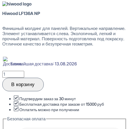
Hiwood LF136A NP
Финишный молдинг для панелей. Вертикальное направление.
Элемент устанавливается слева. Экологичный, легкий и
прочный материал. Поверхность подготовлена под покраску.
Отличное качество и безупречная геометрия.
Ближайшая доставка: 13.08.2026
Количество
товара
Hiwood
В корзину
LF136A
NP
Финишный
Подтвердим заказ за 30 минут
молдинг
Бесплатная доставка при заказе от 15000 руб
для
Оплатить можно при получении
панелей
Безопасная оплата
12x24,1x2700