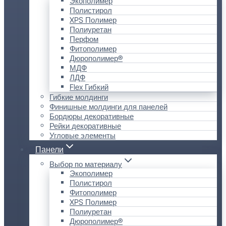
Экополимер
Полистирол
XPS Полимер
Полиуретан
Перфом
Фитополимер
Дюрополимер®
МДФ
ЛДФ
Flex Гибкий
Гибкие молдинги
Финишные молдинги для панелей
Бордюры декоративные
Рейки декоративные
Угловые элементы
Панели
Выбор по материалу
Экополимер
Полистирол
Фитополимер
XPS Полимер
Полиуретан
Дюрополимер®