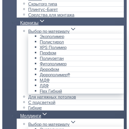
Скрытого типа
Плинтус-Багет
Средства для монтажа
Карнизы
Выбор по материалу
Экополимер
Полистирол
XPS Полимер
Перфом
Полиуретан
Фитополимер
Дюрофом
Дюрополимер®
МДФ
ЛДФ
Flex Гибкий
Для натяжных потолков
С подсветкой
Гибкие
Молдинги
Выбор по материалу