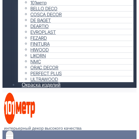
101метр
BELLO DECO
COSCA DECOR
DE BAGET
DEARTIO
EVROPLAST
FEZARD
FINITURA
HIWOOD
LIKORN
NMC
ORAC DECOR
PERFECT PLUS
ULTRAWOOD
Окраска изделий
интерьерный декор высокого качества