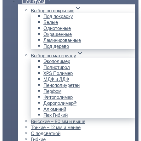
Плинтусы
Выбор по покрытию
Под покраску
Белые
Однотонные
Окрашенные
Ламинированные
Под дерево
Выбор по материалу
Экополимер
Полистирол
XPS Полимер
МДФ и ЛДФ
Пенополиуретан
Перфом
Фитополимер
Дюрополимер®
Алюминий
Flex Гибкий
Высокие – 80 мм и выше
Тонкие – 12 мм и менее
С подсветкой
Гибкие