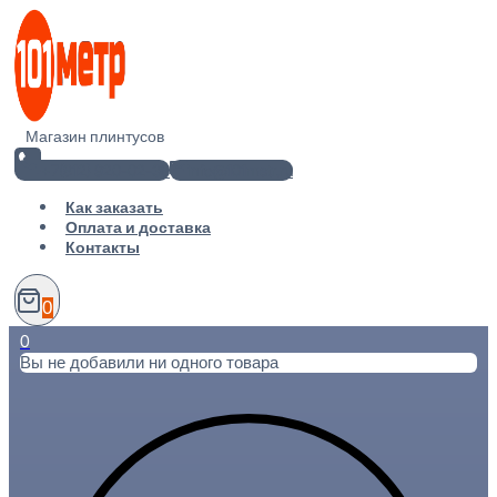
Перейти
к
содержимому
Магазин плинтусов
+7(812) 920-02-38
info@101metr.ru
Как заказать
Оплата и доставка
Контакты
0
0
Вы не добавили ни одного товара