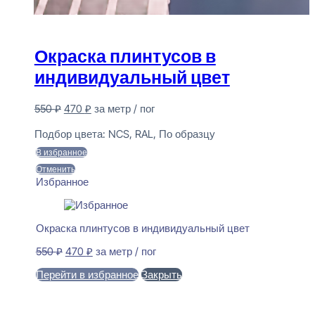
Окраска плинтусов в
индивидуальный цвет
Первоначальная
Текущая
550
₽
470
₽
за метр / пог
цена
цена:
Предзаказ
составляла
470 ₽.
Подбор цвета:
NCS, RAL, По образцу
550 ₽.
В избранное
Отменить
Избранное
Окраска плинтусов в индивидуальный цвет
Первоначальная
Текущая
550
₽
470
₽
за метр / пог
цена
цена:
Перейти в избранное
Закрыть
составляла
470 ₽.
550 ₽.
В корзину