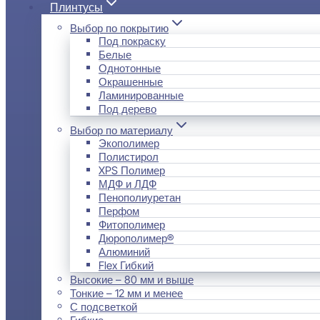
Плинтусы
Выбор по покрытию
Под покраску
Белые
Однотонные
Окрашенные
Ламинированные
Под дерево
Выбор по материалу
Экополимер
Полистирол
XPS Полимер
МДФ и ЛДФ
Пенополиуретан
Перфом
Фитополимер
Дюрополимер®
Алюминий
Flex Гибкий
Высокие – 80 мм и выше
Тонкие – 12 мм и менее
С подсветкой
Гибкие