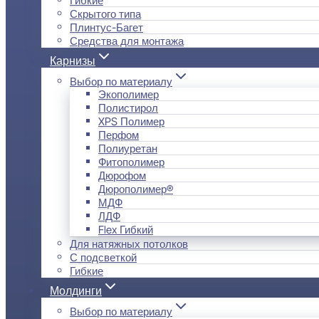
Скрытого типа
Плинтус-Багет
Средства для монтажа
Карнизы
Выбор по материалу
Экополимер
Полистирол
XPS Полимер
Перфом
Полиуретан
Фитополимер
Дюрофом
Дюрополимер®
МДФ
ЛДФ
Flex Гибкий
Для натяжных потолков
С подсветкой
Гибкие
Молдинги
Выбор по материалу