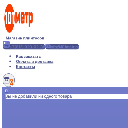
Перейти
к
содержимому
Магазин плинтусов
+7(812) 920-02-38
info@101metr.ru
Как заказать
Оплата и доставка
Контакты
0
0
Вы не добавили ни одного товара