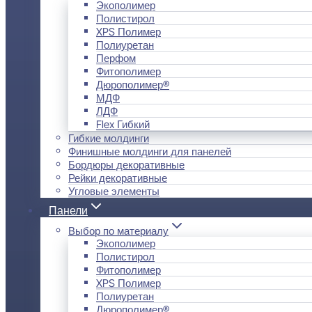
Экополимер
Полистирол
XPS Полимер
Полиуретан
Перфом
Фитополимер
Дюрополимер®
МДФ
ЛДФ
Flex Гибкий
Гибкие молдинги
Финишные молдинги для панелей
Бордюры декоративные
Рейки декоративные
Угловые элементы
Панели
Выбор по материалу
Экополимер
Полистирол
Фитополимер
XPS Полимер
Полиуретан
Дюрополимер®