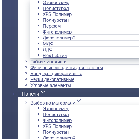
Экополимер
Полистирол
XPS Полимер
Полиуретан
Перфом
Фитополимер
Дюрополимер®
МДФ
ЛДФ
Flex Гибкий
Гибкие молдинги
Финишные молдинги для панелей
Бордюры декоративные
Рейки декоративные
Угловые элементы
Панели
Выбор по материалу
Экополимер
Полистирол
Фитополимер
XPS Полимер
Полиуретан
Дюрополимер®