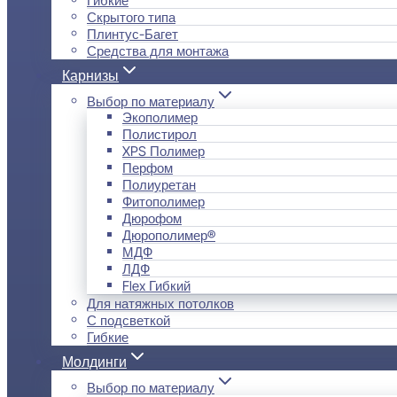
Скрытого типа
Плинтус-Багет
Средства для монтажа
Карнизы
Выбор по материалу
Экополимер
Полистирол
XPS Полимер
Перфом
Полиуретан
Фитополимер
Дюрофом
Дюрополимер®
МДФ
ЛДФ
Flex Гибкий
Для натяжных потолков
С подсветкой
Гибкие
Молдинги
Выбор по материалу