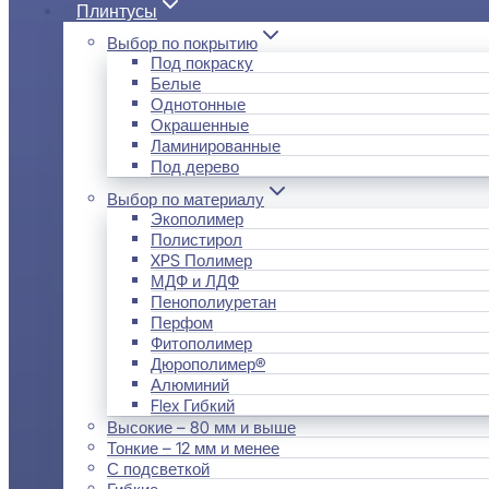
Плинтусы
Выбор по покрытию
Под покраску
Белые
Однотонные
Окрашенные
Ламинированные
Под дерево
Выбор по материалу
Экополимер
Полистирол
XPS Полимер
МДФ и ЛДФ
Пенополиуретан
Перфом
Фитополимер
Дюрополимер®
Алюминий
Flex Гибкий
Высокие – 80 мм и выше
Тонкие – 12 мм и менее
С подсветкой
Гибкие