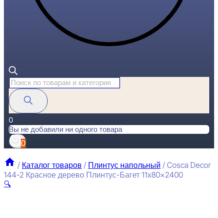
Поиск
товаров
0
Вы не добавили ни одного товара
0
/
Каталог товаров
/
Плинтус напольный
/
Cosca Decor
144-2 Красное дерево Плинтус-Багет 11x80x2400
🔍