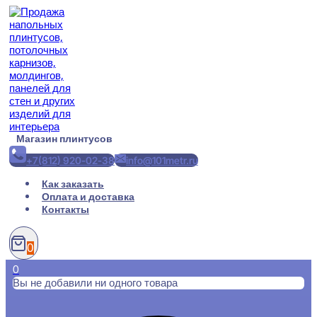
Перейти
к
содержимому
Магазин плинтусов
+7(812) 920-02-38
info@101metr.ru
Как заказать
Оплата и доставка
Контакты
0
0
Вы не добавили ни одного товара