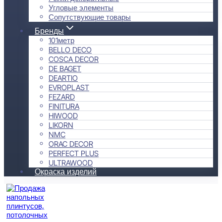
Угловые элементы
Сопутствующие товары
Бренды
101метр
BELLO DECO
COSCA DECOR
DE BAGET
DEARTIO
EVROPLAST
FEZARD
FINITURA
HIWOOD
LIKORN
NMC
ORAC DECOR
PERFECT PLUS
ULTRAWOOD
Окраска изделий