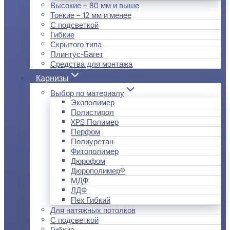
Высокие – 80 мм и выше
Тонкие – 12 мм и менее
С подсветкой
Гибкие
Скрытого типа
Плинтус-Багет
Средства для монтажа
Карнизы
Выбор по материалу
Экополимер
Полистирол
XPS Полимер
Перфом
Полиуретан
Фитополимер
Дюрофом
Дюрополимер®
МДФ
ЛДФ
Flex Гибкий
Для натяжных потолков
С подсветкой
Гибкие