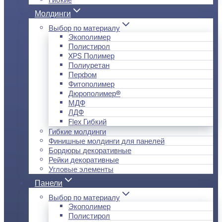
Молдинги
Выбор по материалу
Экополимер
Полистирол
XPS Полимер
Полиуретан
Перфом
Фитополимер
Дюрополимер®
МДФ
ЛДФ
Flex Гибкий
Гибкие молдинги
Финишные молдинги для панелей
Бордюры декоративные
Рейки декоративные
Угловые элементы
Панели
Выбор по материалу
Экополимер
Полистирол