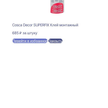
Cosca Decor SUPERFIX Клей монтажный
685
₽
за штуку
Перейти в избранное
Закрыть
В корзину
Cosca Decor 144-5 Ясень
золотистый Плинтус-Багет
11x80x2400
1040
₽
за штуку
В наличии