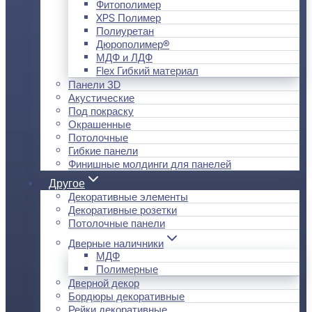
Фитополимер
XPS Полимер
Полиуретан
Дюрополимер®
МДФ и ЛДФ
Flex Гибкий материал
Панели 3D
Акустические
Под покраску
Окрашенные
Потолочные
Гибкие панели
Финишные молдинги для панелей
Другое
Декоративные элементы
Декоративные розетки
Потолочные панели
Дверные наличники
МДФ
Полимерные
Дверной декор
Бордюры декоративные
Рейки декоративные