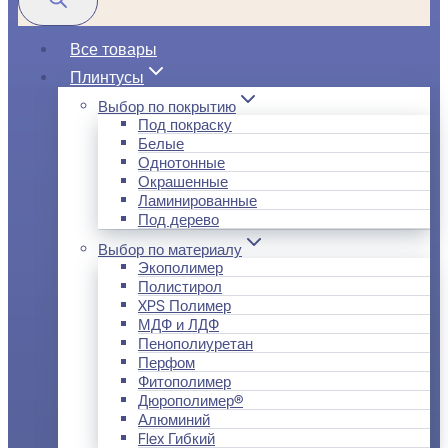
Все товары
Плинтусы
Выбор по покрытию
Под покраску
Белые
Однотонные
Окрашенные
Ламинированные
Под дерево
Выбор по материалу
Экополимер
Полистирол
XPS Полимер
МДФ и ЛДФ
Пенополиуретан
Перфом
Фитополимер
Дюрополимер®
Алюминий
Flex Гибкий