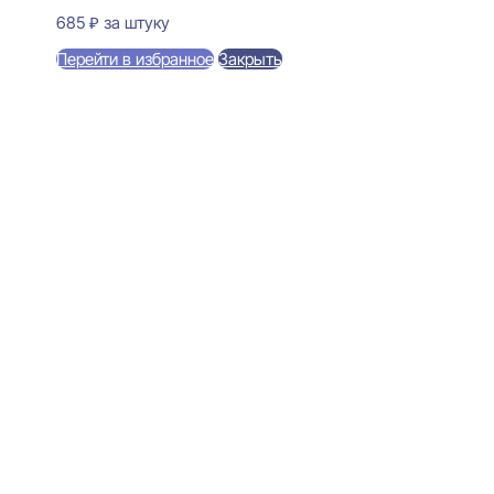
685
₽
за штуку
Перейти в избранное
Закрыть
В корзину
Cosca Decor B90(1)/G327
Античное золото Плинтус-
Багет 15x90x2400
1260
₽
за штуку
В наличии
Ближайшая доставка: 12.08.2026
Высота:
90 мм
Толщина:
15 мм
Длина:
2400 мм