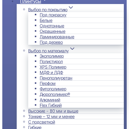
Плинтусы
Выбор по покрытию
Под покраску
Белые
Однотонные
Окрашенные
Ламинированные
Под дерево
Выбор по материалу
Экополимер
Полистирол
XPS Полимер
МДФ и ЛДФ
Пенополиуретан
Перфом
Фитополимер
Дюрополимер®
Алюминий
Flex Гибкий
Высокие – 80 мм и выше
Тонкие – 12 мм и менее
С подсветкой
Гибкие