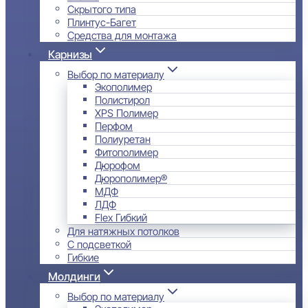
Скрытого типа
Плинтус-Багет
Средства для монтажа
Карнизы
Выбор по материалу
Экополимер
Полистирол
XPS Полимер
Перфом
Полиуретан
Фитополимер
Дюрофом
Дюрополимер®
МДФ
ЛДФ
Flex Гибкий
Для натяжных потолков
С подсветкой
Гибкие
Молдинги
Выбор по материалу