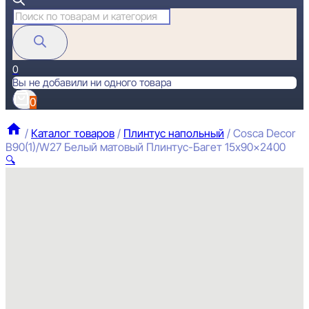
Поиск
товаров
0
Вы не добавили ни одного товара
0
/
Каталог товаров
/
Плинтус напольный
/
Cosca Decor
B90(1)/W27 Белый матовый Плинтус-Багет 15x90x2400
🔍
C
П