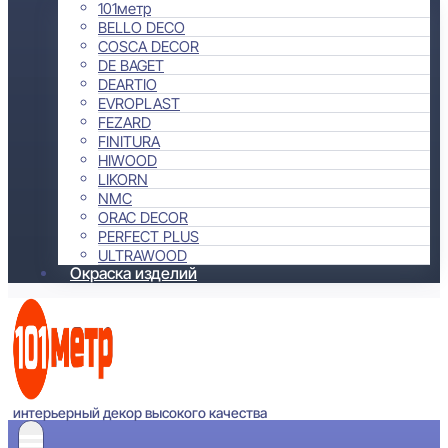
101метр
BELLO DECO
COSCA DECOR
DE BAGET
DEARTIO
EVROPLAST
FEZARD
FINITURA
HIWOOD
LIKORN
NMC
ORAC DECOR
PERFECT PLUS
ULTRAWOOD
Окраска изделий
интерьерный декор высокого качества