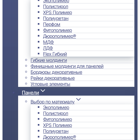
Экополимер
Полистирол
XPS Полимер
Полиуретан
Перфом
Фитополимер
Дюрополимер®
МДФ
ЛДФ
Flex Гибкий
Гибкие молдинги
Финишные молдинги для панелей
Бордюры декоративные
Рейки декоративные
Угловые элементы
Панели
Выбор по материалу
Экополимер
Полистирол
Фитополимер
XPS Полимер
Полиуретан
Дюрополимер®