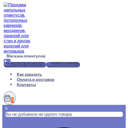
Перейти
к
содержимому
Магазин плинтусов
+7(812) 920-02-38
info@101metr.ru
Как заказать
Оплата и доставка
Контакты
0
0
Вы не добавили ни одного товара