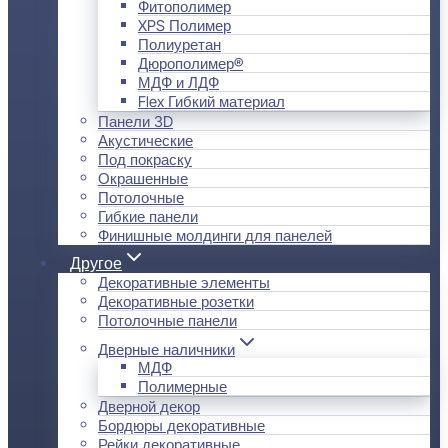
Фитополимер
XPS Полимер
Полиуретан
Дюрополимер®
МДФ и ЛДФ
Flex Гибкий материал
Панели 3D
Акустические
Под покраску
Окрашенные
Потолочные
Гибкие панели
Финишные молдинги для панелей
Другое
Декоративные элементы
Декоративные розетки
Потолочные панели
Дверные наличники
МДФ
Полимерные
Дверной декор
Бордюры декоративные
Рейки декоративные