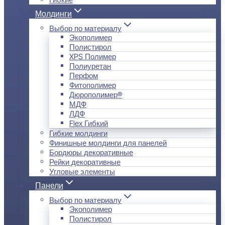
Молдинги
Выбор по материалу
Экополимер
Полистирол
XPS Полимер
Полиуретан
Перфом
Фитополимер
Дюрополимер®
МДФ
ЛДФ
Flex Гибкий
Гибкие молдинги
Финишные молдинги для панелей
Бордюры декоративные
Рейки декоративные
Угловые элементы
Панели
Выбор по материалу
Экополимер
Полистирол