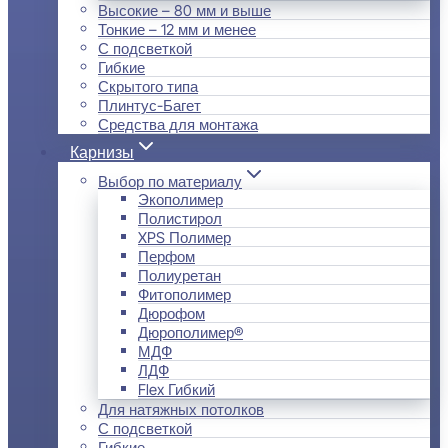
Высокие – 80 мм и выше
Тонкие – 12 мм и менее
С подсветкой
Гибкие
Скрытого типа
Плинтус-Багет
Средства для монтажа
Карнизы
Выбор по материалу
Экополимер
Полистирол
XPS Полимер
Перфом
Полиуретан
Фитополимер
Дюрофом
Дюрополимер®
МДФ
ЛДФ
Flex Гибкий
Для натяжных потолков
С подсветкой
Гибкие