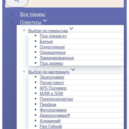
Все товары
Плинтусы
Выбор по покрытию
Под покраску
Белые
Однотонные
Окрашенные
Ламинированные
Под дерево
Выбор по материалу
Экополимер
Полистирол
XPS Полимер
МДФ и ЛДФ
Пенополиуретан
Перфом
Фитополимер
Дюрополимер®
Алюминий
Flex Гибкий