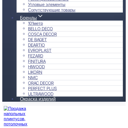
Угловые элементы
Сопутствующие товары
Бренды
101метр
BELLO DECO
COSCA DECOR
DE BAGET
DEARTIO
EVROPLAST
FEZARD
FINITURA
HIWOOD
LIKORN
NMC
ORAC DECOR
PERFECT PLUS
ULTRAWOOD
Окраска изделий