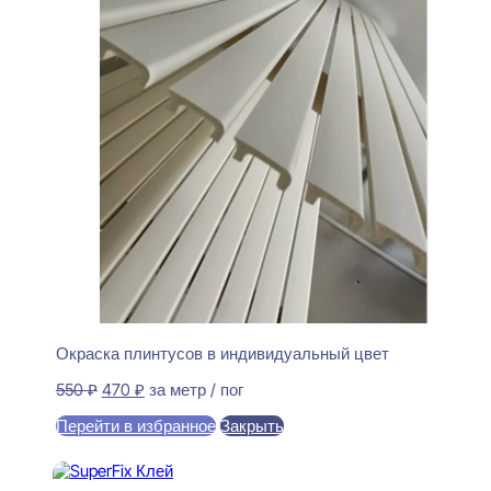
Окраска плинтусов в индивидуальный цвет
Первоначальная
Текущая
550
₽
470
₽
за метр / пог
цена
цена:
Перейти в избранное
Закрыть
составляла
470 ₽.
550 ₽.
В корзину