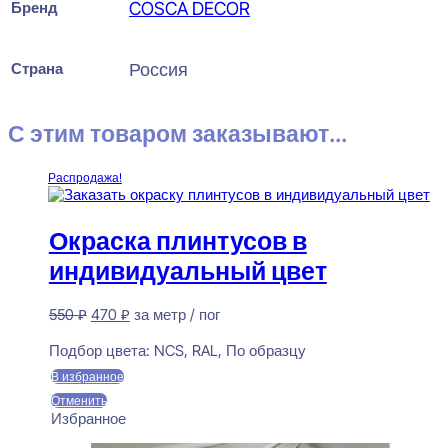
Бренд
COSCA DECOR
Страна
Россия
С этим товаром заказывают...
Распродажа!
Окраска плинтусов в
индивидуальный цвет
Первоначальная
Текущая
550
₽
470
₽
за метр / пог
цена
цена:
Предзаказ
составляла
470 ₽.
Подбор цвета:
NCS, RAL, По образцу
550 ₽.
В избранное
Отменить
Избранное